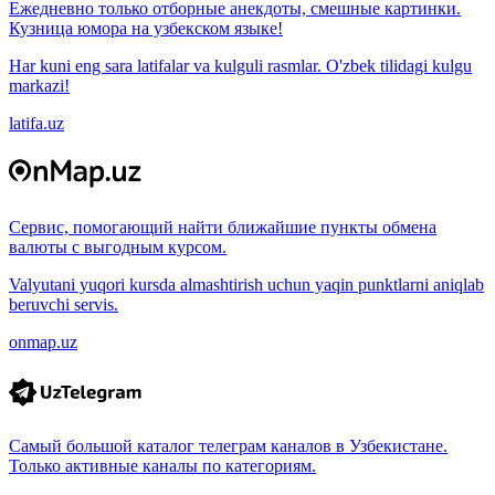
Ежедневно только отборные анекдоты, смешные картинки.
Кузница юмора на узбекском языке!
Har kuni eng sara latifalar va kulguli rasmlar. O'zbek tilidagi kulgu
markazi!
latifa.uz
Сервис, помогающий найти ближайшие пункты обмена
валюты с выгодным курсом.
Valyutani yuqori kursda almashtirish uchun yaqin punktlarni aniqlab
beruvchi servis.
onmap.uz
Самый большой каталог телеграм каналов в Узбекистане.
Только активные каналы по категориям.