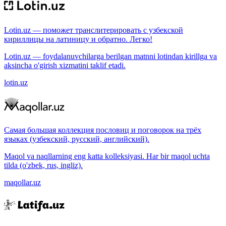
Lotin.uz — поможет транслитерировать с узбекской
кириллицы на латиницу и обратно. Легко!
Lotin.uz — foydalanuvchilarga berilgan matnni lotindan kirillga va
aksincha o'girish xizmatini taklif etadi.
lotin.uz
Самая большая коллекция пословиц и поговорок на трёх
языках (узбекский, русский, английский).
Maqol va naqllarning eng katta kolleksiyasi. Har bir maqol uchta
tilda (o'zbek, rus, ingliz).
maqollar.uz