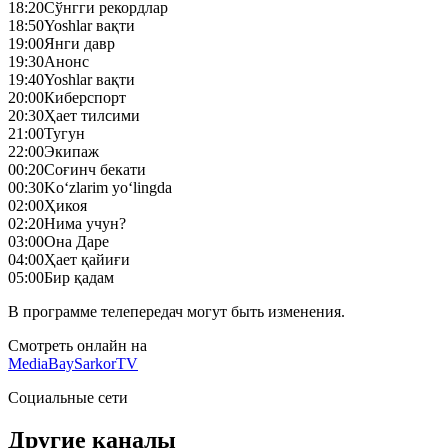
18:20
Сўнгги рекордлар
18:50
Yoshlar вақти
19:00
Янги давр
19:30
Анонс
19:40
Yoshlar вақти
20:00
Киберспорт
20:30
Ҳает тилсими
21:00
Тугун
22:00
Экипаж
00:20
Соғинч бекати
00:30
Ko‘zlarim yo‘lingda
02:00
Ҳикоя
02:20
Нима учун?
03:00
Она Даре
04:00
Ҳает қайиғи
05:00
Бир қадам
В программе телепередач могут быть изменения.
Смотреть онлайн на
MediaBay
SarkorTV
Социальные сети
Другие каналы