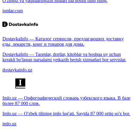
O'zingiz va yaqinlaringizni ismlari ma'nosini bilib oling.
ismlar.com
DostavkaInfo — Каталог сервисов, предлагающих доставку
еды, лекарств, книг и товаров для дома.
DostavkaInfo — Taomlar, dorilar, kitoblar va boshqa uy uchun
kerakli bo'lagan narsalarni yetkazib berish xizmatlari bor servislar.
dostavkainfo.uz
Imlo.uz — Орфографический словарь узбекского языка. В базе
более 87 000 слов.
Imlo.uz — O'zbek tilining imlo lug'ati. Saytda 87 000 ortiq so'z bor.
imlo.uz