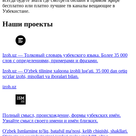
всегда будете знать где смотреть онлайн в прямом эфире
бесплатно или платно лучшие тв каналы вещающие в
Узбекистане.
Наши проекты
Izoh.uz — Толковый словарь узбекского языка. Более 35 000
слов с определениями, примерами и фразами.
Izoh.uz — O'zbek tilining xalqona izohli lug'ati. 35 000 dan ortiq
so'zlar izohi, misollari va iboralari bilan.
izoh.uz
Полный смысл, происхождение, формы узбекских имён.
Узнайте смысл своего имени и имён близких.
O'zbek Ismlarning to'liq, batafsil ma'nosi, kelib chiqishi, shakllari.