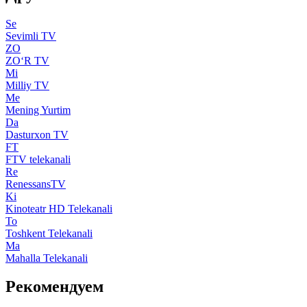
Se
Sevimli TV
ZO
ZO‘R TV
Mi
Milliy TV
Me
Mening Yurtim
Da
Dasturxon TV
FT
FTV telekanali
Re
RenessansTV
Ki
Kinoteatr HD Telekanali
To
Toshkent Telekanali
Ma
Mahalla Telekanali
Рекомендуем