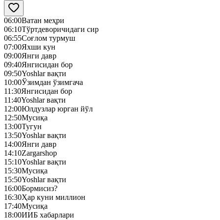
06:00
Ватан меҳри
06:10
Тўртдеворичидаги сир
06:55
Соғлом турмуш
07:00
Яхши кун
09:00
Янги давр
09:40
Янгисидан бор
09:50
Yoshlar вақти
10:00
Ўзимдан ўзимгача
11:30
Янгисидан бор
11:40
Yoshlar вақти
12:00
Юлдузлар юрган йўл
12:50
Mусиқа
13:00
Тугун
13:50
Yoshlar вақти
14:00
Янги давр
14:10
Zargarshop
15:10
Yoshlar вақти
15:30
Mусиқа
15:50
Yoshlar вақти
16:00
Бормисиз?
16:30
Ҳар куни миллион
17:40
Mусиқа
18:00
ИИБ хабарлари