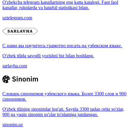
O'zbekcha telegram kanallarining eng katta katalogi. Faqt faol
kanallar, ruknlarda va batafsil statistikasi bilan.
uztelegram.com
С нами вы научитесь грамотно писать на узбекском языке.
O'zbek tilida savodli yozishni biz bilan boshlang.
sarlavha.com
Словарь синонимов узбекского языка. Более 3300 слов и 900
синонимов.
O'zbek tilining sinonimlar lug'ati. Saytda 3300 tadan ortiq so'zlar,
900 ga yaqin sinonim so'zlar to'plamiga jamlangan.
sinonim.uz