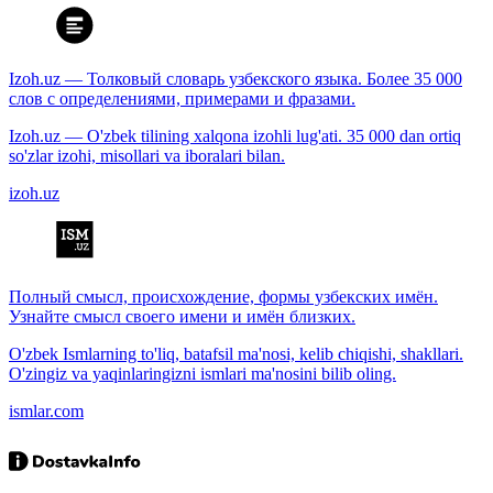
Izoh.uz — Толковый словарь узбекского языка. Более 35 000
слов с определениями, примерами и фразами.
Izoh.uz — O'zbek tilining xalqona izohli lug'ati. 35 000 dan ortiq
so'zlar izohi, misollari va iboralari bilan.
izoh.uz
Полный смысл, происхождение, формы узбекских имён.
Узнайте смысл своего имени и имён близких.
O'zbek Ismlarning to'liq, batafsil ma'nosi, kelib chiqishi, shakllari.
O'zingiz va yaqinlaringizni ismlari ma'nosini bilib oling.
ismlar.com