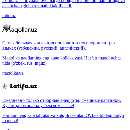
Lotin.uz — foydalanuvchilarga berilgan matnni lotindan kirillga va
aksincha o'girish xizmatini taklif etadi.
lotin.uz
Самая большая коллекция пословиц и поговорок на трёх
языках (узбекский, русский, английский).
Maqol va naqllarning eng katta kolleksiyasi. Har bir maqol uchta
tilda (o'zbek, rus, ingliz).
maqollar.uz
Ежедневно только отборные анекдоты, смешные картинки.
Кузница юмора на узбекском языке!
Har kuni eng sara latifalar va kulguli rasmlar. O'zbek tilidagi kulgu
markazi!