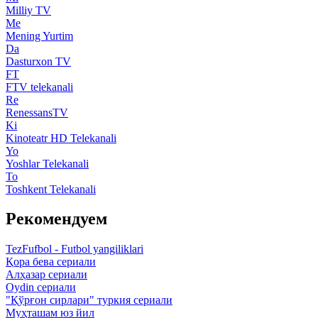
Milliy TV
Me
Mening Yurtim
Da
Dasturxon TV
FT
FTV telekanali
Re
RenessansTV
Ki
Kinoteatr HD Telekanali
Yo
Yoshlar Telekanali
To
Toshkent Telekanali
Рекомендуем
TezFufbol - Futbol yangiliklari
Қора бева сериали
Алҳазар сериали
Oydin сериали
"Қўрғон сирлари" туркия сериали
Муҳташам юз йил