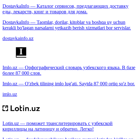
DostavkaInfo — Каталог сервисов, предлагающих доставку
еды, лекарств, книг и товаров для дома.
DostavkaInfo — Taomlar, dorilar, kitoblar va boshqa uy uchun
kerakli bo'lagan narsalarni yetkazib berish xizmatlari bor servislar.
dostavkainfo.uz
Imlo.uz — Орфографический словарь узбекского языка. В базе
более 87 000 слов.
Imlo.uz — O'zbek tilining imlo lug'ati. Saytda 87 000 ortiq so'z bor.
imlo.uz
Lotin.uz — поможет транслитерировать с узбекской
кириллицы на латиницу и обратно. Легко!