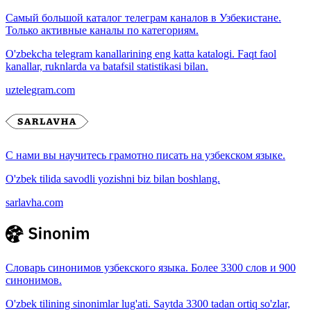
Самый большой каталог телеграм каналов в Узбекистане.
Только активные каналы по категориям.
O'zbekcha telegram kanallarining eng katta katalogi. Faqt faol
kanallar, ruknlarda va batafsil statistikasi bilan.
uztelegram.com
С нами вы научитесь грамотно писать на узбекском языке.
O'zbek tilida savodli yozishni biz bilan boshlang.
sarlavha.com
Словарь синонимов узбекского языка. Более 3300 слов и 900
синонимов.
O'zbek tilining sinonimlar lug'ati. Saytda 3300 tadan ortiq so'zlar,