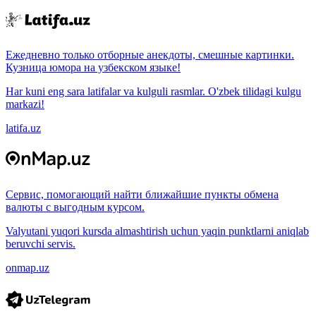
Ежедневно только отборные анекдоты, смешные картинки.
Кузница юмора на узбекском языке!
Har kuni eng sara latifalar va kulguli rasmlar. O'zbek tilidagi kulgu
markazi!
latifa.uz
Сервис, помогающий найти ближайшие пункты обмена
валюты с выгодным курсом.
Valyutani yuqori kursda almashtirish uchun yaqin punktlarni aniqlab
beruvchi servis.
onmap.uz