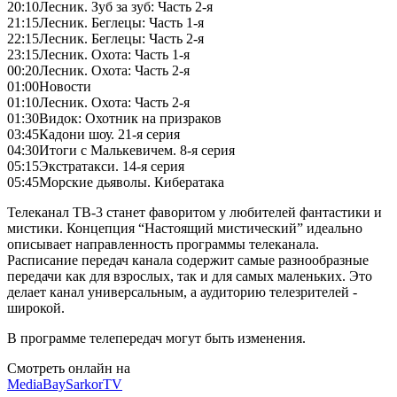
20:10
Лесник. Зуб за зуб: Часть 2-я
21:15
Лесник. Беглецы: Часть 1-я
22:15
Лесник. Беглецы: Часть 2-я
23:15
Лесник. Охота: Часть 1-я
00:20
Лесник. Охота: Часть 2-я
01:00
Новости
01:10
Лесник. Охота: Часть 2-я
01:30
Видок: Охотник на призраков
03:45
Кадони шоу. 21-я серия
04:30
Итоги с Малькевичем. 8-я серия
05:15
Экстратакси. 14-я серия
05:45
Морские дьяволы. Кибератака
Телеканал ТВ-3 станет фаворитом у любителей фантастики и
мистики. Концепция “Настоящий мистический” идеально
описывает направленность программы телеканала.
Расписание передач канала содержит самые разнообразные
передачи как для взрослых, так и для самых маленьких. Это
делает канал универсальным, а аудиторию телезрителей -
широкой.
В программе телепередач могут быть изменения.
Смотреть онлайн на
MediaBay
SarkorTV