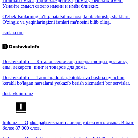
Полный смысл, происхождение, формы узбекских имён.
Узнайте смысл своего имени и имён близких.
O'zbek Ismlarning to'liq, batafsil ma'nosi, kelib chiqishi, shakllari.
O'zingiz va yaqinlaringizni ismlari ma'nosini bilib oling.
ismlar.com
DostavkaInfo — Каталог сервисов, предлагающих доставку
еды, лекарств, книг и товаров для дома.
DostavkaInfo — Taomlar, dorilar, kitoblar va boshqa uy uchun
kerakli bo'lagan narsalarni yetkazib berish xizmatlari bor servislar.
dostavkainfo.uz
Imlo.uz — Орфографический словарь узбекского языка. В базе
более 87 000 слов.