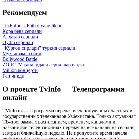
Рекомендуем
TezFufbol - Futbol yangiliklari
Қора бева сериали
Алҳазар сериали
Oydin сериали
"Қўрғон сирлари" туркия сериали
Муҳташам юз йил
Bollywood Battle
ZO‘R TV каналидаги сериаллар вақти
Million концерти
Гап чиқди
О проекте TvInfo — Телепрограмма
онлайн
TVinfo.uz — Программа передач всех популярных частных и
государственных телеканалов Узбекистана. Только актуальная
ТВ-программа с расписанием, временем, каналами и
названиями телевизионных передач на все каналы на сегодня,
завтра и ближайшую неделю. Не пропустите время начала
любимых фильмов, сериалов, спортивных трансляций