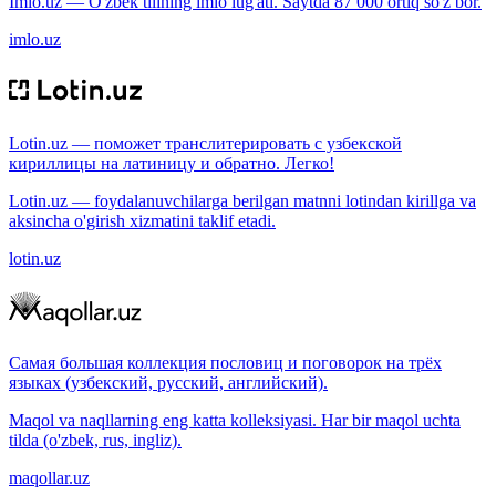
Imlo.uz — O'zbek tilining imlo lug'ati. Saytda 87 000 ortiq so'z bor.
imlo.uz
Lotin.uz — поможет транслитерировать с узбекской
кириллицы на латиницу и обратно. Легко!
Lotin.uz — foydalanuvchilarga berilgan matnni lotindan kirillga va
aksincha o'girish xizmatini taklif etadi.
lotin.uz
Самая большая коллекция пословиц и поговорок на трёх
языках (узбекский, русский, английский).
Maqol va naqllarning eng katta kolleksiyasi. Har bir maqol uchta
tilda (o'zbek, rus, ingliz).
maqollar.uz