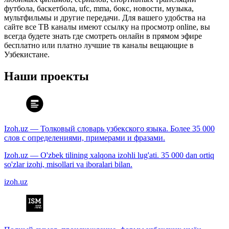
футбола, баскетбола, ufc, mma, бокс, новости, музыка,
мультфильмы и другие передачи. Для вашего удобства на
сайте все ТВ каналы имеют ссылку на просмотр online, вы
всегда будете знать где смотреть онлайн в прямом эфире
бесплатно или платно лучшие тв каналы вещающие в
Узбекистане.
Наши проекты
Izoh.uz — Толковый словарь узбекского языка. Более 35 000
слов с определениями, примерами и фразами.
Izoh.uz — O'zbek tilining xalqona izohli lug'ati. 35 000 dan ortiq
so'zlar izohi, misollari va iboralari bilan.
izoh.uz