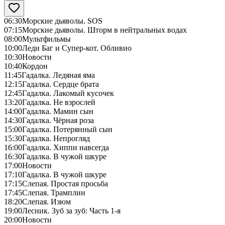
06:30
Морские дьяволы. SOS
07:15
Морские дьяволы. Шторм в нейтральных водах
08:00
Мультфильмы
10:00
Леди Баг и Супер-кот. Обливио
10:30
Новости
10:40
Кордон
11:45
Гадалка. Ледяная яма
12:15
Гадалка. Сердце брата
12:45
Гадалка. Лакомый кусочек
13:20
Гадалка. Не взрослей
14:00
Гадалка. Мамин сын
14:30
Гадалка. Чёрная роза
15:00
Гадалка. Потерянный сын
15:30
Гадалка. Непрогляд
16:00
Гадалка. Хиппи навсегда
16:30
Гадалка. В чужой шкуре
17:00
Новости
17:10
Гадалка. В чужой шкуре
17:15
Слепая. Простая просьба
17:45
Слепая. Трамплин
18:20
Слепая. Изюм
19:00
Лесник. Зуб за зуб: Часть 1-я
20:00
Новости