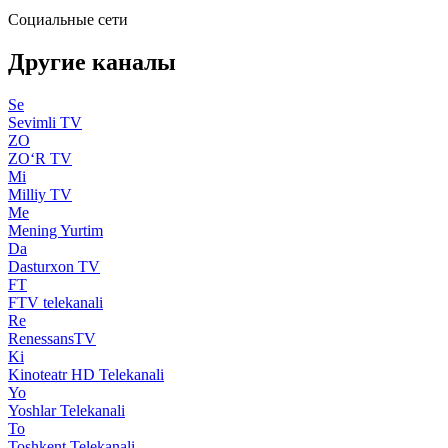
Социальные сети
Другие каналы
Se
Sevimli TV
ZO
ZO‘R TV
Mi
Milliy TV
Me
Mening Yurtim
Da
Dasturxon TV
FT
FTV telekanali
Re
RenessansTV
Ki
Kinoteatr HD Telekanali
Yo
Yoshlar Telekanali
To
Toshkent Telekanali