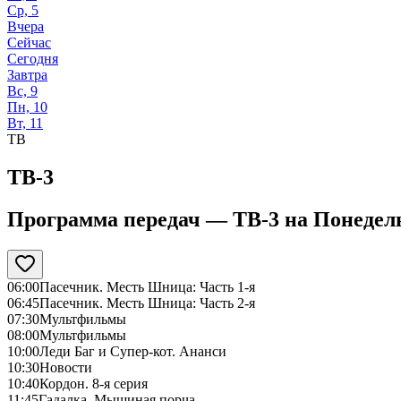
Ср, 5
Вчера
Сейчас
Сегодня
Завтра
Вс, 9
Пн, 10
Вт, 11
ТВ
ТВ-3
Программа передач —
ТВ-3
на
Понедель
06:00
Пасечник. Месть Шница: Часть 1-я
06:45
Пасечник. Месть Шница: Часть 2-я
07:30
Мультфильмы
08:00
Мультфильмы
10:00
Леди Баг и Супер-кот. Ананси
10:30
Новости
10:40
Кордон. 8-я серия
11:45
Гадалка. Мышиная порча