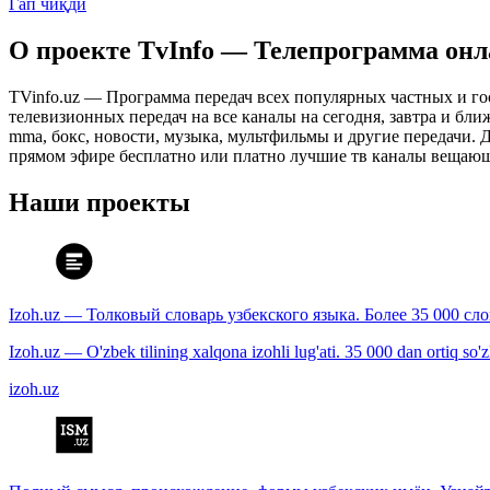
Гап чиқди
О проекте TvInfo — Телепрограмма он
TVinfo.uz — Программа передач всех популярных частных и го
телевизионных передач на все каналы на сегодня, завтра и бл
mma, бокс, новости, музыка, мультфильмы и другие передачи. Дл
прямом эфире бесплатно или платно лучшие тв каналы вещающ
Наши проекты
Izoh.uz — Толковый словарь узбекского языка. Более 35 000 сл
Izoh.uz — O'zbek tilining xalqona izohli lug'ati. 35 000 dan ortiq so'zla
izoh.uz