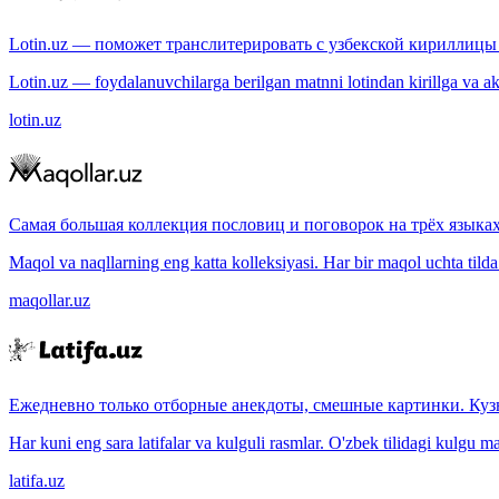
Lotin.uz — поможет транслитерировать с узбекской кириллицы 
Lotin.uz — foydalanuvchilarga berilgan matnni lotindan kirillga va aksi
lotin.uz
Самая большая коллекция пословиц и поговорок на трёх языках
Maqol va naqllarning eng katta kolleksiyasi. Har bir maqol uchta tilda (
maqollar.uz
Ежедневно только отборные анекдоты, смешные картинки. Куз
Har kuni eng sara latifalar va kulguli rasmlar. O'zbek tilidagi kulgu m
latifa.uz