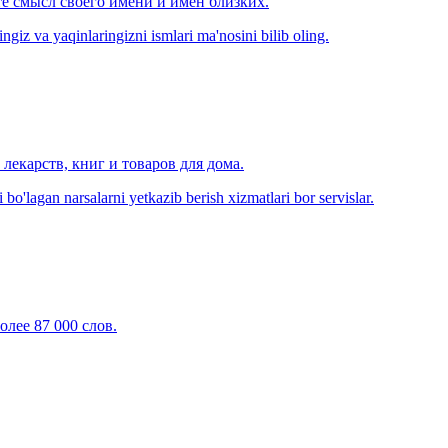
е смысл своего имени и имён близких.
zingiz va yaqinlaringizni ismlari ma'nosini bilib oling.
лекарств, книг и товаров для дома.
o'lagan narsalarni yetkazib berish xizmatlari bor servislar.
олее 87 000 слов.