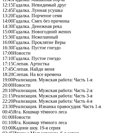
12:15
Гадалка. Невидимый друг
12:45
Гадалка. Лунная усушка
13:20
Гадалка. Порченое семя
14:00
Гадалка. Смех без причины
14:30
Гадалка. Денежная река
15:00
Гадалка. Новогодний жених
15:30
Гадалка. Нежеланный
16:00
Гадалка. Проклятие Веры
16:30
Гадалка. Пустое гнездо
17:00
Новости
17:10
Гадалка. Пустое гнездо
17:15
Слепая. Артистка
17:45
Слепая. Найди меня
18:20
Слепая. На все времена
19:00
Реализация. Мужская работа: Часть 1-я
20:00
Новости
20:10
Реализация. Мужская работа: Часть 2-я
21:15
Реализация. Мужская работа: Часть 3-я
22:20
Реализация. Мужская работа: Часть 4-я
23:30
Реализация. Изнанка правосудия: Часть 1-я
00:45
Яга. Кошмар тёмного леса
01:00
Новости
01:10
Яга. Кошмар тёмного леса
03:00
Кадони шоу. 19-я серия