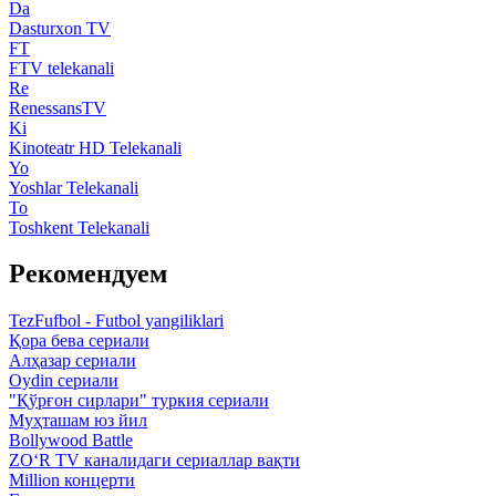
Da
Dasturxon TV
FT
FTV telekanali
Re
RenessansTV
Ki
Kinoteatr HD Telekanali
Yo
Yoshlar Telekanali
To
Toshkent Telekanali
Рекомендуем
TezFufbol - Futbol yangiliklari
Қора бева сериали
Алҳазар сериали
Oydin сериали
"Қўрғон сирлари" туркия сериали
Муҳташам юз йил
Bollywood Battle
ZO‘R TV каналидаги сериаллар вақти
Million концерти