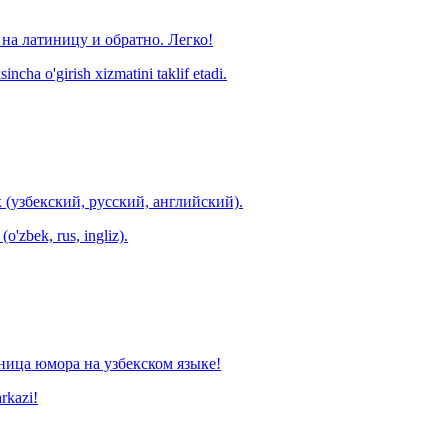
на латиницу и обратно. Легко!
ncha o'girish xizmatini taklif etadi.
 (узбекский, русский, английский).
o'zbek, rus, ingliz).
ница юмора на узбекском языке!
arkazi!