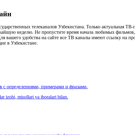
лайн
сударственных телеканалов Узбекистана. Только актуальная ТВ-
ижайшую неделю. Не пропустите время начала любимых фильмов, 
я вашего удобства на сайте все ТВ каналы имеют ссылку на просм
ие в Узбекистане.
ов с определениями, примерами и фразами.
r izohi, misollari va iboralari bilan.