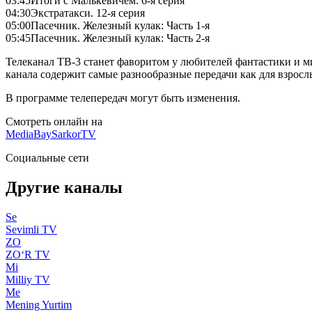
03:45
Итоги с Малькевичем. 6-я серия
04:30
Экстратакси. 12-я серия
05:00
Пасечник. Железный кулак: Часть 1-я
05:45
Пасечник. Железный кулак: Часть 2-я
Телеканал ТВ-3 станет фаворитом у любителей фантастики и 
канала содержит самые разнообразные передачи как для взрослы
В программе телепередач могут быть изменения.
Смотреть онлайн на
MediaBay
SarkorTV
Социальные сети
Другие каналы
Se
Sevimli TV
ZO
ZO‘R TV
Mi
Milliy TV
Me
Mening Yurtim