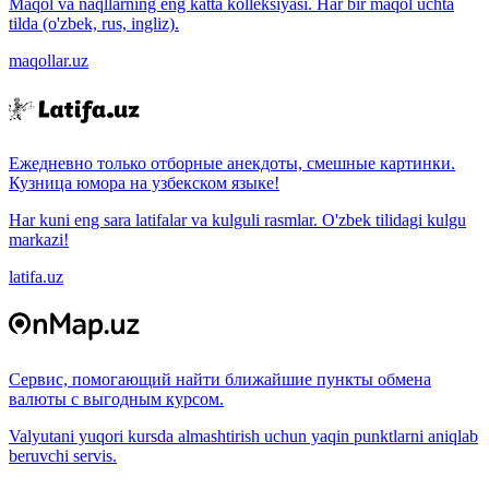
Maqol va naqllarning eng katta kolleksiyasi. Har bir maqol uchta
tilda (o'zbek, rus, ingliz).
maqollar.uz
Ежедневно только отборные анекдоты, смешные картинки.
Кузница юмора на узбекском языке!
Har kuni eng sara latifalar va kulguli rasmlar. O'zbek tilidagi kulgu
markazi!
latifa.uz
Сервис, помогающий найти ближайшие пункты обмена
валюты с выгодным курсом.
Valyutani yuqori kursda almashtirish uchun yaqin punktlarni aniqlab
beruvchi servis.