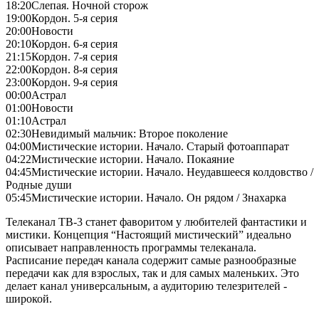
18:20
Слепая. Ночной сторож
19:00
Кордон. 5-я серия
20:00
Новости
20:10
Кордон. 6-я серия
21:15
Кордон. 7-я серия
22:00
Кордон. 8-я серия
23:00
Кордон. 9-я серия
00:00
Астрал
01:00
Новости
01:10
Астрал
02:30
Невидимый мальчик: Второе поколение
04:00
Мистические истории. Начало. Старый фотоаппарат
04:22
Мистические истории. Начало. Покаяние
04:45
Мистические истории. Начало. Неудавшееся колдовство /
Родные души
05:45
Мистические истории. Начало. Он рядом / Знахарка
Телеканал ТВ-3 станет фаворитом у любителей фантастики и
мистики. Концепция “Настоящий мистический” идеально
описывает направленность программы телеканала.
Расписание передач канала содержит самые разнообразные
передачи как для взрослых, так и для самых маленьких. Это
делает канал универсальным, а аудиторию телезрителей -
широкой.