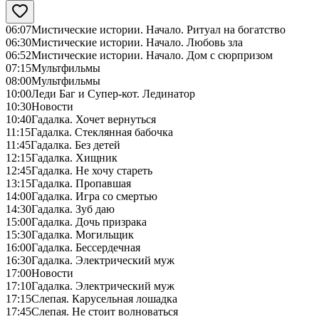
06:07
Мистические истории. Начало. Ритуал на богатство
06:30
Мистические истории. Начало. Любовь зла
06:52
Мистические истории. Начало. Дом с сюрпризом
07:15
Мультфильмы
08:00
Мультфильмы
10:00
Леди Баг и Супер-кот. Лединатор
10:30
Новости
10:40
Гадалка. Хочет вернуться
11:15
Гадалка. Стеклянная бабочка
11:45
Гадалка. Без детей
12:15
Гадалка. Хищник
12:45
Гадалка. Не хочу стареть
13:15
Гадалка. Пропавшая
14:00
Гадалка. Игра со смертью
14:30
Гадалка. Зуб даю
15:00
Гадалка. Дочь призрака
15:30
Гадалка. Могильщик
16:00
Гадалка. Бессердечная
16:30
Гадалка. Электрический муж
17:00
Новости
17:10
Гадалка. Электрический муж
17:15
Слепая. Карусельная лошадка
17:45
Слепая. Не стоит волноваться