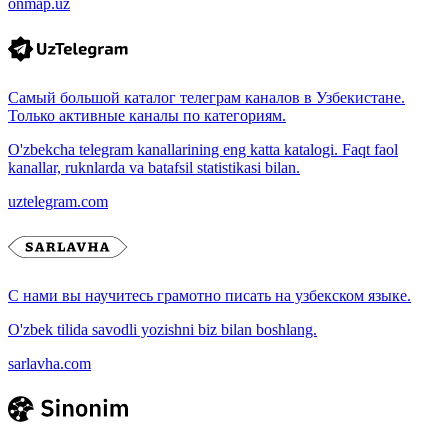
onmap.uz
Самый большой каталог телеграм каналов в Узбекистане.
Только активные каналы по категориям.
O'zbekcha telegram kanallarining eng katta katalogi. Faqt faol
kanallar, ruknlarda va batafsil statistikasi bilan.
uztelegram.com
С нами вы научитесь грамотно писать на узбекском языке.
O'zbek tilida savodli yozishni biz bilan boshlang.
sarlavha.com