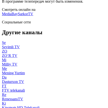
В программе телепередач могут быть изменения.
Смотреть онлайн на
MediaBay
SarkorTV
Социальные сети
Другие каналы
Se
Sevimli TV
ZO
ZO‘R TV
Mi
Milliy TV
Me
Mening Yurtim
Da
Dasturxon TV
FT
FTV telekanali
Re
RenessansTV
Ki
Kinoteatr HD Telekanali