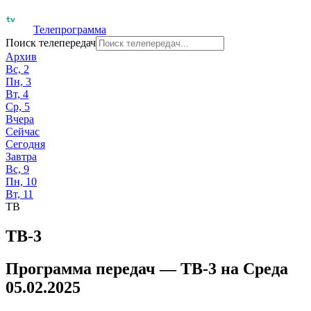
Телепрограмма
Поиск телепередач
Архив
Вс, 2
Пн, 3
Вт, 4
Ср, 5
Вчера
Сейчас
Сегодня
Завтра
Вс, 9
Пн, 10
Вт, 11
ТВ
ТВ-3
Программа передач —
ТВ-3
на
Среда
05.02.2025