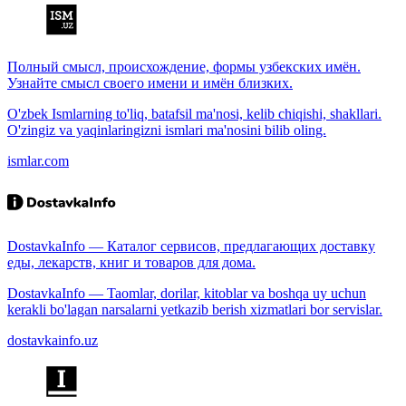
Полный смысл, происхождение, формы узбекских имён.
Узнайте смысл своего имени и имён близких.
O'zbek Ismlarning to'liq, batafsil ma'nosi, kelib chiqishi, shakllari.
O'zingiz va yaqinlaringizni ismlari ma'nosini bilib oling.
ismlar.com
DostavkaInfo — Каталог сервисов, предлагающих доставку
еды, лекарств, книг и товаров для дома.
DostavkaInfo — Taomlar, dorilar, kitoblar va boshqa uy uchun
kerakli bo'lagan narsalarni yetkazib berish xizmatlari bor servislar.
dostavkainfo.uz