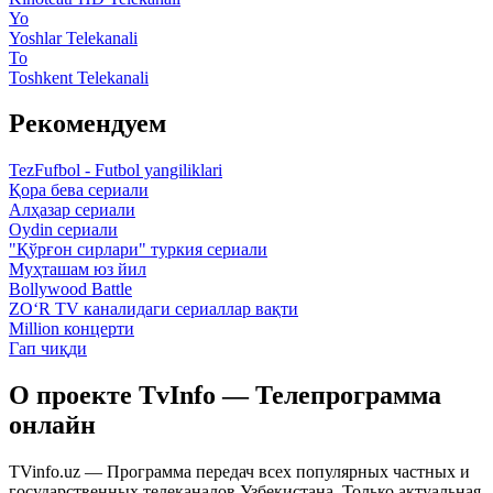
Yo
Yoshlar Telekanali
To
Toshkent Telekanali
Рекомендуем
TezFufbol - Futbol yangiliklari
Қора бева сериали
Алҳазар сериали
Oydin сериали
"Қўрғон сирлари" туркия сериали
Муҳташам юз йил
Bollywood Battle
ZO‘R TV каналидаги сериаллар вақти
Million концерти
Гап чиқди
О проекте TvInfo — Телепрограмма
онлайн
TVinfo.uz — Программа передач всех популярных частных и
государственных телеканалов Узбекистана. Только актуальная