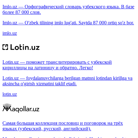
Imlo.uz — Орфографический словарь узбекского языка. В базе
более 87 000 слов.
Imlo.uz — O'zbek tilining imlo lug'ati. Saytda 87 000 ortiq so'z bor.
imlo.uz
Lotin.uz — поможет транслитерировать с узбекской
кириллицы на латиницу и обратно. Легко!
Lotin.uz — foydalanuvchilarga berilgan matnni lotindan kirillga va
aksincha o'girish xizmatini taklif etadi.
lotin.uz
Самая большая коллекция пословиц и поговорок на трёх
языках (узбекский, русский, английский).