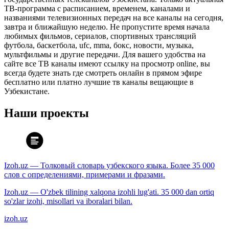
ТВ-программа с расписанием, временем, каналами и
названиями телевизионных передач на все каналы на сегодня,
завтра и ближайшую неделю. Не пропустите время начала
любимых фильмов, сериалов, спортивных трансляций
футбола, баскетбола, ufc, mma, бокс, новости, музыка,
мультфильмы и другие передачи. Для вашего удобства на
сайте все ТВ каналы имеют ссылку на просмотр online, вы
всегда будете знать где смотреть онлайн в прямом эфире
бесплатно или платно лучшие тв каналы вещающие в
Узбекистане.
Наши проекты
Izoh.uz — Толковый словарь узбекского языка. Более 35 000
слов с определениями, примерами и фразами.
Izoh.uz — O'zbek tilining xalqona izohli lug'ati. 35 000 dan ortiq
so'zlar izohi, misollari va iboralari bilan.
izoh.uz