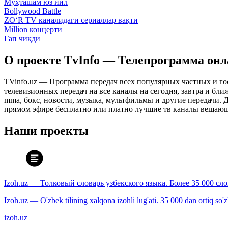
Муҳташам юз йил
Bollywood Battle
ZO‘R TV каналидаги сериаллар вақти
Million концерти
Гап чиқди
О проекте TvInfo — Телепрограмма он
TVinfo.uz — Программа передач всех популярных частных и го
телевизионных передач на все каналы на сегодня, завтра и бл
mma, бокс, новости, музыка, мультфильмы и другие передачи. Дл
прямом эфире бесплатно или платно лучшие тв каналы вещающ
Наши проекты
Izoh.uz — Толковый словарь узбекского языка. Более 35 000 сл
Izoh.uz — O'zbek tilining xalqona izohli lug'ati. 35 000 dan ortiq so'zla
izoh.uz