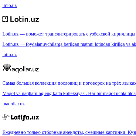
imlo.uz
Lotin.uz — поможет транслитерировать с узбекской кириллицы 
Lotin.uz — foydalanuvchilarga berilgan matnni lotindan kirillga va aksi
lotin.uz
Самая большая коллекция пословиц и поговорок на трёх языках
Maqol va naqllarning eng katta kolleksiyasi. Har bir maqol uchta tilda (
maqollar.uz
Ежедневно только отборные анекдоты, смешные картинки. Куз