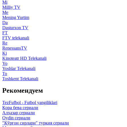
Mi
Milliy TV
Me
Mening Yurtim
Da
Dasturxon TV
FT
FTV telekanali
Re
RenessansTV
Ki
Kinoteatr HD Telekanali
Yo
Yoshlar Telekanali
To
Toshkent Telekanali
Рекомендуем
TezFufbol - Futbol yangiliklari
Қора бева сериали
Алҳазар сериали
Oydin сериали
"Қўрғон сирлари" туркия сериали