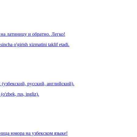
на латиницу и обратно. Легко!
ncha o'girish xizmatini taklif etadi.
 (узбекский, русский, английский).
o'zbek, rus, ingliz).
ница юмора на узбекском языке!