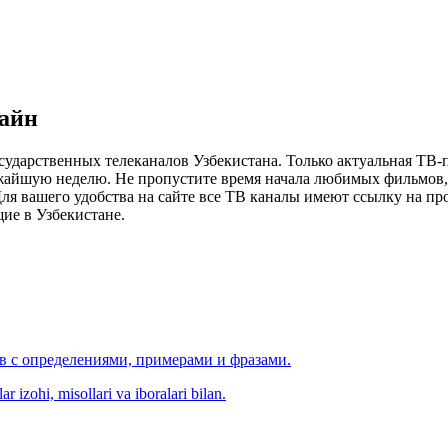
лайн
сударственных телеканалов Узбекистана. Только актуальная ТВ-
ижайшую неделю. Не пропустите время начала любимых фильмов, 
я вашего удобства на сайте все ТВ каналы имеют ссылку на просм
ие в Узбекистане.
ов с определениями, примерами и фразами.
r izohi, misollari va iboralari bilan.