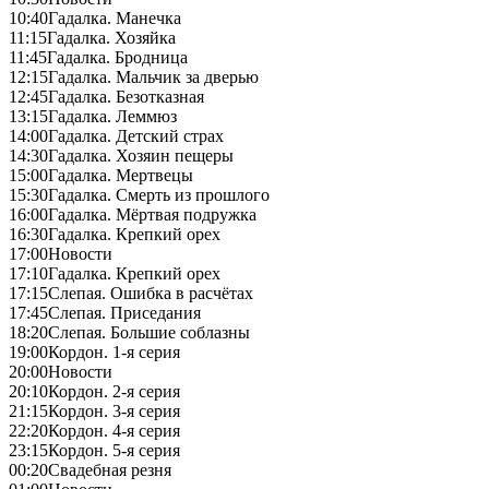
10:40
Гадалка. Манечка
11:15
Гадалка. Хозяйка
11:45
Гадалка. Бродница
12:15
Гадалка. Мальчик за дверью
12:45
Гадалка. Безотказная
13:15
Гадалка. Леммюз
14:00
Гадалка. Детский страх
14:30
Гадалка. Хозяин пещеры
15:00
Гадалка. Мертвецы
15:30
Гадалка. Смерть из прошлого
16:00
Гадалка. Мёртвая подружка
16:30
Гадалка. Крепкий орех
17:00
Новости
17:10
Гадалка. Крепкий орех
17:15
Слепая. Ошибка в расчётах
17:45
Слепая. Приседания
18:20
Слепая. Большие соблазны
19:00
Кордон. 1-я серия
20:00
Новости
20:10
Кордон. 2-я серия
21:15
Кордон. 3-я серия
22:20
Кордон. 4-я серия
23:15
Кордон. 5-я серия
00:20
Свадебная резня