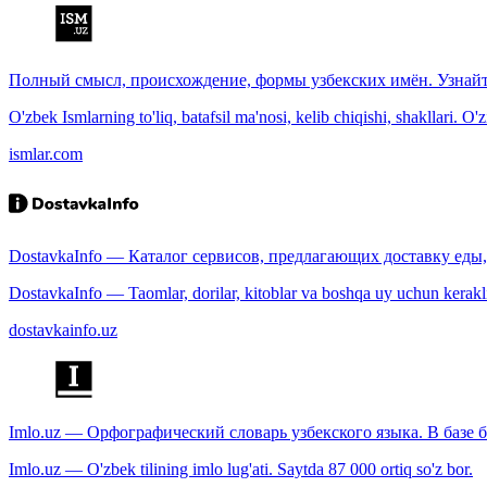
Полный смысл, происхождение, формы узбекских имён. Узнайт
O'zbek Ismlarning to'liq, batafsil ma'nosi, kelib chiqishi, shakllari. O'
ismlar.com
DostavkaInfo — Каталог сервисов, предлагающих доставку еды, 
DostavkaInfo — Taomlar, dorilar, kitoblar va boshqa uy uchun kerakli b
dostavkainfo.uz
Imlo.uz — Орфографический словарь узбекского языка. В базе б
Imlo.uz — O'zbek tilining imlo lug'ati. Saytda 87 000 ortiq so'z bor.