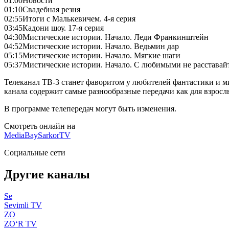
01:00
Новости
01:10
Свадебная резня
02:55
Итоги с Малькевичем. 4-я серия
03:45
Кадони шоу. 17-я серия
04:30
Мистические истории. Начало. Леди Франкинштейн
04:52
Мистические истории. Начало. Ведьмин дар
05:15
Мистические истории. Начало. Мягкие шаги
05:37
Мистические истории. Начало. С любимыми не расставай
Телеканал ТВ-3 станет фаворитом у любителей фантастики и 
канала содержит самые разнообразные передачи как для взрослы
В программе телепередач могут быть изменения.
Смотреть онлайн на
MediaBay
SarkorTV
Социальные сети
Другие каналы
Se
Sevimli TV
ZO
ZO‘R TV