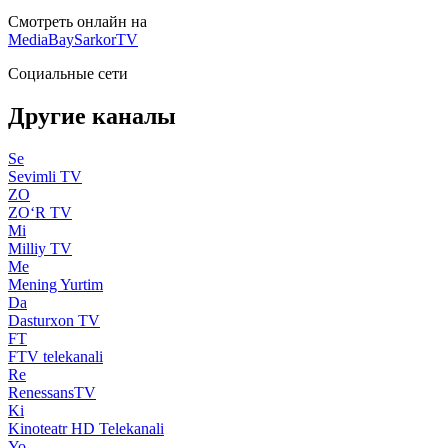
Смотреть онлайн на
MediaBay
SarkorTV
Социальные сети
Другие каналы
Se
Sevimli TV
ZO
ZO‘R TV
Mi
Milliy TV
Me
Mening Yurtim
Da
Dasturxon TV
FT
FTV telekanali
Re
RenessansTV
Ki
Kinoteatr HD Telekanali
Yo