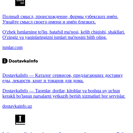
Полный смысл, происхождение, формы узбекских имён.
Узнайте смысл своего имени и имён близких.
O'zbek Ismlarning to'liq, batafsil ma'nosi, kelib chiqishi, shakllari.
O'zingiz va yaqinlaringizni ismlari ma'nosini bilib oling.
ismlar.com
DostavkaInfo — Каталог сервисов, предлагающих доставку
еды, лекарств, книг и товаров для дома.
DostavkaInfo — Taomlar, dorilar, kitoblar va boshqa uy uchun
kerakli bo'lagan narsalarni yetkazib berish xizmatlari bor servislar.
dostavkainfo.uz