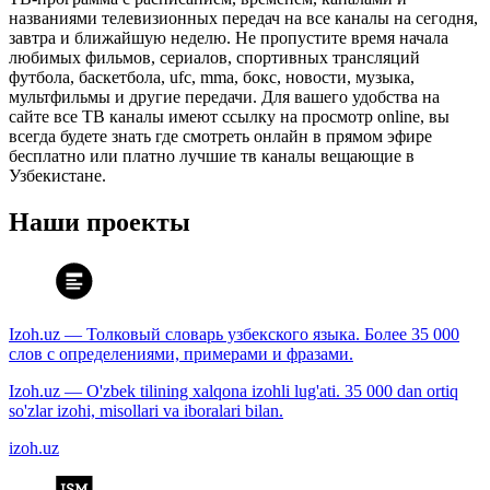
названиями телевизионных передач на все каналы на сегодня,
завтра и ближайшую неделю. Не пропустите время начала
любимых фильмов, сериалов, спортивных трансляций
футбола, баскетбола, ufc, mma, бокс, новости, музыка,
мультфильмы и другие передачи. Для вашего удобства на
сайте все ТВ каналы имеют ссылку на просмотр online, вы
всегда будете знать где смотреть онлайн в прямом эфире
бесплатно или платно лучшие тв каналы вещающие в
Узбекистане.
Наши проекты
Izoh.uz — Толковый словарь узбекского языка. Более 35 000
слов с определениями, примерами и фразами.
Izoh.uz — O'zbek tilining xalqona izohli lug'ati. 35 000 dan ortiq
so'zlar izohi, misollari va iboralari bilan.
izoh.uz