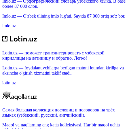
Imlo.uz — Орфографический словарь узбекского языка. В базе
более 87 000 слов.
Imlo.uz — O'zbek tilining imlo lug'ati. Saytda 87 000 ortiq so'z bor.
imlo.uz
Lotin.uz — поможет транслитерировать с узбекской
кириллицы на латиницу и обратно. Легко!
Lotin.uz — foydalanuvchilarga berilgan matnni lotindan kirillga va
aksincha o'girish xizmatini taklif etadi.
lotin.uz
Самая большая коллекция пословиц и поговорок на трёх
языках (узбекский, русский, английский).
Maqol va naqllarning eng katta kolleksiyasi. Har bir maqol uchta