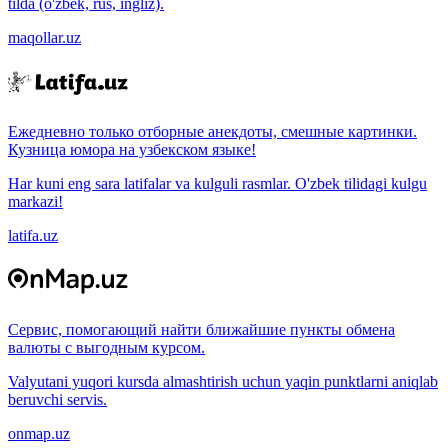
tilda (o'zbek, rus, ingliz).
maqollar.uz
Ежедневно только отборные анекдоты, смешные картинки.
Кузница юмора на узбекском языке!
Har kuni eng sara latifalar va kulguli rasmlar. O'zbek tilidagi kulgu
markazi!
latifa.uz
Сервис, помогающий найти ближайшие пункты обмена
валюты с выгодным курсом.
Valyutani yuqori kursda almashtirish uchun yaqin punktlarni aniqlab
beruvchi servis.
onmap.uz