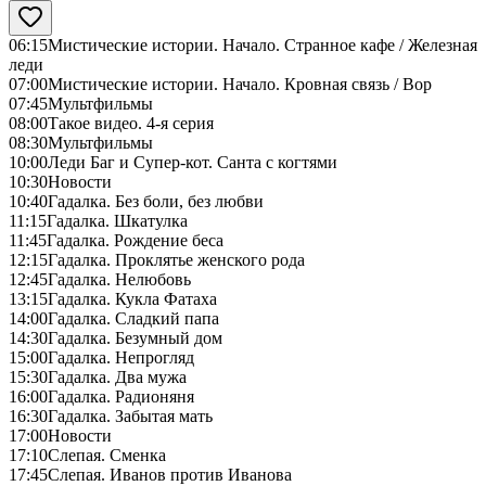
06:15
Мистические истории. Начало. Странное кафе / Железная
леди
07:00
Мистические истории. Начало. Кровная связь / Вор
07:45
Мультфильмы
08:00
Такое видео. 4-я серия
08:30
Мультфильмы
10:00
Леди Баг и Супер-кот. Санта с когтями
10:30
Новости
10:40
Гадалка. Без боли, без любви
11:15
Гадалка. Шкатулка
11:45
Гадалка. Рождение беса
12:15
Гадалка. Проклятье женского рода
12:45
Гадалка. Нелюбовь
13:15
Гадалка. Кукла Фатаха
14:00
Гадалка. Сладкий папа
14:30
Гадалка. Безумный дом
15:00
Гадалка. Непрогляд
15:30
Гадалка. Два мужа
16:00
Гадалка. Радионяня
16:30
Гадалка. Забытая мать
17:00
Новости
17:10
Слепая. Сменка
17:45
Слепая. Иванов против Иванова