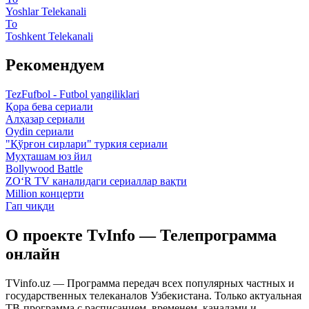
Yoshlar Telekanali
To
Toshkent Telekanali
Рекомендуем
TezFufbol - Futbol yangiliklari
Қора бева сериали
Алҳазар сериали
Oydin сериали
"Қўрғон сирлари" туркия сериали
Муҳташам юз йил
Bollywood Battle
ZO‘R TV каналидаги сериаллар вақти
Million концерти
Гап чиқди
О проекте TvInfo — Телепрограмма
онлайн
TVinfo.uz — Программа передач всех популярных частных и
государственных телеканалов Узбекистана. Только актуальная
ТВ-программа с расписанием, временем, каналами и