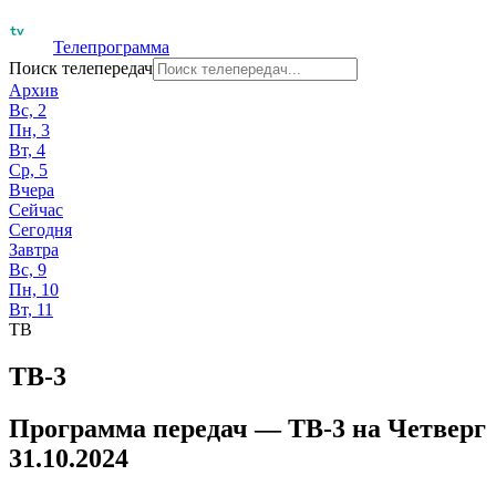
Телепрограмма
Поиск телепередач
Архив
Вс, 2
Пн, 3
Вт, 4
Ср, 5
Вчера
Сейчас
Сегодня
Завтра
Вс, 9
Пн, 10
Вт, 11
ТВ
ТВ-3
Программа передач —
ТВ-3
на
Четверг
31.10.2024