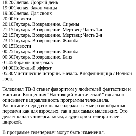
18:20
Слепая. Добрый день
19:00
Слепая. Закон улицы
19:30
Слепая. Для своих
20:00
Новости
20:10
Глухарь. Возвращение. Сирены
21:15
Глухарь. Возвращение. Мертвец: Часть 1-я
22:15
Глухарь. Возвращение. Мертвец: Часть 2-я
23:15
Глухарь. Возвращение. Жалоба
00:15
Новости
00:25
Глухарь. Возвращение. Жалоба
00:30
Глухарь. Возвращение. Баня
01:45
Корабль призраков
04:00
Побочный эффект
05:30
Мистические истории. Начало. Клофелинщица / Ночной
гость
Телеканал ТВ-3 станет фаворитом у любителей фантастики и
мистики. Концепция “Настоящий мистический” идеально
описывает направленность программы телеканала.
Расписание передач канала содержит самые разнообразные
передачи как для взрослых, так и для самых маленьких. Это
делает канал универсальным, а аудиторию телезрителей -
широкой.
В программе телепередач могут быть изменения.