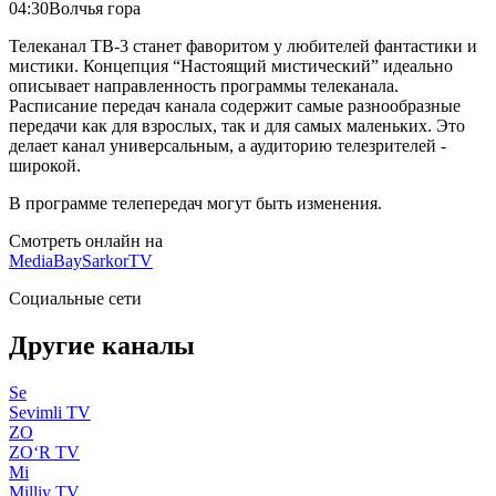
04:30
Волчья гора
Телеканал ТВ-3 станет фаворитом у любителей фантастики и
мистики. Концепция “Настоящий мистический” идеально
описывает направленность программы телеканала.
Расписание передач канала содержит самые разнообразные
передачи как для взрослых, так и для самых маленьких. Это
делает канал универсальным, а аудиторию телезрителей -
широкой.
В программе телепередач могут быть изменения.
Смотреть онлайн на
MediaBay
SarkorTV
Социальные сети
Другие каналы
Se
Sevimli TV
ZO
ZO‘R TV
Mi
Milliy TV