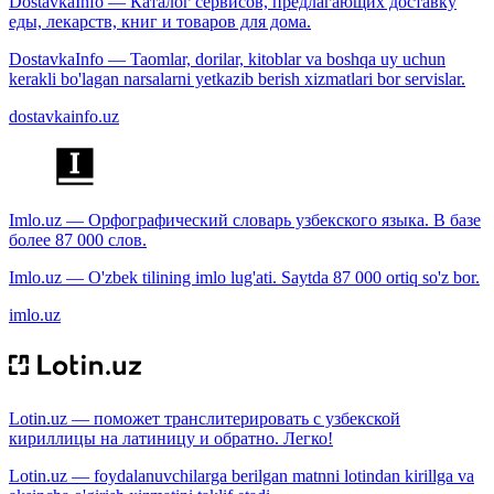
DostavkaInfo — Каталог сервисов, предлагающих доставку
еды, лекарств, книг и товаров для дома.
DostavkaInfo — Taomlar, dorilar, kitoblar va boshqa uy uchun
kerakli bo'lagan narsalarni yetkazib berish xizmatlari bor servislar.
dostavkainfo.uz
Imlo.uz — Орфографический словарь узбекского языка. В базе
более 87 000 слов.
Imlo.uz — O'zbek tilining imlo lug'ati. Saytda 87 000 ortiq so'z bor.
imlo.uz
Lotin.uz — поможет транслитерировать с узбекской
кириллицы на латиницу и обратно. Легко!
Lotin.uz — foydalanuvchilarga berilgan matnni lotindan kirillga va