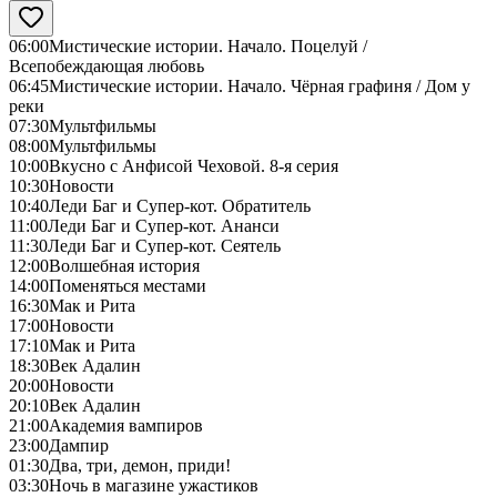
06:00
Мистические истории. Начало. Поцелуй /
Всепобеждающая любовь
06:45
Мистические истории. Начало. Чёрная графиня / Дом у
реки
07:30
Мультфильмы
08:00
Мультфильмы
10:00
Вкусно с Анфисой Чеховой. 8-я серия
10:30
Новости
10:40
Леди Баг и Супер-кот. Обратитель
11:00
Леди Баг и Супер-кот. Ананси
11:30
Леди Баг и Супер-кот. Сеятель
12:00
Волшебная история
14:00
Поменяться местами
16:30
Мак и Рита
17:00
Новости
17:10
Мак и Рита
18:30
Век Адалин
20:00
Новости
20:10
Век Адалин
21:00
Академия вампиров
23:00
Дампир
01:30
Два, три, демон, приди!
03:30
Ночь в магазине ужастиков