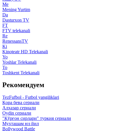
Me
Mening Yurtim
Da
Dasturxon TV
FT
FTV telekanali
Re
RenessansTV
Ki
Kinoteatr HD Telekanali
Yo
Yoshlar Telekanali
To
Toshkent Telekanali
Рекомендуем
TezFufbol - Futbol yangiliklari
Қора бева сериали
Алҳазар сериали
Oydin сериали
"Қўрғон сирлари" туркия сериали
Муҳташам юз йил
Bollywood Battle