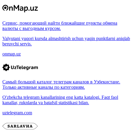
Сервис, помогающий найти ближайшие пункты обмена
валюты с выгодным курсом.
Valyutani yuqori kursda almashtirish uchun yaqin punktlarni aniqlab
beruvchi servis.
onmap.uz
Самый большой каталог телеграм каналов в Узбекистане.
Только активные каналы по категориям.
O'zbekcha telegram kanallarining eng katta katalogi. Faqt faol
kanallar, ruknlarda va batafsil statistikasi bilan.
uztelegram.com