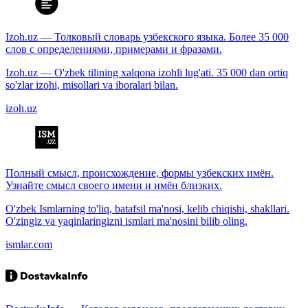
Izoh.uz — Толковый словарь узбекского языка. Более 35 000
слов с определениями, примерами и фразами.
Izoh.uz — O'zbek tilining xalqona izohli lug'ati. 35 000 dan ortiq
so'zlar izohi, misollari va iboralari bilan.
izoh.uz
Полный смысл, происхождение, формы узбекских имён.
Узнайте смысл своего имени и имён близких.
O'zbek Ismlarning to'liq, batafsil ma'nosi, kelib chiqishi, shakllari.
O'zingiz va yaqinlaringizni ismlari ma'nosini bilib oling.
ismlar.com