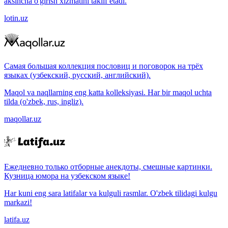
aksincha o'girish xizmatini taklif etadi.
lotin.uz
Самая большая коллекция пословиц и поговорок на трёх
языках (узбекский, русский, английский).
Maqol va naqllarning eng katta kolleksiyasi. Har bir maqol uchta
tilda (o'zbek, rus, ingliz).
maqollar.uz
Ежедневно только отборные анекдоты, смешные картинки.
Кузница юмора на узбекском языке!
Har kuni eng sara latifalar va kulguli rasmlar. O'zbek tilidagi kulgu
markazi!
latifa.uz