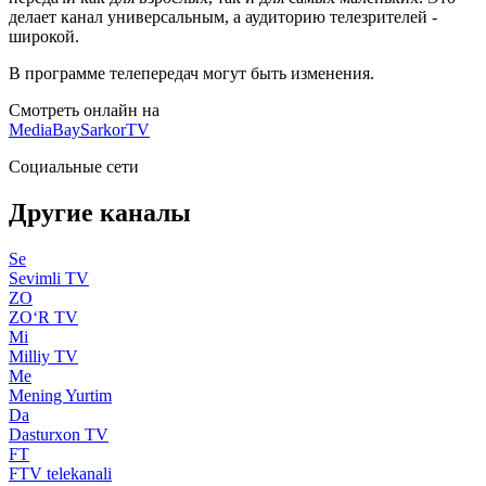
делает канал универсальным, а аудиторию телезрителей -
широкой.
В программе телепередач могут быть изменения.
Смотреть онлайн на
MediaBay
SarkorTV
Социальные сети
Другие каналы
Se
Sevimli TV
ZO
ZO‘R TV
Mi
Milliy TV
Me
Mening Yurtim
Da
Dasturxon TV
FT
FTV telekanali