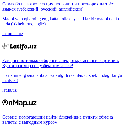
Самая большая коллекция пословиц и поговорок на трёх
языках (узбекский, русский, английский).
Maqol va naqllarning eng katta kolleksiyasi. Har bir maqol uchta
tilda (o'zbek, rus, ingliz).
maqollar.uz
Ежедневно только отборные анекдоты, смешные картинки.
Кузница юмора на узбекском языке!
Har kuni eng sara latifalar va kulguli rasmlar. O'zbek tilidagi kulgu
markazi!
latifa.uz
Сервис, помогающий найти ближайшие пункты обмена
валюты с выгодным курсом.