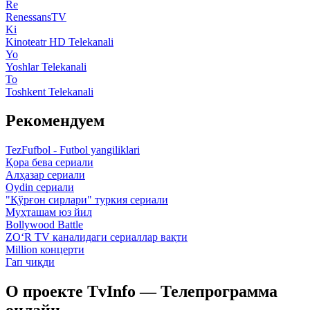
Re
RenessansTV
Ki
Kinoteatr HD Telekanali
Yo
Yoshlar Telekanali
To
Toshkent Telekanali
Рекомендуем
TezFufbol - Futbol yangiliklari
Қора бева сериали
Алҳазар сериали
Oydin сериали
"Қўрғон сирлари" туркия сериали
Муҳташам юз йил
Bollywood Battle
ZO‘R TV каналидаги сериаллар вақти
Million концерти
Гап чиқди
О проекте TvInfo — Телепрограмма