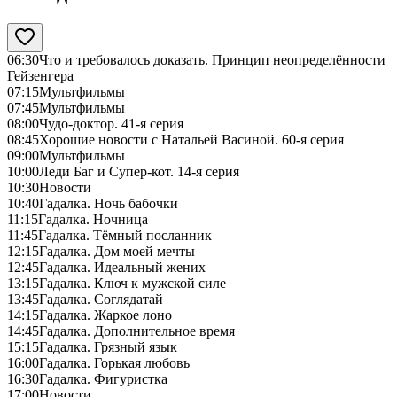
06:30
Что и требовалось доказать. Принцип неопределённости
Гейзенгера
07:15
Мультфильмы
07:45
Мультфильмы
08:00
Чудо-доктор. 41-я серия
08:45
Хорошие новости с Натальей Васиной. 60-я серия
09:00
Мультфильмы
10:00
Леди Баг и Супер-кот. 14-я серия
10:30
Новости
10:40
Гадалка. Ночь бабочки
11:15
Гадалка. Ночница
11:45
Гадалка. Тёмный посланник
12:15
Гадалка. Дом моей мечты
12:45
Гадалка. Идеальный жених
13:15
Гадалка. Ключ к мужской силе
13:45
Гадалка. Соглядатай
14:15
Гадалка. Жаркое лоно
14:45
Гадалка. Дополнительное время
15:15
Гадалка. Грязный язык
16:00
Гадалка. Горькая любовь
16:30
Гадалка. Фигуристка
17:00
Новости