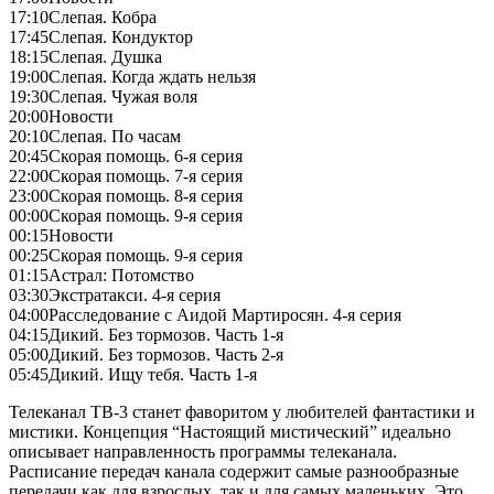
17:10
Слепая. Кобра
17:45
Слепая. Кондуктор
18:15
Слепая. Душка
19:00
Слепая. Когда ждать нельзя
19:30
Слепая. Чужая воля
20:00
Новости
20:10
Слепая. По часам
20:45
Скорая помощь. 6-я серия
22:00
Скорая помощь. 7-я серия
23:00
Скорая помощь. 8-я серия
00:00
Скорая помощь. 9-я серия
00:15
Новости
00:25
Скорая помощь. 9-я серия
01:15
Астрал: Потомство
03:30
Экстратакси. 4-я серия
04:00
Расследование с Аидой Мартиросян. 4-я серия
04:15
Дикий. Без тормозов. Часть 1-я
05:00
Дикий. Без тормозов. Часть 2-я
05:45
Дикий. Ищу тебя. Часть 1-я
Телеканал ТВ-3 станет фаворитом у любителей фантастики и
мистики. Концепция “Настоящий мистический” идеально
описывает направленность программы телеканала.
Расписание передач канала содержит самые разнообразные
передачи как для взрослых, так и для самых маленьких. Это