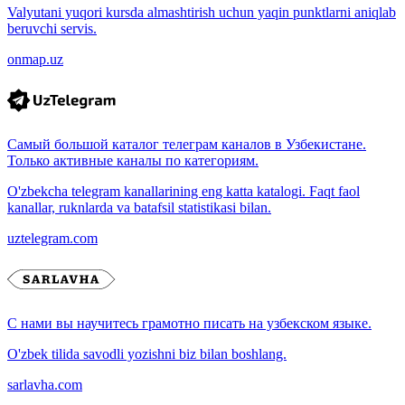
Valyutani yuqori kursda almashtirish uchun yaqin punktlarni aniqlab
beruvchi servis.
onmap.uz
Самый большой каталог телеграм каналов в Узбекистане.
Только активные каналы по категориям.
O'zbekcha telegram kanallarining eng katta katalogi. Faqt faol
kanallar, ruknlarda va batafsil statistikasi bilan.
uztelegram.com
С нами вы научитесь грамотно писать на узбекском языке.
O'zbek tilida savodli yozishni biz bilan boshlang.
sarlavha.com