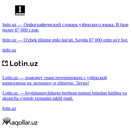
Imlo.uz — Орфографический словарь узбекского языка. В базе
более 87 000 слов.
Imlo.uz — O'zbek tilining imlo lug'ati. Saytda 87 000 ortiq so'z bor.
imlo.uz
Lotin.uz — поможет транслитерировать с узбекской
кириллицы на латиницу и обратно. Легко!
Lotin.uz — foydalanuvchilarga berilgan matnni lotindan kirillga va
aksincha o'girish xizmatini taklif etadi.
lotin.uz