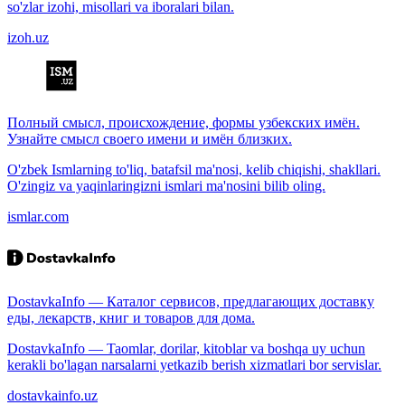
so'zlar izohi, misollari va iboralari bilan.
izoh.uz
Полный смысл, происхождение, формы узбекских имён.
Узнайте смысл своего имени и имён близких.
O'zbek Ismlarning to'liq, batafsil ma'nosi, kelib chiqishi, shakllari.
O'zingiz va yaqinlaringizni ismlari ma'nosini bilib oling.
ismlar.com
DostavkaInfo — Каталог сервисов, предлагающих доставку
еды, лекарств, книг и товаров для дома.
DostavkaInfo — Taomlar, dorilar, kitoblar va boshqa uy uchun
kerakli bo'lagan narsalarni yetkazib berish xizmatlari bor servislar.
dostavkainfo.uz