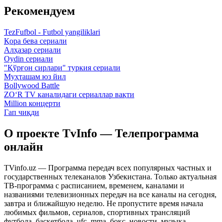
Рекомендуем
TezFufbol - Futbol yangiliklari
Қора бева сериали
Алҳазар сериали
Oydin сериали
"Қўрғон сирлари" туркия сериали
Муҳташам юз йил
Bollywood Battle
ZO‘R TV каналидаги сериаллар вақти
Million концерти
Гап чиқди
О проекте TvInfo — Телепрограмма
онлайн
TVinfo.uz — Программа передач всех популярных частных и
государственных телеканалов Узбекистана. Только актуальная
ТВ-программа с расписанием, временем, каналами и
названиями телевизионных передач на все каналы на сегодня,
завтра и ближайшую неделю. Не пропустите время начала
любимых фильмов, сериалов, спортивных трансляций
футбола, баскетбола, ufc, mma, бокс, новости, музыка,