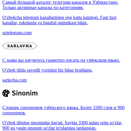
Самый большой каталог телеграм каналов в Узбекистане.
Только активные каналы по категориям.
O'zbekcha telegram kanallarining eng katta katalogi. Faqt faol
kanallar, ruknlarda va batafsil statistikasi bilan.
uztelegram.com
С нами вы научитесь грамотно писать на узбекском языке.
O'zbek tilida savodli yozishni biz bilan boshlang.
sarlavha.com
Словарь синонимов узбекского языка. Более 3300 слов и 900
синонимов.
O'zbek tilining sinonimlar lug'ati. Saytda 3300 tadan ortiq so'zlar,
900 ga yaqin sinonim so'zlar to'plamiga jamlangan.