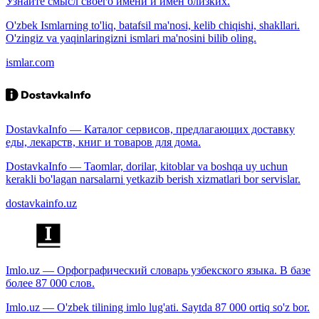
Узнайте смысл своего имени и имён близких.
O'zbek Ismlarning to'liq, batafsil ma'nosi, kelib chiqishi, shakllari.
O'zingiz va yaqinlaringizni ismlari ma'nosini bilib oling.
ismlar.com
DostavkaInfo — Каталог сервисов, предлагающих доставку
еды, лекарств, книг и товаров для дома.
DostavkaInfo — Taomlar, dorilar, kitoblar va boshqa uy uchun
kerakli bo'lagan narsalarni yetkazib berish xizmatlari bor servislar.
dostavkainfo.uz
Imlo.uz — Орфографический словарь узбекского языка. В базе
более 87 000 слов.
Imlo.uz — O'zbek tilining imlo lug'ati. Saytda 87 000 ortiq so'z bor.