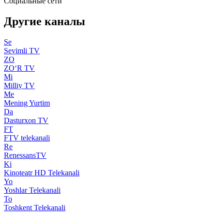
Социальные сети
Другие каналы
Se
Sevimli TV
ZO
ZO‘R TV
Mi
Milliy TV
Me
Mening Yurtim
Da
Dasturxon TV
FT
FTV telekanali
Re
RenessansTV
Ki
Kinoteatr HD Telekanali
Yo
Yoshlar Telekanali
To
Toshkent Telekanali