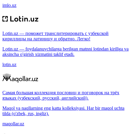
imlo.uz
Lotin.uz — поможет транслитерировать с узбекской
кириллицы на латиницу и обратно. Легко!
Lotin.uz — foydalanuvchilarga berilgan matnni lotindan kirillga va
aksincha o'girish xizmatini taklif etadi.
lotin.uz
Самая большая коллекция пословиц и поговорок на трёх
языках (узбекский, русский, английский).
Maqol va naqllarning eng katta kolleksiyasi. Har bir maqol uchta
tilda (o'zbek, rus, ingliz).
maqollar.uz