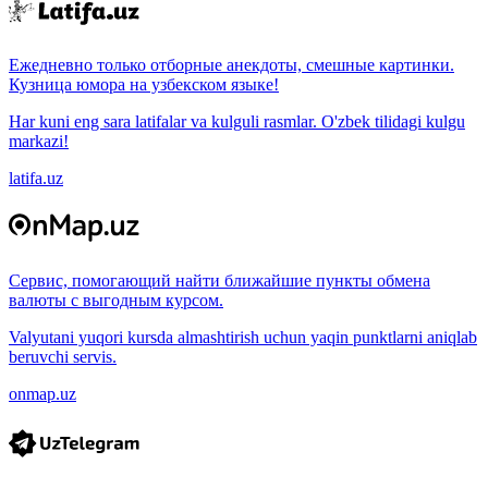
Ежедневно только отборные анекдоты, смешные картинки.
Кузница юмора на узбекском языке!
Har kuni eng sara latifalar va kulguli rasmlar. O'zbek tilidagi kulgu
markazi!
latifa.uz
Сервис, помогающий найти ближайшие пункты обмена
валюты с выгодным курсом.
Valyutani yuqori kursda almashtirish uchun yaqin punktlarni aniqlab
beruvchi servis.
onmap.uz