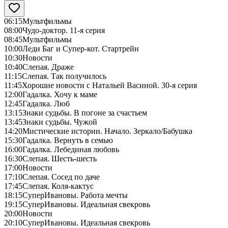
06:15
Мультфильмы
08:00
Чудо-доктор. 11-я серия
08:45
Мультфильмы
10:00
Леди Баг и Супер-кот. Стартрейн
10:30
Новости
10:40
Слепая. Драже
11:15
Слепая. Так получилось
11:45
Хорошие новости с Натальей Васиной. 30-я серия
12:00
Гадалка. Хочу к маме
12:45
Гадалка. Люб
13:15
Знаки судьбы. В погоне за счастьем
13:45
Знаки судьбы. Чужой
14:20
Мистические истории. Начало. Зеркало/Бабушка
15:30
Гадалка. Вернуть в семью
16:00
Гадалка. Лебединая любовь
16:30
Слепая. Шесть-шесть
17:00
Новости
17:10
Слепая. Сосед по даче
17:45
Слепая. Коля-кактус
18:15
СуперИвановы. Работа мечты
19:15
СуперИвановы. Идеальная свекровь
20:00
Новости
20:10
СуперИвановы. Идеальная свекровь