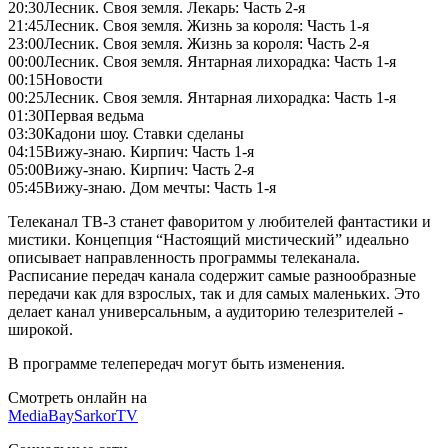
20:30
Лесник. Своя земля. Лекарь: Часть 2-я
21:45
Лесник. Своя земля. Жизнь за короля: Часть 1-я
23:00
Лесник. Своя земля. Жизнь за короля: Часть 2-я
00:00
Лесник. Своя земля. Янтарная лихорадка: Часть 1-я
00:15
Новости
00:25
Лесник. Своя земля. Янтарная лихорадка: Часть 1-я
01:30
Первая ведьма
03:30
Кадони шоу. Ставки сделаны
04:15
Вижу-знаю. Кирпич: Часть 1-я
05:00
Вижу-знаю. Кирпич: Часть 2-я
05:45
Вижу-знаю. Дом мечты: Часть 1-я
Телеканал ТВ-3 станет фаворитом у любителей фантастики и
мистики. Концепция “Настоящий мистический” идеально
описывает направленность программы телеканала.
Расписание передач канала содержит самые разнообразные
передачи как для взрослых, так и для самых маленьких. Это
делает канал универсальным, а аудиторию телезрителей -
широкой.
В программе телепередач могут быть изменения.
Смотреть онлайн на
MediaBay
SarkorTV