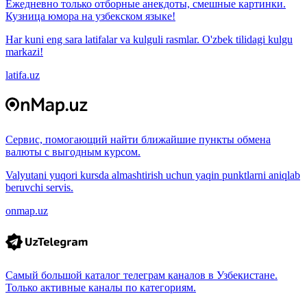
Ежедневно только отборные анекдоты, смешные картинки.
Кузница юмора на узбекском языке!
Har kuni eng sara latifalar va kulguli rasmlar. O'zbek tilidagi kulgu
markazi!
latifa.uz
Сервис, помогающий найти ближайшие пункты обмена
валюты с выгодным курсом.
Valyutani yuqori kursda almashtirish uchun yaqin punktlarni aniqlab
beruvchi servis.
onmap.uz
Самый большой каталог телеграм каналов в Узбекистане.
Только активные каналы по категориям.