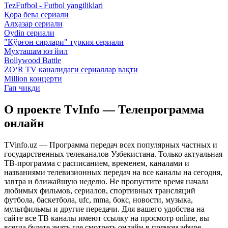
TezFufbol - Futbol yangiliklari
Қора бева сериали
Алҳазар сериали
Oydin сериали
"Қўрғон сирлари" туркия сериали
Муҳташам юз йил
Bollywood Battle
ZO‘R TV каналидаги сериаллар вақти
Million концерти
Гап чиқди
О проекте TvInfo — Телепрограмма
онлайн
TVinfo.uz — Программа передач всех популярных частных и
государственных телеканалов Узбекистана. Только актуальная
ТВ-программа с расписанием, временем, каналами и
названиями телевизионных передач на все каналы на сегодня,
завтра и ближайшую неделю. Не пропустите время начала
любимых фильмов, сериалов, спортивных трансляций
футбола, баскетбола, ufc, mma, бокс, новости, музыка,
мультфильмы и другие передачи. Для вашего удобства на
сайте все ТВ каналы имеют ссылку на просмотр online, вы
всегда будете знать где смотреть онлайн в прямом эфире