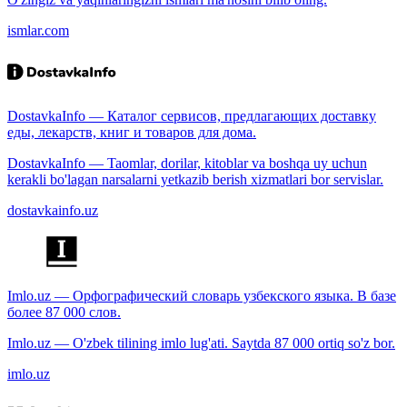
ismlar.com
DostavkaInfo — Каталог сервисов, предлагающих доставку
еды, лекарств, книг и товаров для дома.
DostavkaInfo — Taomlar, dorilar, kitoblar va boshqa uy uchun
kerakli bo'lagan narsalarni yetkazib berish xizmatlari bor servislar.
dostavkainfo.uz
Imlo.uz — Орфографический словарь узбекского языка. В базе
более 87 000 слов.
Imlo.uz — O'zbek tilining imlo lug'ati. Saytda 87 000 ortiq so'z bor.
imlo.uz