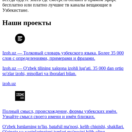
бесплатно или платно лучшие тв каналы вещающие в
Узбекистане.
Наши проекты
Izoh.uz — Толковый словарь узбекского языка. Более 35 000
слов с определениями, примерами и фразами.
Izoh.uz — O'zbek tilining xalqona izohli lug'ati. 35 000 dan ortiq
so'zlar izohi, misollari va iboralari bilan.
izoh.uz
Полный смысл, происхождение, формы узбекских имён.
Узнайте смысл своего имени и имён близких.
O'zbek Ismlarning to'liq, batafsil ma'nosi, kelib chiqishi, shakllari.
O'zingiz va yaqinlaringizni ismlari ma'nosini bilib oling.