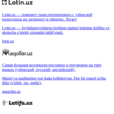
Lotin.uz — поможет транслитерировать с узбекской
кириллицы на латиницу и обратно. Легко!
Lotin.uz — foydalanuvchilarga berilgan matnni lotindan kirillga va
aksincha o'girish xizmatini taklif etadi.
lotin.uz
Самая большая коллекция пословиц и поговорок на трёх
языках (узбекский, русский, английский).
Maqol va naqllarning eng katta kolleksiyasi. Har bir maqol uchta
tilda (o'zbek, rus, ingliz).
maqollar.uz