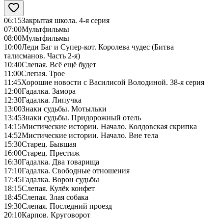
06:15
Закрытая школа. 4-я серия
07:00
Мультфильмы
08:00
Мультфильмы
10:00
Леди Баг и Супер-кот. Королева чудес (Битва
талисманов. Часть 2-я)
10:40
Слепая. Всё ещё будет
11:00
Слепая. Трое
11:45
Хорошие новости с Василисой Володиной. 38-я серия
12:00
Гадалка. Замора
12:30
Гадалка. Липучка
13:00
Знаки судьбы. Мотыльки
13:45
Знаки судьбы. Придорожный отель
14:15
Мистические истории. Начало. Колдовская скрипка
14:52
Мистические истории. Начало. Вне тела
15:30
Старец. Бывшая
16:00
Старец. Престиж
16:30
Гадалка. Два товарища
17:10
Гадалка. Свободные отношения
17:45
Гадалка. Ворон судьбы
18:15
Слепая. Кулёк конфет
18:45
Слепая. Злая собака
19:30
Слепая. Последний проезд
20:10
Карпов. Круговорот