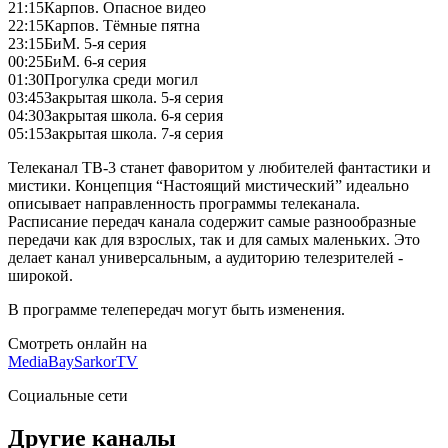
21:15
Карпов. Опасное видео
22:15
Карпов. Тёмные пятна
23:15
БиМ. 5-я серия
00:25
БиМ. 6-я серия
01:30
Прогулка среди могил
03:45
Закрытая школа. 5-я серия
04:30
Закрытая школа. 6-я серия
05:15
Закрытая школа. 7-я серия
Телеканал ТВ-3 станет фаворитом у любителей фантастики и
мистики. Концепция “Настоящий мистический” идеально
описывает направленность программы телеканала.
Расписание передач канала содержит самые разнообразные
передачи как для взрослых, так и для самых маленьких. Это
делает канал универсальным, а аудиторию телезрителей -
широкой.
В программе телепередач могут быть изменения.
Смотреть онлайн на
MediaBay
SarkorTV
Социальные сети
Другие каналы