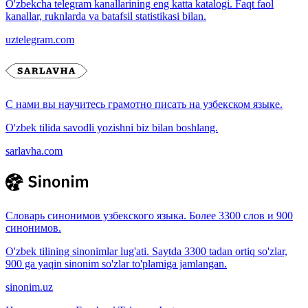
O'zbekcha telegram kanallarining eng katta katalogi. Faqt faol
kanallar, ruknlarda va batafsil statistikasi bilan.
uztelegram.com
С нами вы научитесь грамотно писать на узбекском языке.
O'zbek tilida savodli yozishni biz bilan boshlang.
sarlavha.com
Словарь синонимов узбекского языка. Более 3300 слов и 900
синонимов.
O'zbek tilining sinonimlar lug'ati. Saytda 3300 tadan ortiq so'zlar,
900 ga yaqin sinonim so'zlar to'plamiga jamlangan.
sinonim.uz