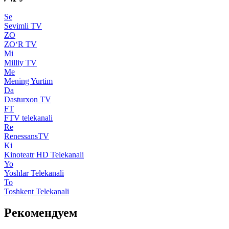
Se
Sevimli TV
ZO
ZO‘R TV
Mi
Milliy TV
Me
Mening Yurtim
Da
Dasturxon TV
FT
FTV telekanali
Re
RenessansTV
Ki
Kinoteatr HD Telekanali
Yo
Yoshlar Telekanali
To
Toshkent Telekanali
Рекомендуем