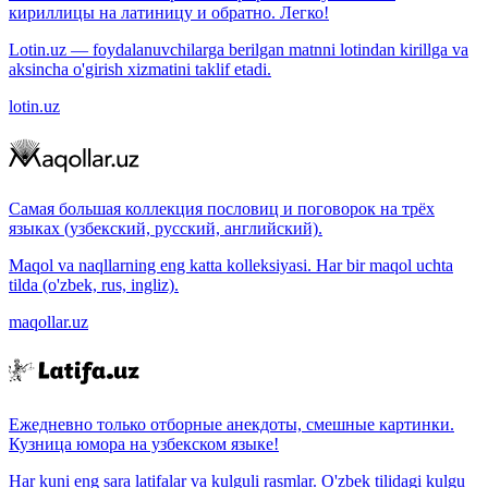
кириллицы на латиницу и обратно. Легко!
Lotin.uz — foydalanuvchilarga berilgan matnni lotindan kirillga va
aksincha o'girish xizmatini taklif etadi.
lotin.uz
Самая большая коллекция пословиц и поговорок на трёх
языках (узбекский, русский, английский).
Maqol va naqllarning eng katta kolleksiyasi. Har bir maqol uchta
tilda (o'zbek, rus, ingliz).
maqollar.uz
Ежедневно только отборные анекдоты, смешные картинки.
Кузница юмора на узбекском языке!
Har kuni eng sara latifalar va kulguli rasmlar. O'zbek tilidagi kulgu