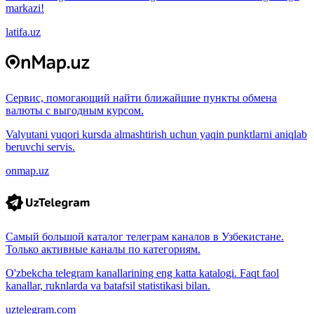
markazi!
latifa.uz
Сервис, помогающий найти ближайшие пункты обмена
валюты с выгодным курсом.
Valyutani yuqori kursda almashtirish uchun yaqin punktlarni aniqlab
beruvchi servis.
onmap.uz
Самый большой каталог телеграм каналов в Узбекистане.
Только активные каналы по категориям.
O'zbekcha telegram kanallarining eng katta katalogi. Faqt faol
kanallar, ruknlarda va batafsil statistikasi bilan.
uztelegram.com