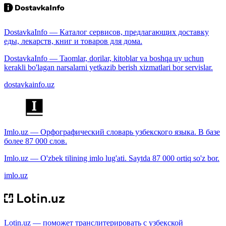
DostavkaInfo — Каталог сервисов, предлагающих доставку
еды, лекарств, книг и товаров для дома.
DostavkaInfo — Taomlar, dorilar, kitoblar va boshqa uy uchun
kerakli bo'lagan narsalarni yetkazib berish xizmatlari bor servislar.
dostavkainfo.uz
Imlo.uz — Орфографический словарь узбекского языка. В базе
более 87 000 слов.
Imlo.uz — O'zbek tilining imlo lug'ati. Saytda 87 000 ortiq so'z bor.
imlo.uz
Lotin.uz — поможет транслитерировать с узбекской