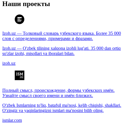
Наши проекты
Izoh.uz — Толковый словарь узбекского языка. Более 35 000
слов с определениями, примерами и фразами.
Izoh.uz — O'zbek tilining xalqona izohli lug'ati. 35 000 dan ortiq
so'zlar izohi, misollari va iboralari bilan.
izoh.uz
Полный смысл, происхождение, формы узбекских имён.
Узнайте смысл своего имени и имён близких.
O'zbek Ismlarning to'liq, batafsil ma'nosi, kelib chiqishi, shakllari.
O'zingiz va yaqinlaringizni ismlari ma'nosini bilib oling.
ismlar.com