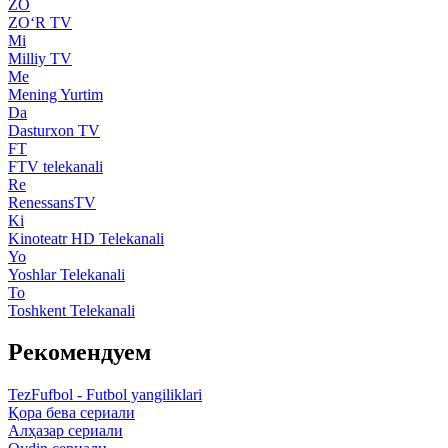
ZO
ZO‘R TV
Mi
Milliy TV
Me
Mening Yurtim
Da
Dasturxon TV
FT
FTV telekanali
Re
RenessansTV
Ki
Kinoteatr HD Telekanali
Yo
Yoshlar Telekanali
To
Toshkent Telekanali
Рекомендуем
TezFufbol - Futbol yangiliklari
Қора бева сериали
Алҳазар сериали