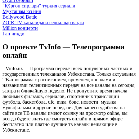
Oydin сериали
"Қўрғон сирлари" туркия сериали
Муҳташам юз йил
Bollywood Battle
ZO‘R TV каналидаги сериаллар вақти
Million концерти
Гап чиқди
О проекте TvInfo — Телепрограмма
онлайн
TVinfo.uz — Программа передач всех популярных частных и
государственных телеканалов Узбекистана. Только актуальная
ТВ-программа с расписанием, временем, каналами и
названиями телевизионных передач на все каналы на сегодня,
завтра и ближайшую неделю. Не пропустите время начала
любимых фильмов, сериалов, спортивных трансляций
футбола, баскетбола, ufc, mma, бокс, новости, музыка,
мультфильмы и другие передачи. Для вашего удобства на
сайте все ТВ каналы имеют ссылку на просмотр online, вы
всегда будете знать где смотреть онлайн в прямом эфире
бесплатно или платно лучшие тв каналы вещающие в
Узбекистане.