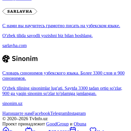
С нами вы научитесь грамотно писать на узбекском языке.
O'zbek tilida savodli yozishni biz bilan boshlang.
sarlavha.com
Словарь синонимов узбекского языка. Более 3300 слов и 900
синонимов.
O'zbek tilining sinonimlar lug'ati. Saytda 3300 tadan ortiq so'zlar,
900 ga yaqin sinonim so'zlar to'plamiga jamlangan.
sinonim.uz
Напишите нам
Facebook
Telegram
Instagram
© 2020–
2026
TvInfo.uz
Проект принадлежит
GoodGroup
и
Obuna