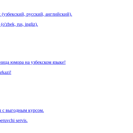
 (узбекский, русский, английский).
o'zbek, rus, ingliz).
ница юмора на узбекском языке!
arkazi!
 с выгодным курсом.
eruvchi servis.