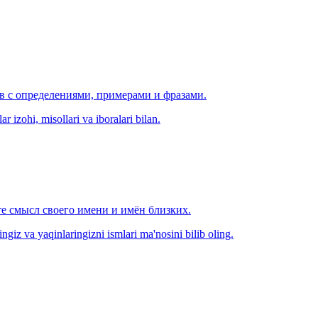
ов с определениями, примерами и фразами.
r izohi, misollari va iboralari bilan.
е смысл своего имени и имён близких.
zingiz va yaqinlaringizni ismlari ma'nosini bilib oling.