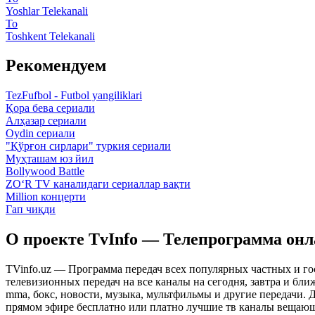
Yoshlar Telekanali
To
Toshkent Telekanali
Рекомендуем
TezFufbol - Futbol yangiliklari
Қора бева сериали
Алҳазар сериали
Oydin сериали
"Қўрғон сирлари" туркия сериали
Муҳташам юз йил
Bollywood Battle
ZO‘R TV каналидаги сериаллар вақти
Million концерти
Гап чиқди
О проекте TvInfo — Телепрограмма он
TVinfo.uz — Программа передач всех популярных частных и го
телевизионных передач на все каналы на сегодня, завтра и бл
mma, бокс, новости, музыка, мультфильмы и другие передачи. Дл
прямом эфире бесплатно или платно лучшие тв каналы вещающ