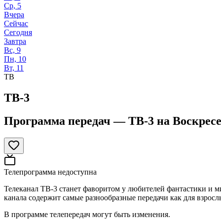
Ср, 5
Вчера
Сейчас
Сегодня
Завтра
Вс, 9
Пн, 10
Вт, 11
ТВ
ТВ-3
Программа передач —
ТВ-3
на
Воскресе
Телепрограмма недоступна
Телеканал ТВ-3 станет фаворитом у любителей фантастики и 
канала содержит самые разнообразные передачи как для взрослы
В программе телепередач могут быть изменения.