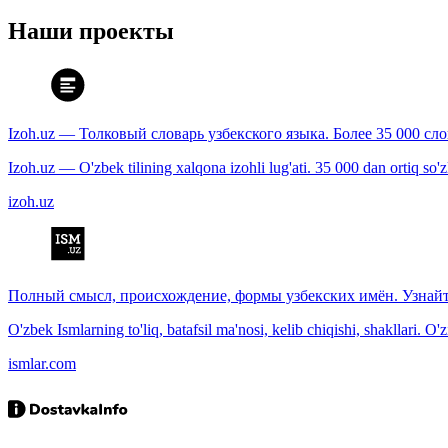
Наши проекты
Izoh.uz — Толковый словарь узбекского языка. Более 35 000 сл
Izoh.uz — O'zbek tilining xalqona izohli lug'ati. 35 000 dan ortiq so'zla
izoh.uz
Полный смысл, происхождение, формы узбекских имён. Узнайт
O'zbek Ismlarning to'liq, batafsil ma'nosi, kelib chiqishi, shakllari. O'
ismlar.com