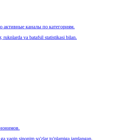
ко активные каналы по категориям.
ruknlarda va batafsil statistikasi bilan.
инонимов.
0 ga yaqin sinonim so'zlar to'plamiga jamlangan.