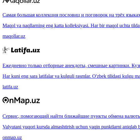
Самая большая коллекция пословиц и поговорок на трёх языках
Maqol va naqllarning eng katta kolleksiyasi. Har bir maqol uchta tilda (
maqollar.uz
Ежедневно только отборные анекдоты, смешные картинки. Куз
Har kuni eng sara latifalar va kulguli rasmlar. O'zbek tilidagi kulgu m
latifa.uz
Сервис, помогающий найти ближайшие пункты обмена валюты
Valyutani yuqori kursda almashtirish uchun yaqin punktlarni aniqlab b
onmap.uz