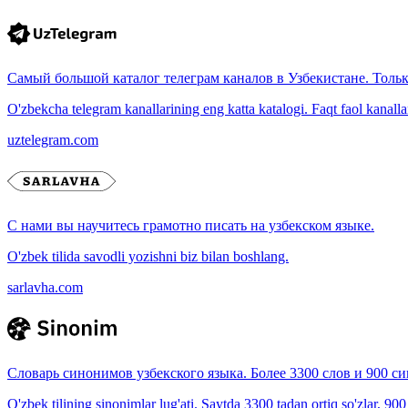
Самый большой каталог телеграм каналов в Узбекистане. Толь
O'zbekcha telegram kanallarining eng katta katalogi. Faqt faol kanallar, 
uztelegram.com
С нами вы научитесь грамотно писать на узбекском языке.
O'zbek tilida savodli yozishni biz bilan boshlang.
sarlavha.com
Словарь синонимов узбекского языка. Более 3300 слов и 900 с
O'zbek tilining sinonimlar lug'ati. Saytda 3300 tadan ortiq so'zlar, 90