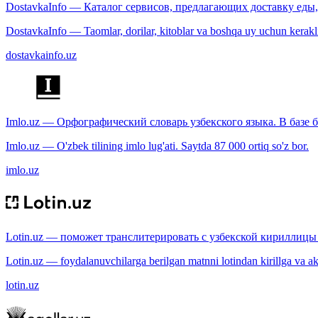
DostavkaInfo — Каталог сервисов, предлагающих доставку еды, 
DostavkaInfo — Taomlar, dorilar, kitoblar va boshqa uy uchun kerakli b
dostavkainfo.uz
Imlo.uz — Орфографический словарь узбекского языка. В базе б
Imlo.uz — O'zbek tilining imlo lug'ati. Saytda 87 000 ortiq so'z bor.
imlo.uz
Lotin.uz — поможет транслитерировать с узбекской кириллицы 
Lotin.uz — foydalanuvchilarga berilgan matnni lotindan kirillga va aksi
lotin.uz