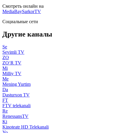
Смотреть онлайн на
MediaBay
SarkorTV
Социальные сети
Другие каналы
Se
Sevimli TV
ZO
ZO‘R TV
Mi
Milliy TV
Me
Mening Yurtim
Da
Dasturxon TV
FT
FTV telekanali
Re
RenessansTV
Ki
Kinoteatr HD Telekanali
Yo