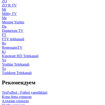
ZO
ZO‘R TV
Mi
Milliy TV
Me
Mening Yurtim
Da
Dasturxon TV
FT
FTV telekanali
Re
RenessansTV
Ki
Kinoteatr HD Telekanali
Yo
Yoshlar Telekanali
To
Toshkent Telekanali
Рекомендуем
TezFufbol - Futbol yangiliklari
Қора бева сериали
Алҳазар сериали