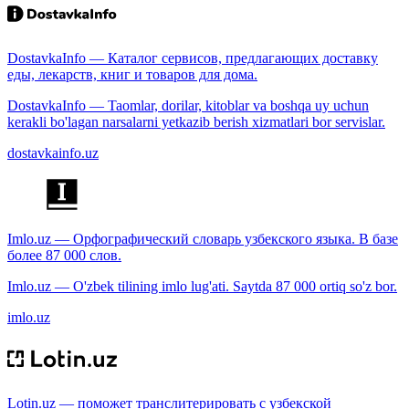
DostavkaInfo — Каталог сервисов, предлагающих доставку
еды, лекарств, книг и товаров для дома.
DostavkaInfo — Taomlar, dorilar, kitoblar va boshqa uy uchun
kerakli bo'lagan narsalarni yetkazib berish xizmatlari bor servislar.
dostavkainfo.uz
Imlo.uz — Орфографический словарь узбекского языка. В базе
более 87 000 слов.
Imlo.uz — O'zbek tilining imlo lug'ati. Saytda 87 000 ortiq so'z bor.
imlo.uz
Lotin.uz — поможет транслитерировать с узбекской