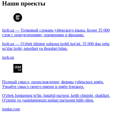
Наши проекты
Izoh.uz — Толковый словарь узбекского языка. Более 35 000
слов с определениями, примерами и фразами.
Izoh.uz — O'zbek tilining xalqona izohli lug'ati. 35 000 dan ortiq
so'zlar izohi, misollari va iboralari bilan.
izoh.uz
Полный смысл, происхождение, формы узбекских имён.
Узнайте смысл своего имени и имён близких.
O'zbek Ismlarning to'liq, batafsil ma'nosi, kelib chiqishi, shakllari.
O'zingiz va yaqinlaringizni ismlari ma'nosini bilib oling.
ismlar.com