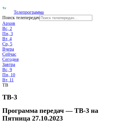
Телепрограмма
Поиск телепередач
Архив
Вс, 2
Пн, 3
Вт, 4
Ср, 5
Вчера
Сейчас
Сегодня
Завтра
Вс, 9
Пн, 10
Вт, 11
ТВ
ТВ-3
Программа передач —
ТВ-3
на
Пятница 27.10.2023