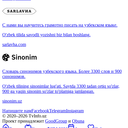
С нами вы научитесь грамотно писать на узбекском языке.
O'zbek tilida savodli yozishni biz bilan boshlang.
sarlavha.com
Словарь синонимов узбекского языка. Более 3300 слов и 900
синонимов.
O'zbek tilining sinonimlar lug'ati. Saytda 3300 tadan ortiq so'zlar,
900 ga yaqin sinonim so'zlar to'plamiga jamlangan.
sinonim.uz
Напишите нам
Facebook
Telegram
Instagram
© 2020–
2026
TvInfo.uz
Проект принадлежит
GoodGroup
и
Obuna