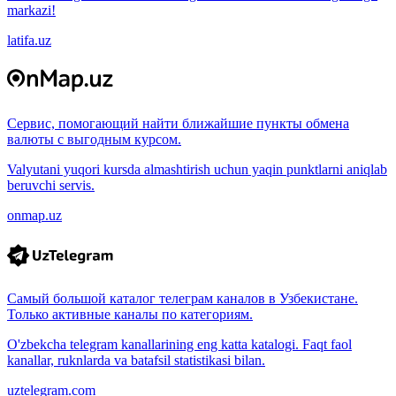
markazi!
latifa.uz
Сервис, помогающий найти ближайшие пункты обмена
валюты с выгодным курсом.
Valyutani yuqori kursda almashtirish uchun yaqin punktlarni aniqlab
beruvchi servis.
onmap.uz
Самый большой каталог телеграм каналов в Узбекистане.
Только активные каналы по категориям.
O'zbekcha telegram kanallarining eng katta katalogi. Faqt faol
kanallar, ruknlarda va batafsil statistikasi bilan.
uztelegram.com