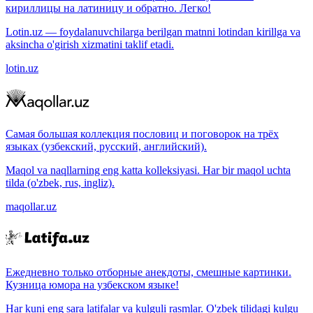
кириллицы на латиницу и обратно. Легко!
Lotin.uz — foydalanuvchilarga berilgan matnni lotindan kirillga va
aksincha o'girish xizmatini taklif etadi.
lotin.uz
Самая большая коллекция пословиц и поговорок на трёх
языках (узбекский, русский, английский).
Maqol va naqllarning eng katta kolleksiyasi. Har bir maqol uchta
tilda (o'zbek, rus, ingliz).
maqollar.uz
Ежедневно только отборные анекдоты, смешные картинки.
Кузница юмора на узбекском языке!
Har kuni eng sara latifalar va kulguli rasmlar. O'zbek tilidagi kulgu