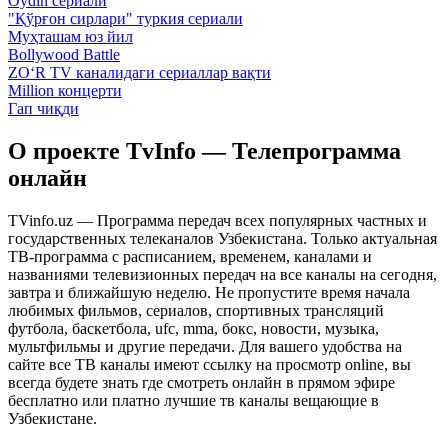
Oydin сериали
"Қўрғон сирлари" туркия сериали
Муҳташам юз йил
Bollywood Battle
ZO‘R TV каналидаги сериаллар вақти
Million концерти
Гап чиқди
О проекте TvInfo — Телепрограмма
онлайн
TVinfo.uz — Программа передач всех популярных частных и
государственных телеканалов Узбекистана. Только актуальная
ТВ-программа с расписанием, временем, каналами и
названиями телевизионных передач на все каналы на сегодня,
завтра и ближайшую неделю. Не пропустите время начала
любимых фильмов, сериалов, спортивных трансляций
футбола, баскетбола, ufc, mma, бокс, новости, музыка,
мультфильмы и другие передачи. Для вашего удобства на
сайте все ТВ каналы имеют ссылку на просмотр online, вы
всегда будете знать где смотреть онлайн в прямом эфире
бесплатно или платно лучшие тв каналы вещающие в
Узбекистане.