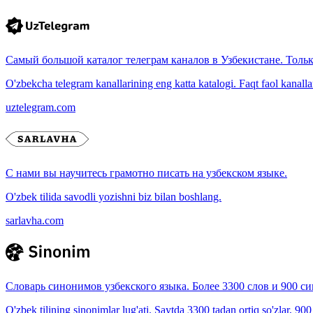
Самый большой каталог телеграм каналов в Узбекистане. Толь
O'zbekcha telegram kanallarining eng katta katalogi. Faqt faol kanallar, 
uztelegram.com
С нами вы научитесь грамотно писать на узбекском языке.
O'zbek tilida savodli yozishni biz bilan boshlang.
sarlavha.com
Словарь синонимов узбекского языка. Более 3300 слов и 900 с
O'zbek tilining sinonimlar lug'ati. Saytda 3300 tadan ortiq so'zlar, 90