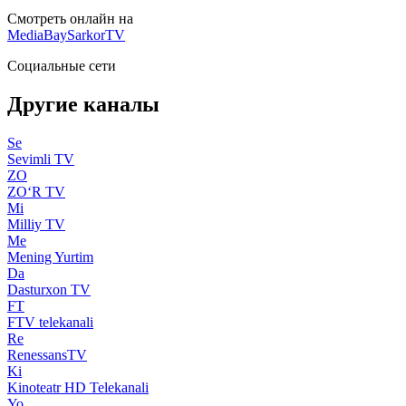
Смотреть онлайн на
MediaBay
SarkorTV
Социальные сети
Другие каналы
Se
Sevimli TV
ZO
ZO‘R TV
Mi
Milliy TV
Me
Mening Yurtim
Da
Dasturxon TV
FT
FTV telekanali
Re
RenessansTV
Ki
Kinoteatr HD Telekanali
Yo