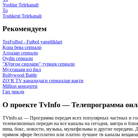
Yoshlar Telekanali
To
Toshkent Telekanali
Рекомендуем
TezFufbol - Futbol yangiliklari
Қора бева сериали
Алҳазар сериали
Oydin сериали
"Қўрғон сирлари" туркия сериали
Муҳташам юз йил
Bollywood Battle
ZO‘R TV каналидаги сериаллар вақти
Million концерти
Гап чиқди
О проекте TvInfo — Телепрограмма он
TVinfo.uz — Программа передач всех популярных частных и го
телевизионных передач на все каналы на сегодня, завтра и бл
mma, бокс, новости, музыка, мультфильмы и другие передачи. Дл
прямом эфире бесплатно или платно лучшие тв каналы вещающ