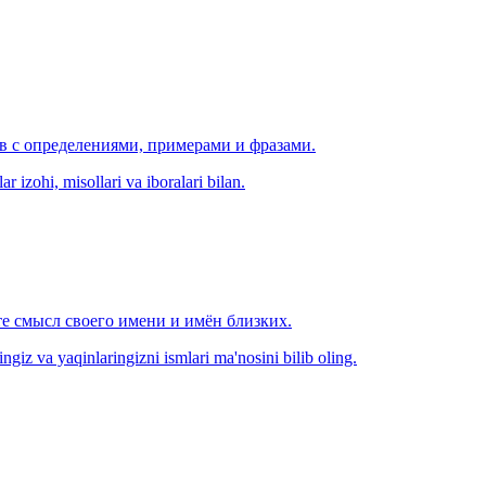
ов с определениями, примерами и фразами.
r izohi, misollari va iboralari bilan.
е смысл своего имени и имён близких.
zingiz va yaqinlaringizni ismlari ma'nosini bilib oling.