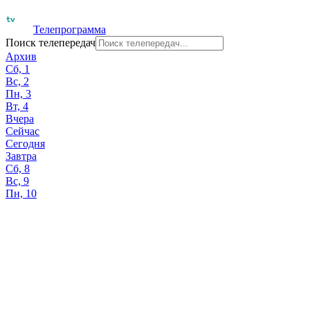
Телепрограмма
Поиск телепередач
Архив
Сб, 1
Вс, 2
Пн, 3
Вт, 4
Вчера
Сейчас
Сегодня
Завтра
Сб, 8
Вс, 9
Пн, 10