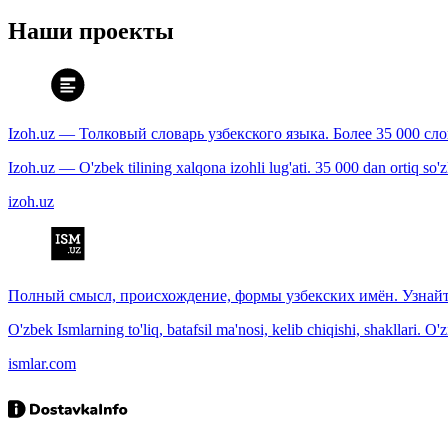
Наши проекты
Izoh.uz — Толковый словарь узбекского языка. Более 35 000 сл
Izoh.uz — O'zbek tilining xalqona izohli lug'ati. 35 000 dan ortiq so'zla
izoh.uz
Полный смысл, происхождение, формы узбекских имён. Узнайт
O'zbek Ismlarning to'liq, batafsil ma'nosi, kelib chiqishi, shakllari. O'
ismlar.com