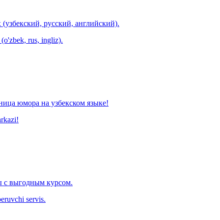
 (узбекский, русский, английский).
o'zbek, rus, ingliz).
ница юмора на узбекском языке!
arkazi!
 с выгодным курсом.
eruvchi servis.