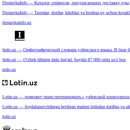
DostavkaInfo — Каталог сервисов, предлагающих доставку еды, 
DostavkaInfo — Taomlar, dorilar, kitoblar va boshqa uy uchun kerakli b
dostavkainfo.uz
Imlo.uz — Орфографический словарь узбекского языка. В базе б
Imlo.uz — O'zbek tilining imlo lug'ati. Saytda 87 000 ortiq so'z bor.
imlo.uz
Lotin.uz — поможет транслитерировать с узбекской кириллицы 
Lotin.uz — foydalanuvchilarga berilgan matnni lotindan kirillga va aksi
lotin.uz