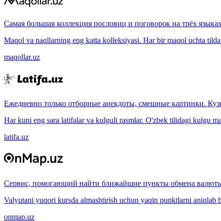
Самая большая коллекция пословиц и поговорок на трёх языках
Maqol va naqllarning eng katta kolleksiyasi. Har bir maqol uchta tilda (
maqollar.uz
Ежедневно только отборные анекдоты, смешные картинки. Куз
Har kuni eng sara latifalar va kulguli rasmlar. O'zbek tilidagi kulgu m
latifa.uz
Сервис, помогающий найти ближайшие пункты обмена валюты
Valyutani yuqori kursda almashtirish uchun yaqin punktlarni aniqlab b
onmap.uz