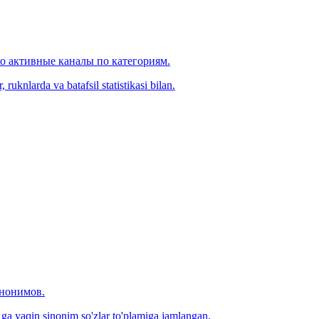
ко активные каналы по категориям.
ruknlarda va batafsil statistikasi bilan.
инонимов.
0 ga yaqin sinonim so'zlar to'plamiga jamlangan.