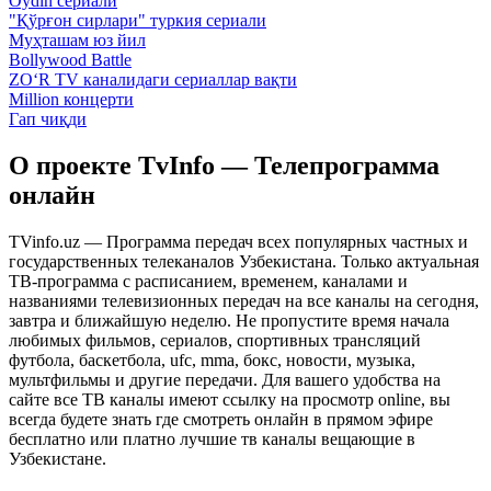
Oydin сериали
"Қўрғон сирлари" туркия сериали
Муҳташам юз йил
Bollywood Battle
ZO‘R TV каналидаги сериаллар вақти
Million концерти
Гап чиқди
О проекте TvInfo — Телепрограмма
онлайн
TVinfo.uz — Программа передач всех популярных частных и
государственных телеканалов Узбекистана. Только актуальная
ТВ-программа с расписанием, временем, каналами и
названиями телевизионных передач на все каналы на сегодня,
завтра и ближайшую неделю. Не пропустите время начала
любимых фильмов, сериалов, спортивных трансляций
футбола, баскетбола, ufc, mma, бокс, новости, музыка,
мультфильмы и другие передачи. Для вашего удобства на
сайте все ТВ каналы имеют ссылку на просмотр online, вы
всегда будете знать где смотреть онлайн в прямом эфире
бесплатно или платно лучшие тв каналы вещающие в
Узбекистане.