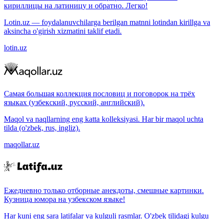
кириллицы на латиницу и обратно. Легко!
Lotin.uz — foydalanuvchilarga berilgan matnni lotindan kirillga va
aksincha o'girish xizmatini taklif etadi.
lotin.uz
Самая большая коллекция пословиц и поговорок на трёх
языках (узбекский, русский, английский).
Maqol va naqllarning eng katta kolleksiyasi. Har bir maqol uchta
tilda (o'zbek, rus, ingliz).
maqollar.uz
Ежедневно только отборные анекдоты, смешные картинки.
Кузница юмора на узбекском языке!
Har kuni eng sara latifalar va kulguli rasmlar. O'zbek tilidagi kulgu