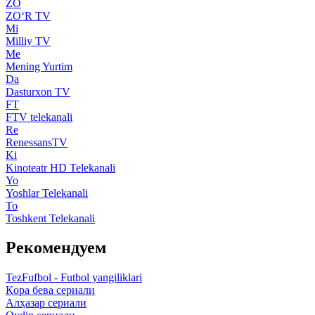
ZO
ZO‘R TV
Mi
Milliy TV
Me
Mening Yurtim
Da
Dasturxon TV
FT
FTV telekanali
Re
RenessansTV
Ki
Kinoteatr HD Telekanali
Yo
Yoshlar Telekanali
To
Toshkent Telekanali
Рекомендуем
TezFufbol - Futbol yangiliklari
Қора бева сериали
Алҳазар сериали