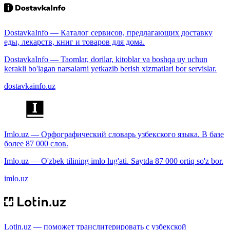
DostavkaInfo — Каталог сервисов, предлагающих доставку
еды, лекарств, книг и товаров для дома.
DostavkaInfo — Taomlar, dorilar, kitoblar va boshqa uy uchun
kerakli bo'lagan narsalarni yetkazib berish xizmatlari bor servislar.
dostavkainfo.uz
Imlo.uz — Орфографический словарь узбекского языка. В базе
более 87 000 слов.
Imlo.uz — O'zbek tilining imlo lug'ati. Saytda 87 000 ortiq so'z bor.
imlo.uz
Lotin.uz — поможет транслитерировать с узбекской