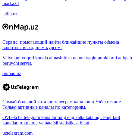
markazi!
latifa.uz
Сервис, помогающий найти ближайшие пункты обмена
валюты с выгодным курсом.
Valyutani yuqori kursda almashtirish uchun yaqin punktlarni aniqlab
beruvchi servis.
onmap.uz
Самый большой каталог телеграм каналов в Узбекистане.
Только активные каналы по категориям.
O'zbekcha telegram kanallarining eng katta katalogi. Faqt faol
kanallar, ruknlarda va batafsil statistikasi bilan.
uztelegram.com