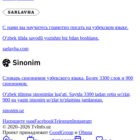
С нами вы научитесь грамотно писать на узбекском языке.
O'zbek tilida savodli yozishni biz bilan boshlang.
sarlavha.com
Словарь синонимов узбекского языка. Более 3300 слов и 900
синонимов.
O'zbek tilining sinonimlar lug'ati. Saytda 3300 tadan ortiq so'zlar,
900 ga yaqin sinonim so'zlar to'plamiga jamlangan.
sinonim.uz
Напишите нам
Facebook
Telegram
Instagram
© 2020–
2026
TvInfo.uz
Проект принадлежит
GoodGroup
и
Obuna