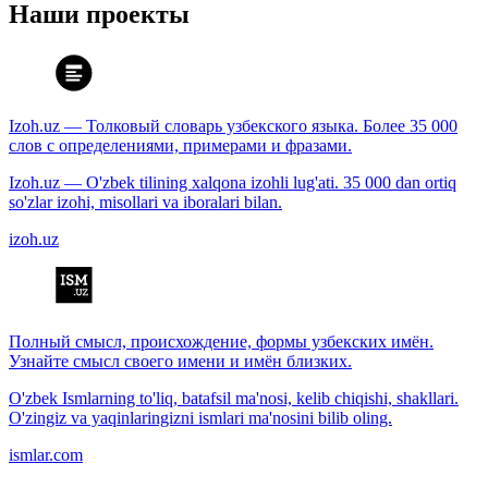
Наши проекты
Izoh.uz — Толковый словарь узбекского языка. Более 35 000
слов с определениями, примерами и фразами.
Izoh.uz — O'zbek tilining xalqona izohli lug'ati. 35 000 dan ortiq
so'zlar izohi, misollari va iboralari bilan.
izoh.uz
Полный смысл, происхождение, формы узбекских имён.
Узнайте смысл своего имени и имён близких.
O'zbek Ismlarning to'liq, batafsil ma'nosi, kelib chiqishi, shakllari.
O'zingiz va yaqinlaringizni ismlari ma'nosini bilib oling.
ismlar.com