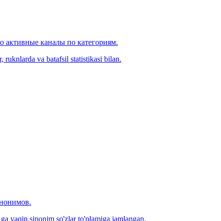
ко активные каналы по категориям.
ruknlarda va batafsil statistikasi bilan.
инонимов.
0 ga yaqin sinonim so'zlar to'plamiga jamlangan.