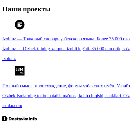
Наши проекты
Izoh.uz — Толковый словарь узбекского языка. Более 35 000 сл
Izoh.uz — O'zbek tilining xalqona izohli lug'ati. 35 000 dan ortiq so'zla
izoh.uz
Полный смысл, происхождение, формы узбекских имён. Узнайт
O'zbek Ismlarning to'liq, batafsil ma'nosi, kelib chiqishi, shakllari. O'
ismlar.com