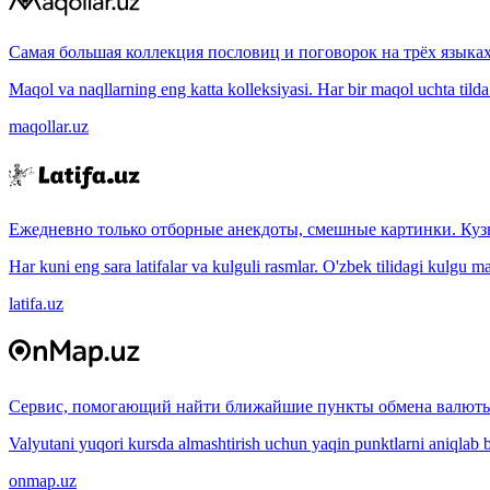
Самая большая коллекция пословиц и поговорок на трёх языках
Maqol va naqllarning eng katta kolleksiyasi. Har bir maqol uchta tilda (
maqollar.uz
Ежедневно только отборные анекдоты, смешные картинки. Куз
Har kuni eng sara latifalar va kulguli rasmlar. O'zbek tilidagi kulgu m
latifa.uz
Сервис, помогающий найти ближайшие пункты обмена валюты
Valyutani yuqori kursda almashtirish uchun yaqin punktlarni aniqlab b
onmap.uz