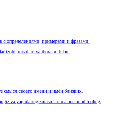
ов с определениями, примерами и фразами.
r izohi, misollari va iboralari bilan.
е смысл своего имени и имён близких.
zingiz va yaqinlaringizni ismlari ma'nosini bilib oling.