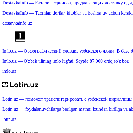
DostavkaInfo — Каталог сервисов, предлагающих доставку еды, 
DostavkaInfo — Taomlar, dorilar, kitoblar va boshqa uy uchun kerakli b
dostavkainfo.uz
Imlo.uz — Орфографический словарь узбекского языка. В базе б
Imlo.uz — O'zbek tilining imlo lug'ati. Saytda 87 000 ortiq so'z bor.
imlo.uz
Lotin.uz — поможет транслитерировать с узбекской кириллицы 
Lotin.uz — foydalanuvchilarga berilgan matnni lotindan kirillga va aksi
lotin.uz