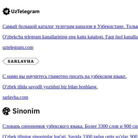
Самый большой каталог телеграм каналов в Узбекистане. Толь
O'zbekcha telegram kanallarining eng katta katalogi. Faqt faol kanallar, 
uztelegram.com
С нами вы научитесь грамотно писать на узбекском языке.
O'zbek tilida savodli yozishni biz bilan boshlang.
sarlavha.com
Словарь синонимов узбекского языка. Более 3300 слов и 900 с
O'zbek tilining sinonimlar lug'ati. Saytda 3300 tadan ortiq so'zlar, 90