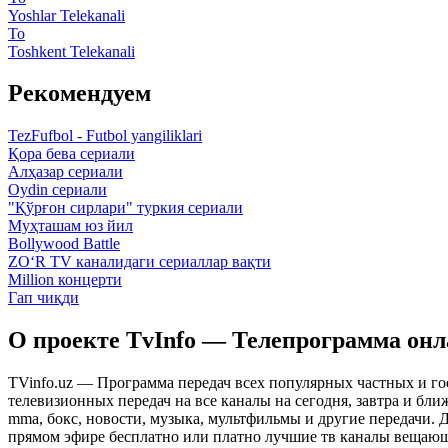
Yoshlar Telekanali
To
Toshkent Telekanali
Рекомендуем
TezFufbol - Futbol yangiliklari
Қора бева сериали
Алҳазар сериали
Oydin сериали
"Қўрғон сирлари" туркия сериали
Муҳташам юз йил
Bollywood Battle
ZO‘R TV каналидаги сериаллар вақти
Million концерти
Гап чиқди
О проекте TvInfo — Телепрограмма он
TVinfo.uz — Программа передач всех популярных частных и го
телевизионных передач на все каналы на сегодня, завтра и бл
mma, бокс, новости, музыка, мультфильмы и другие передачи. Дл
прямом эфире бесплатно или платно лучшие тв каналы вещающ