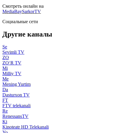
Смотреть онлайн на
MediaBay
SarkorTV
Социальные сети
Другие каналы
Se
Sevimli TV
ZO
ZO‘R TV
Mi
Milliy TV
Me
Mening Yurtim
Da
Dasturxon TV
FT
FTV telekanali
Re
RenessansTV
Ki
Kinoteatr HD Telekanali
Yo