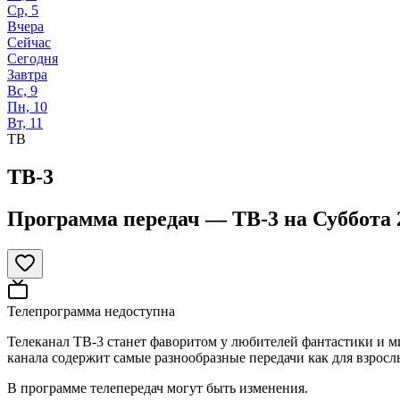
Ср, 5
Вчера
Сейчас
Сегодня
Завтра
Вс, 9
Пн, 10
Вт, 11
ТВ
ТВ-3
Программа передач —
ТВ-3
на
Суббота 
Телепрограмма недоступна
Телеканал ТВ-3 станет фаворитом у любителей фантастики и 
канала содержит самые разнообразные передачи как для взрослы
В программе телепередач могут быть изменения.