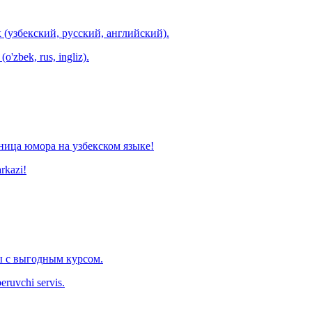
 (узбекский, русский, английский).
o'zbek, rus, ingliz).
ница юмора на узбекском языке!
arkazi!
 с выгодным курсом.
eruvchi servis.