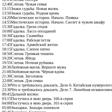
12:40
Слепая. Чужая семья
13:15
Знаки судьбы. Новая жизнь
13:50
Знаки судьбы. Родная кровь
14:20
Мистические истории. Начало. Пиявка
14:55
Мистические истории. Начало. Скелет в чужом шкафу
15:30
Гадалка. Грехи отцов
16:00
Гадалка. Лассо опозданий
16:30
Гадалка. Скамейка
17:00
Гадалка. Рабская петля
17:45
Гадалка. Армейский жетон
18:15
Гадалка. Слепое пятно
18:50
Слепая. Громкая тишина
19:20
Слепая. Ябеда
19:55
Слепая. Ночная рубашка
20:30
Любовная магия. Верните мужа
21:00
Любовная магия. Чёрная вдова
21:30
Слепая. Заголовок
22:00
Слепая. Для семьи
22:30
Что и требовалось доказать. Дело 6. Китайская нумеролог
23:30
Что и требовалось доказать. Дело 7. Линейная независимо
00:45
Дальний космос
03:15
Постучись в мою дверь. 160-я серия
04:00
Постучись в мою дверь. 161-я серия
05:00
Знахарки. Знахарь поневоле