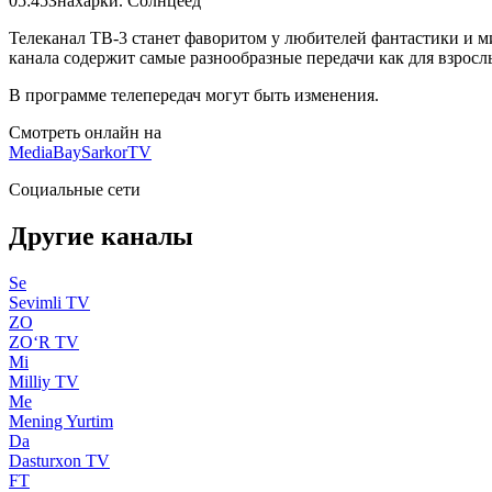
05:45
Знахарки. Солнцеед
Телеканал ТВ-3 станет фаворитом у любителей фантастики и 
канала содержит самые разнообразные передачи как для взрослы
В программе телепередач могут быть изменения.
Смотреть онлайн на
MediaBay
SarkorTV
Социальные сети
Другие каналы
Se
Sevimli TV
ZO
ZO‘R TV
Mi
Milliy TV
Me
Mening Yurtim
Da
Dasturxon TV
FT