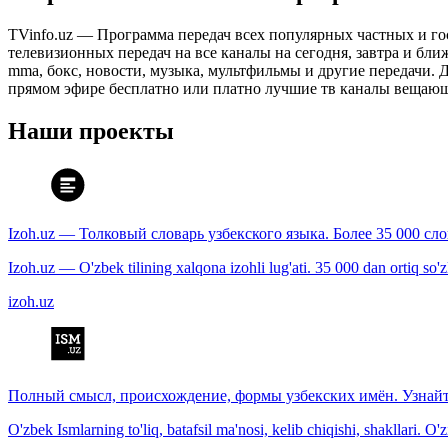
TVinfo.uz — Программа передач всех популярных частных и го
телевизионных передач на все каналы на сегодня, завтра и бл
mma, бокс, новости, музыка, мультфильмы и другие передачи. Дл
прямом эфире бесплатно или платно лучшие тв каналы вещающ
Наши проекты
Izoh.uz — Толковый словарь узбекского языка. Более 35 000 сл
Izoh.uz — O'zbek tilining xalqona izohli lug'ati. 35 000 dan ortiq so'zla
izoh.uz
Полный смысл, происхождение, формы узбекских имён. Узнайт
O'zbek Ismlarning to'liq, batafsil ma'nosi, kelib chiqishi, shakllari. O'