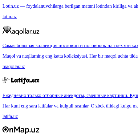
Lotin.uz — foydalanuvchilarga berilgan matnni lotindan kirillga va aksi
lotin.uz
Самая большая коллекция пословиц и поговорок на трёх языках
Maqol va naqllarning eng katta kolleksiyasi. Har bir maqol uchta tilda (
maqollar.uz
Ежедневно только отборные анекдоты, смешные картинки. Куз
Har kuni eng sara latifalar va kulguli rasmlar. O'zbek tilidagi kulgu m
latifa.uz