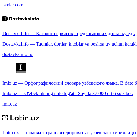
ismlar.com
DostavkaInfo — Каталог сервисов, предлагающих доставку еды, 
DostavkaInfo — Taomlar, dorilar, kitoblar va boshqa uy uchun kerakli b
dostavkainfo.uz
Imlo.uz — Орфографический словарь узбекского языка. В базе б
Imlo.uz — O'zbek tilining imlo lug'ati. Saytda 87 000 ortiq so'z bor.
imlo.uz
Lotin.uz — поможет транслитерировать с узбекской кириллицы 