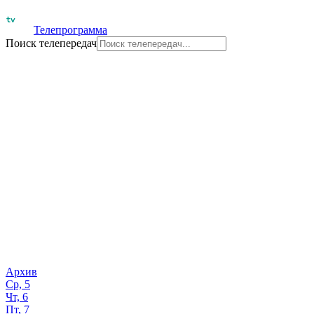
Телепрограмма
Поиск телепередач
Архив
Ср, 5
Чт, 6
Пт, 7