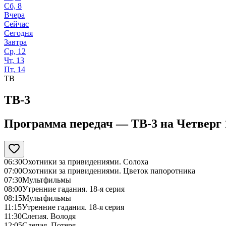
Сб, 8
Вчера
Сейчас
Сегодня
Завтра
Ср, 12
Чт, 13
Пт, 14
ТВ
ТВ-3
Программа передач —
ТВ-3
на
Четверг 
06:30
Охотники за привидениями. Солоха
07:00
Охотники за привидениями. Цветок папоротника
07:30
Мультфильмы
08:00
Утренние гадания. 18-я серия
08:15
Мультфильмы
11:15
Утренние гадания. 18-я серия
11:30
Слепая. Володя
12:05
Слепая. Потеря