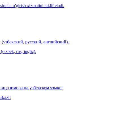
ncha o'girish xizmatini taklif etadi.
 (узбекский, русский, английский).
o'zbek, rus, ingliz).
ница юмора на узбекском языке!
arkazi!