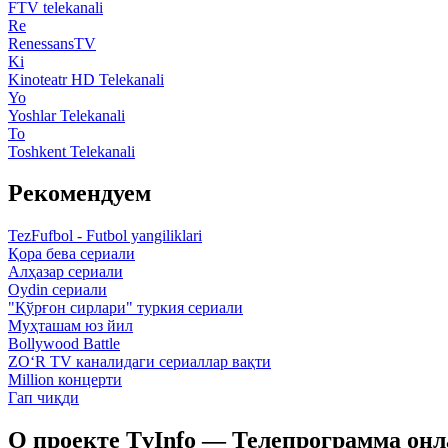
FTV telekanali
Re
RenessansTV
Ki
Kinoteatr HD Telekanali
Yo
Yoshlar Telekanali
To
Toshkent Telekanali
Рекомендуем
TezFufbol - Futbol yangiliklari
Қора бева сериали
Алҳазар сериали
Oydin сериали
"Қўрғон сирлари" туркия сериали
Муҳташам юз йил
Bollywood Battle
ZO‘R TV каналидаги сериаллар вақти
Million концерти
Гап чиқди
О проекте TvInfo — Телепрограмма он