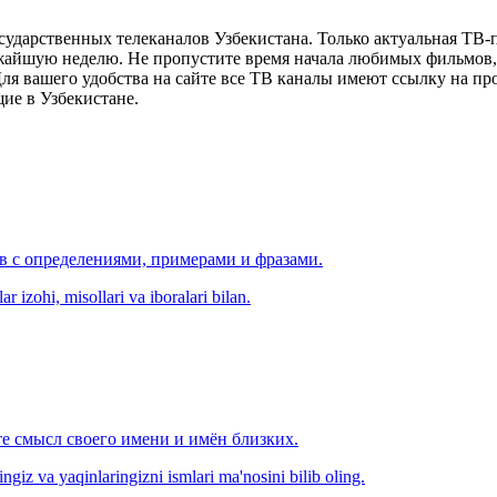
сударственных телеканалов Узбекистана. Только актуальная ТВ-
ижайшую неделю. Не пропустите время начала любимых фильмов, 
я вашего удобства на сайте все ТВ каналы имеют ссылку на просм
ие в Узбекистане.
ов с определениями, примерами и фразами.
r izohi, misollari va iboralari bilan.
е смысл своего имени и имён близких.
zingiz va yaqinlaringizni ismlari ma'nosini bilib oling.