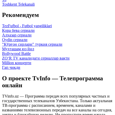
Toshkent Telekanali
Рекомендуем
TezFufbol - Futbol yangiliklari
Қора бева сериали
Алҳазар сериали
Oydin сериали
"Қўрғон сирлари" туркия сериали
Муҳташам юз йил
Bollywood Battle
ZO‘R TV каналидаги сериаллар вақти
Million концерти
Гап чиқди
О проекте TvInfo — Телепрограмма
онлайн
TVinfo.uz — Программа передач всех популярных частных и
государственных телеканалов Узбекистана. Только актуальная
ТВ-программа с расписанием, временем, каналами и
названиями телевизионных передач на все каналы на сегодня,
завтра и ближайшую неделю. Не пропустите время начала