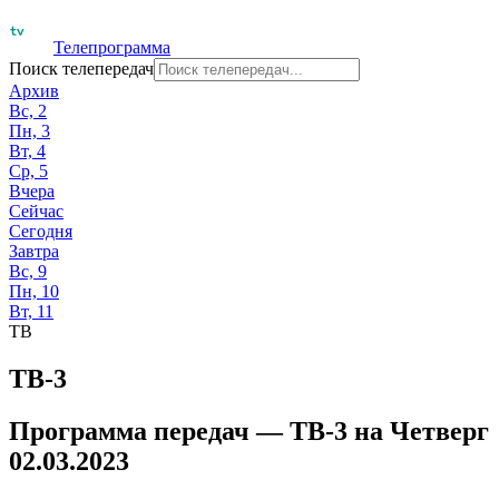
Телепрограмма
Поиск телепередач
Архив
Вс, 2
Пн, 3
Вт, 4
Ср, 5
Вчера
Сейчас
Сегодня
Завтра
Вс, 9
Пн, 10
Вт, 11
ТВ
ТВ-3
Программа передач —
ТВ-3
на
Четверг
02.03.2023