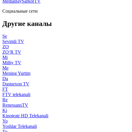
MediaBay
SarkorTV
Социальные сети
Другие каналы
Se
Sevimli TV
ZO
ZO‘R TV
Mi
Milliy TV
Me
Mening Yurtim
Da
Dasturxon TV
FT
FTV telekanali
Re
RenessansTV
Ki
Kinoteatr HD Telekanali
Yo
Yoshlar Telekanali
To