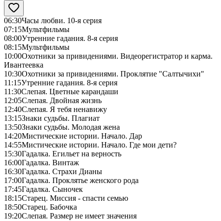
06:30
Часы любви. 10-я серия
07:15
Мультфильмы
08:00
Утренние гадания. 8-я серия
08:15
Мультфильмы
10:00
Охотники за привидениями. Видеорегистратор и карма.
Ивантеевка
10:30
Охотники за привидениями. Проклятие "Салтычихи"
11:15
Утренние гадания. 8-я серия
11:30
Слепая. Цветные карандаши
12:05
Слепая. Двойная жизнь
12:40
Слепая. Я тебя ненавижу
13:15
Знаки судьбы. Плагиат
13:50
Знаки судьбы. Молодая жена
14:20
Мистические истории. Начало. Дар
14:55
Мистические истории. Начало. Где мои дети?
15:30
Гадалка. Егильет на верность
16:00
Гадалка. Винтаж
16:30
Гадалка. Страхи Дианы
17:00
Гадалка. Проклятье женского рода
17:45
Гадалка. Сыночек
18:15
Старец. Миссия - спасти семью
18:50
Старец. Бабочка
19:20
Слепая. Размер не имеет значения