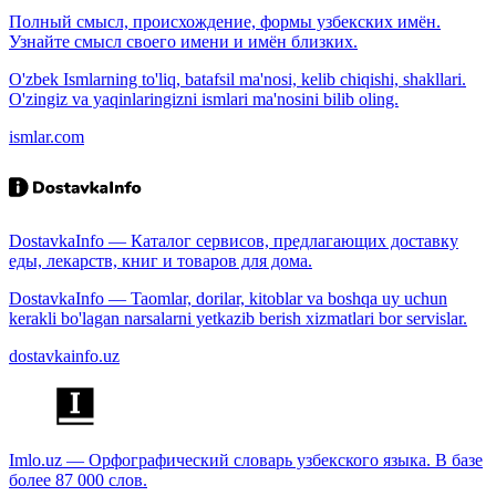
Полный смысл, происхождение, формы узбекских имён.
Узнайте смысл своего имени и имён близких.
O'zbek Ismlarning to'liq, batafsil ma'nosi, kelib chiqishi, shakllari.
O'zingiz va yaqinlaringizni ismlari ma'nosini bilib oling.
ismlar.com
DostavkaInfo — Каталог сервисов, предлагающих доставку
еды, лекарств, книг и товаров для дома.
DostavkaInfo — Taomlar, dorilar, kitoblar va boshqa uy uchun
kerakli bo'lagan narsalarni yetkazib berish xizmatlari bor servislar.
dostavkainfo.uz
Imlo.uz — Орфографический словарь узбекского языка. В базе
более 87 000 слов.