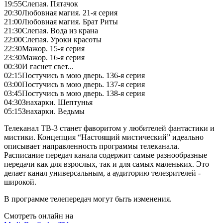
19:55
Слепая. Пятачок
20:30
Любовная магия. 21-я серия
21:00
Любовная магия. Брат Риты
21:30
Слепая. Вода из крана
22:00
Слепая. Уроки красоты
22:30
Мажор. 15-я серия
23:30
Мажор. 16-я серия
00:30
И гаснет свет...
02:15
Постучись в мою дверь. 136-я серия
03:00
Постучись в мою дверь. 137-я серия
03:45
Постучись в мою дверь. 138-я серия
04:30
Знахарки. Шептунья
05:15
Знахарки. Ведьмы
Телеканал ТВ-3 станет фаворитом у любителей фантастики и
мистики. Концепция “Настоящий мистический” идеально
описывает направленность программы телеканала.
Расписание передач канала содержит самые разнообразные
передачи как для взрослых, так и для самых маленьких. Это
делает канал универсальным, а аудиторию телезрителей -
широкой.
В программе телепередач могут быть изменения.
Смотреть онлайн на