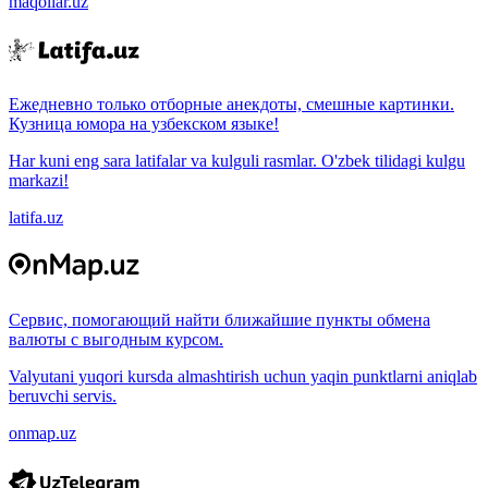
maqollar.uz
Ежедневно только отборные анекдоты, смешные картинки.
Кузница юмора на узбекском языке!
Har kuni eng sara latifalar va kulguli rasmlar. O'zbek tilidagi kulgu
markazi!
latifa.uz
Сервис, помогающий найти ближайшие пункты обмена
валюты с выгодным курсом.
Valyutani yuqori kursda almashtirish uchun yaqin punktlarni aniqlab
beruvchi servis.
onmap.uz