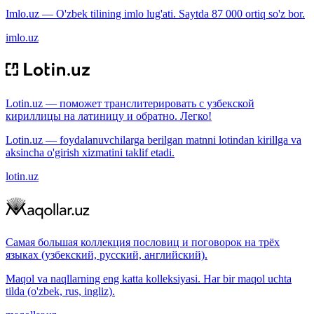
Imlo.uz — O'zbek tilining imlo lug'ati. Saytda 87 000 ortiq so'z bor.
imlo.uz
Lotin.uz — поможет транслитерировать с узбекской
кириллицы на латиницу и обратно. Легко!
Lotin.uz — foydalanuvchilarga berilgan matnni lotindan kirillga va
aksincha o'girish xizmatini taklif etadi.
lotin.uz
Самая большая коллекция пословиц и поговорок на трёх
языках (узбекский, русский, английский).
Maqol va naqllarning eng katta kolleksiyasi. Har bir maqol uchta
tilda (o'zbek, rus, ingliz).