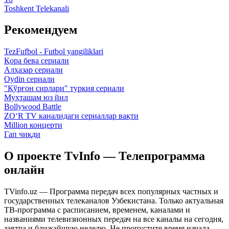
Toshkent Telekanali
Рекомендуем
TezFufbol - Futbol yangiliklari
Қора бева сериали
Алҳазар сериали
Oydin сериали
"Қўрғон сирлари" туркия сериали
Муҳташам юз йил
Bollywood Battle
ZO‘R TV каналидаги сериаллар вақти
Million концерти
Гап чиқди
О проекте TvInfo — Телепрограмма
онлайн
TVinfo.uz — Программа передач всех популярных частных и
государственных телеканалов Узбекистана. Только актуальная
ТВ-программа с расписанием, временем, каналами и
названиями телевизионных передач на все каналы на сегодня,
завтра и ближайшую неделю. Не пропустите время начала