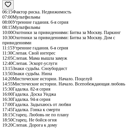
06:15
Фактор риска. Недвижимость
07:00
Мультфильмы
08:00
Утренние гадания. 6-я серия
08:15
Мультфильмы
10:00
Охотники за привидениями: Битва за Москву. Паркинг
10:30
Охотники за привидениями: Битва за Москву. Дом с
привидениями
11:15
Утренние гадания. 6-я серия
11:30
Слепая. Свой интерес
12:05
Слепая. Мама вышла замуж
12:40
Слепая. Эскорт-услуги
13:15
Знаки судьбы. Сноубордист
13:50
Знаки судьбы. Нина
14:20
Мистические истории. Начало. Поцелуй
14:55
Мистические истории. Начало. Всепобеждающая любовь
15:30
Гадалка. 82-я серия
16:00
Гадалка. Доска Уиджа
16:30
Гадалка. 94-я серия
17:00
Гадалка. Задыхаюсь от любви
17:45
Гадалка. Гонка к смерти
18:15
Старец. Любовь не по плану
18:50
Старец. Не бойся огня
19:20
Слепая. Дорога к дому