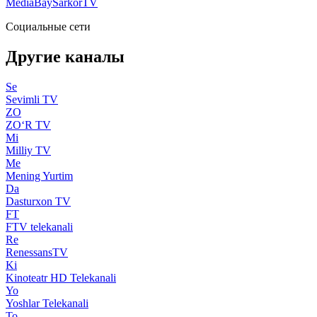
MediaBay
SarkorTV
Социальные сети
Другие каналы
Se
Sevimli TV
ZO
ZO‘R TV
Mi
Milliy TV
Me
Mening Yurtim
Da
Dasturxon TV
FT
FTV telekanali
Re
RenessansTV
Ki
Kinoteatr HD Telekanali
Yo
Yoshlar Telekanali
To