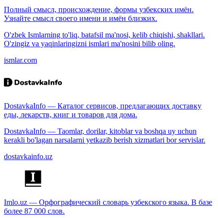
Полный смысл, происхождение, формы узбекских имён.
Узнайте смысл своего имени и имён близких.
O'zbek Ismlarning to'liq, batafsil ma'nosi, kelib chiqishi, shakllari.
O'zingiz va yaqinlaringizni ismlari ma'nosini bilib oling.
ismlar.com
DostavkaInfo — Каталог сервисов, предлагающих доставку
еды, лекарств, книг и товаров для дома.
DostavkaInfo — Taomlar, dorilar, kitoblar va boshqa uy uchun
kerakli bo'lagan narsalarni yetkazib berish xizmatlari bor servislar.
dostavkainfo.uz
Imlo.uz — Орфографический словарь узбекского языка. В базе
более 87 000 слов.