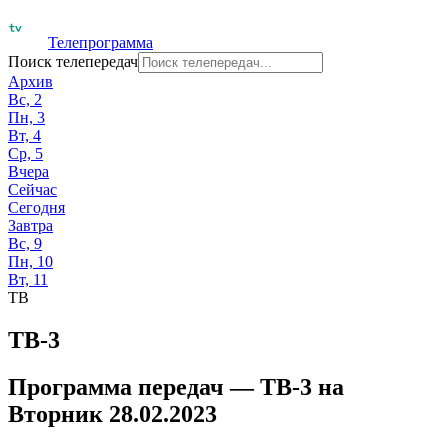
Телепрограмма
Поиск телепередач
Архив
Вс, 2
Пн, 3
Вт, 4
Ср, 5
Вчера
Сейчас
Сегодня
Завтра
Вс, 9
Пн, 10
Вт, 11
ТВ
ТВ-3
Программа передач —
ТВ-3
на
Вторник 28.02.2023