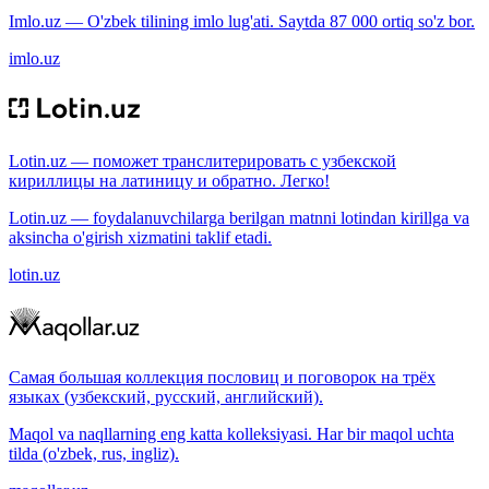
Imlo.uz — O'zbek tilining imlo lug'ati. Saytda 87 000 ortiq so'z bor.
imlo.uz
Lotin.uz — поможет транслитерировать с узбекской
кириллицы на латиницу и обратно. Легко!
Lotin.uz — foydalanuvchilarga berilgan matnni lotindan kirillga va
aksincha o'girish xizmatini taklif etadi.
lotin.uz
Самая большая коллекция пословиц и поговорок на трёх
языках (узбекский, русский, английский).
Maqol va naqllarning eng katta kolleksiyasi. Har bir maqol uchta
tilda (o'zbek, rus, ingliz).