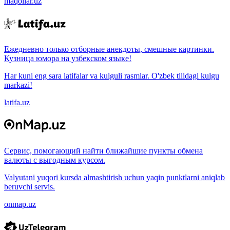
maqollar.uz
Ежедневно только отборные анекдоты, смешные картинки.
Кузница юмора на узбекском языке!
Har kuni eng sara latifalar va kulguli rasmlar. O'zbek tilidagi kulgu
markazi!
latifa.uz
Сервис, помогающий найти ближайшие пункты обмена
валюты с выгодным курсом.
Valyutani yuqori kursda almashtirish uchun yaqin punktlarni aniqlab
beruvchi servis.
onmap.uz