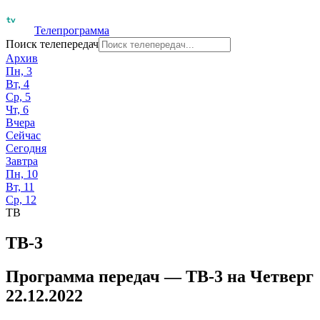
Телепрограмма
Поиск телепередач
Архив
Пн, 3
Вт, 4
Ср, 5
Чт, 6
Вчера
Сейчас
Сегодня
Завтра
Пн, 10
Вт, 11
Ср, 12
ТВ
ТВ-3
Программа передач —
ТВ-3
на
Четверг
22.12.2022