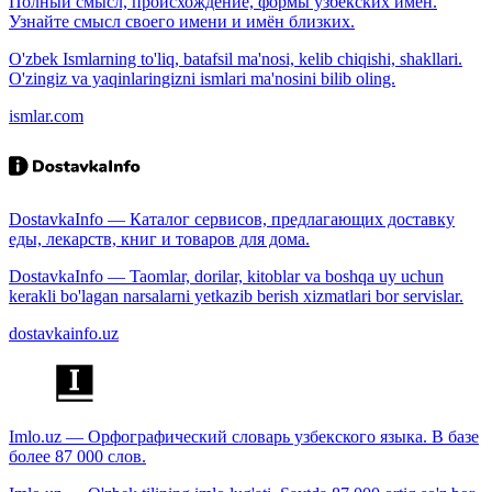
Полный смысл, происхождение, формы узбекских имён.
Узнайте смысл своего имени и имён близких.
O'zbek Ismlarning to'liq, batafsil ma'nosi, kelib chiqishi, shakllari.
O'zingiz va yaqinlaringizni ismlari ma'nosini bilib oling.
ismlar.com
DostavkaInfo — Каталог сервисов, предлагающих доставку
еды, лекарств, книг и товаров для дома.
DostavkaInfo — Taomlar, dorilar, kitoblar va boshqa uy uchun
kerakli bo'lagan narsalarni yetkazib berish xizmatlari bor servislar.
dostavkainfo.uz
Imlo.uz — Орфографический словарь узбекского языка. В базе
более 87 000 слов.