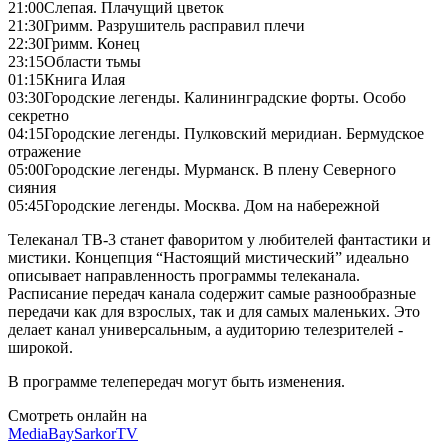
21:00
Слепая. Плачущий цветок
21:30
Гримм. Разрушитель расправил плечи
22:30
Гримм. Конец
23:15
Области тьмы
01:15
Книга Илая
03:30
Городские легенды. Калининградские форты. Особо
секретно
04:15
Городские легенды. Пулковский меридиан. Бермудское
отражение
05:00
Городские легенды. Мурманск. В плену Северного
сияния
05:45
Городские легенды. Москва. Дом на набережной
Телеканал ТВ-3 станет фаворитом у любителей фантастики и
мистики. Концепция “Настоящий мистический” идеально
описывает направленность программы телеканала.
Расписание передач канала содержит самые разнообразные
передачи как для взрослых, так и для самых маленьких. Это
делает канал универсальным, а аудиторию телезрителей -
широкой.
В программе телепередач могут быть изменения.
Смотреть онлайн на
MediaBay
SarkorTV