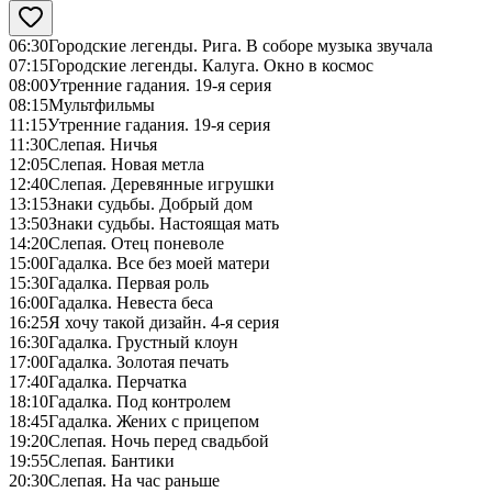
06:30
Городские легенды. Рига. В соборе музыка звучала
07:15
Городские легенды. Калуга. Окно в космос
08:00
Утренние гадания. 19-я серия
08:15
Мультфильмы
11:15
Утренние гадания. 19-я серия
11:30
Слепая. Ничья
12:05
Слепая. Новая метла
12:40
Слепая. Деревянные игрушки
13:15
Знаки судьбы. Добрый дом
13:50
Знаки судьбы. Настоящая мать
14:20
Слепая. Отец поневоле
15:00
Гадалка. Все без моей матери
15:30
Гадалка. Первая роль
16:00
Гадалка. Невеста беса
16:25
Я хочу такой дизайн. 4-я серия
16:30
Гадалка. Грустный клоун
17:00
Гадалка. Золотая печать
17:40
Гадалка. Перчатка
18:10
Гадалка. Под контролем
18:45
Гадалка. Жених с прицепом
19:20
Слепая. Ночь перед свадьбой
19:55
Слепая. Бантики
20:30
Слепая. На час раньше