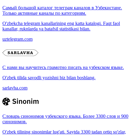
Самый большой каталог телеграм каналов в Узбекистане.
Только активные каналы по категориям.
O'zbekcha telegram kanallarining eng katta katalogi. Faqt faol
kanallar, ruknlarda va batafsil statistikasi bilan.
uztelegram.com
С нами вы научитесь грамотно писать на узбекском языке.
O'zbek tilida savodli yozishni biz bilan boshlang.
sarlavha.com
Словарь синонимов узбекского языка. Более 3300 слов и 900
синонимов.
O'zbek tilining sinonimlar lug'ati. Saytda 3300 tadan ortiq so'zlar,