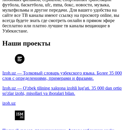
футбола, баскетбола, ufc, mma, бокс, новости, музыка,
мультфильмы и другие передачи. Для вашего удобства на
сайте все ТВ каналы имеют ссылку на просмотр online, вы
всегда будете знать где смотреть онлайн в прямом эфире
бесплатно или платно лучшие тв каналы вещающие в
Узбекистане.
Наши проекты
Izoh.uz — Толковый словарь узбекского языка. Более 35 000
слов с определениями, примерами и фразами.
Izoh.uz — O'zbek tilining xalqona izohli lug'ati. 35 000 dan ortiq
so'zlar izohi, misollari va iboralari bilan.
izoh.uz