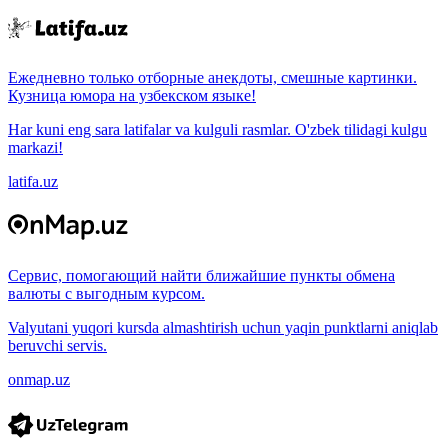
Ежедневно только отборные анекдоты, смешные картинки.
Кузница юмора на узбекском языке!
Har kuni eng sara latifalar va kulguli rasmlar. O'zbek tilidagi kulgu
markazi!
latifa.uz
Сервис, помогающий найти ближайшие пункты обмена
валюты с выгодным курсом.
Valyutani yuqori kursda almashtirish uchun yaqin punktlarni aniqlab
beruvchi servis.
onmap.uz