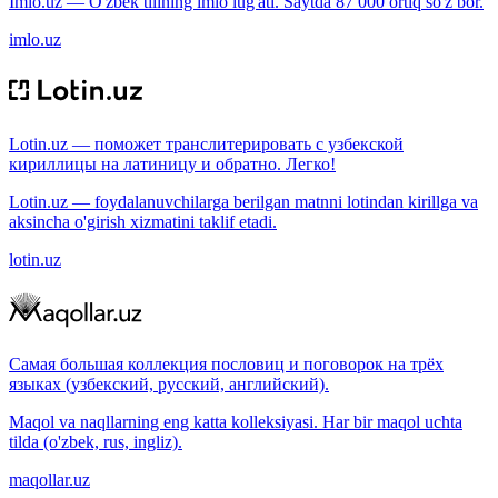
Imlo.uz — O'zbek tilining imlo lug'ati. Saytda 87 000 ortiq so'z bor.
imlo.uz
Lotin.uz — поможет транслитерировать с узбекской
кириллицы на латиницу и обратно. Легко!
Lotin.uz — foydalanuvchilarga berilgan matnni lotindan kirillga va
aksincha o'girish xizmatini taklif etadi.
lotin.uz
Самая большая коллекция пословиц и поговорок на трёх
языках (узбекский, русский, английский).
Maqol va naqllarning eng katta kolleksiyasi. Har bir maqol uchta
tilda (o'zbek, rus, ingliz).
maqollar.uz