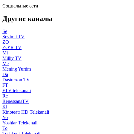
Социальные сети
Другие каналы
Se
Sevimli TV
ZO
ZO‘R TV
Mi
Milliy TV
Me
Mening Yurtim
Da
Dasturxon TV
FT
FTV telekanali
Re
RenessansTV
Ki
Kinoteatr HD Telekanali
Yo
Yoshlar Telekanali
To
Toshkent Telekanali