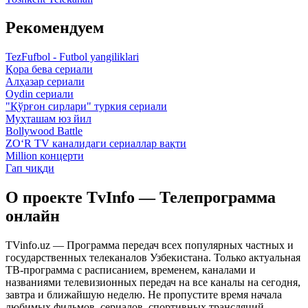
Рекомендуем
TezFufbol - Futbol yangiliklari
Қора бева сериали
Алҳазар сериали
Oydin сериали
"Қўрғон сирлари" туркия сериали
Муҳташам юз йил
Bollywood Battle
ZO‘R TV каналидаги сериаллар вақти
Million концерти
Гап чиқди
О проекте TvInfo — Телепрограмма
онлайн
TVinfo.uz — Программа передач всех популярных частных и
государственных телеканалов Узбекистана. Только актуальная
ТВ-программа с расписанием, временем, каналами и
названиями телевизионных передач на все каналы на сегодня,
завтра и ближайшую неделю. Не пропустите время начала
любимых фильмов, сериалов, спортивных трансляций