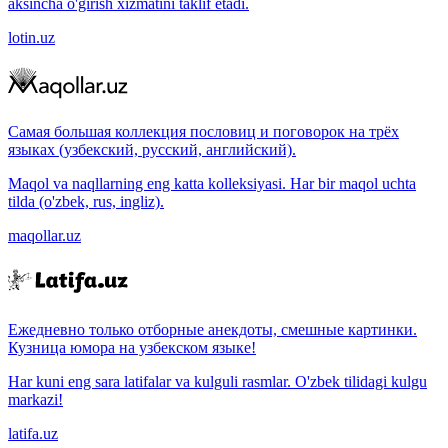
aksincha o'girish xizmatini taklif etadi.
lotin.uz
Самая большая коллекция пословиц и поговорок на трёх
языках (узбекский, русский, английский).
Maqol va naqllarning eng katta kolleksiyasi. Har bir maqol uchta
tilda (o'zbek, rus, ingliz).
maqollar.uz
Ежедневно только отборные анекдоты, смешные картинки.
Кузница юмора на узбекском языке!
Har kuni eng sara latifalar va kulguli rasmlar. O'zbek tilidagi kulgu
markazi!
latifa.uz