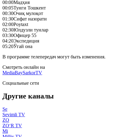
00:00
Мадҳия
00:05
Тунги Тошкент
00:30
Очиқ мулоқот
01:30
Сифат назорати
02:00
Poytaxt
02:30
Юлдузли тунлар
03:30
Офицер 55
04:20
Экспедиция
05:20
Ўгай она
В программе телепередач могут быть изменения.
Смотреть онлайн на
MediaBay
SarkorTV
Социальные сети
Другие каналы
Se
Sevimli TV
ZO
ZO‘R TV
Mi
Milliy TV