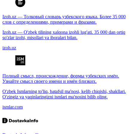
Izoh.uz — Толковый словарь узбекского языка. Более 35 000
слов с определениями, примерами и фразами.
Izoh.uz — O'zbek tilining xalqona izohli lug'ati. 35 000 dan ortiq
so'zlar izohi, misollari va iboralari bilan.
izoh.uz
Полный смысл, происхождение, формы узбекских имён.
Узнайте смысл своего имени и имён близких.
O'zbek Ismlarning to'liq, batafsil ma'nosi, kelib chiqishi, shakllari.
O'zingiz va yaqinlaringizni ismlari ma'nosini bilib oling.
ismlar.com