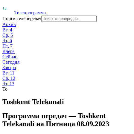
Телепрограмма
Поиск телепередач
Архив
Вт, 4
Ср, 5
Чт, 6
Пт, 7
Вчера
Сейчас
Сегодня
Завтра
Вт, 11
Ср, 12
Чт, 13
To
Toshkent Telekanali
Программа передач —
Toshkent
Telekanali
на
Пятница 08.09.2023