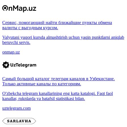
Сервис, помогающий найти ближайшие пункты обмена
валюты с выгодным курсом.
Valyutani yuqori kursda almashtirish uchun yaqin punktlarni aniqlab
beruvchi servis.
onmap.uz
Самый большой каталог телеграм каналов в Узбекистане.
Только активные каналы по категориям.
O'zbekcha telegram kanallarining eng katta katalogi. Faqt faol
kanallar, ruknlarda va batafsil statistikasi bilan.
uztelegram.com