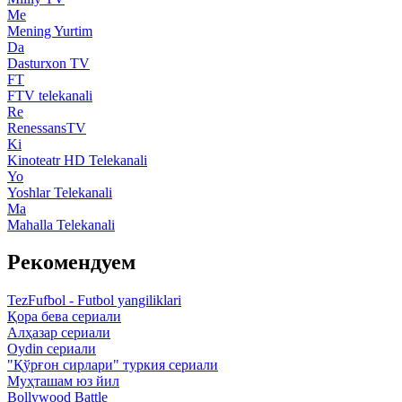
Me
Mening Yurtim
Da
Dasturxon TV
FT
FTV telekanali
Re
RenessansTV
Ki
Kinoteatr HD Telekanali
Yo
Yoshlar Telekanali
Ma
Mahalla Telekanali
Рекомендуем
TezFufbol - Futbol yangiliklari
Қора бева сериали
Алҳазар сериали
Oydin сериали
"Қўрғон сирлари" туркия сериали
Муҳташам юз йил
Bollywood Battle