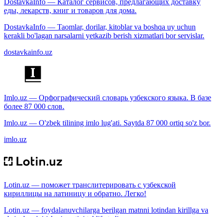
DostavkaInfo — Каталог сервисов, предлагающих доставку
еды, лекарств, книг и товаров для дома.
DostavkaInfo — Taomlar, dorilar, kitoblar va boshqa uy uchun
kerakli bo'lagan narsalarni yetkazib berish xizmatlari bor servislar.
dostavkainfo.uz
Imlo.uz — Орфографический словарь узбекского языка. В базе
более 87 000 слов.
Imlo.uz — O'zbek tilining imlo lug'ati. Saytda 87 000 ortiq so'z bor.
imlo.uz
Lotin.uz — поможет транслитерировать с узбекской
кириллицы на латиницу и обратно. Легко!
Lotin.uz — foydalanuvchilarga berilgan matnni lotindan kirillga va