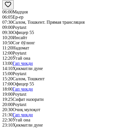
06:00
Мадҳия
06:05
Ер-ер
07:30
Салом, Тошкент. Прямая трансляция
09:00
Poytaxt
09:30
Офицер 55
10:20
Инсайт
10:50
Соғ бўлинг
11:20
Надомат
12:00
Poytaxt
12:20
Ўгай она
13:00
Гап чиқди
14:10
Ҳикматли дуне
15:00
Poytaxt
15:20
Cалом, Тошкент
17:00
Офицер 55
18:00
Гап чиқди
19:00
Poytaxt
19:25
Сифат назорати
20:00
Poytaxt
20:30
Очиқ мулоқот
21:30
Гап чиқди
22:30
Ўгай она
23:10
Ҳикматли дуне