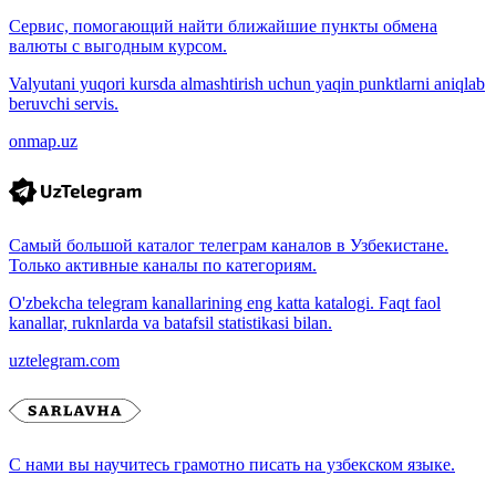
Сервис, помогающий найти ближайшие пункты обмена
валюты с выгодным курсом.
Valyutani yuqori kursda almashtirish uchun yaqin punktlarni aniqlab
beruvchi servis.
onmap.uz
Самый большой каталог телеграм каналов в Узбекистане.
Только активные каналы по категориям.
O'zbekcha telegram kanallarining eng katta katalogi. Faqt faol
kanallar, ruknlarda va batafsil statistikasi bilan.
uztelegram.com
С нами вы научитесь грамотно писать на узбекском языке.