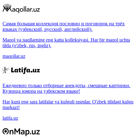
Самая большая коллекция пословиц и поговорок на трёх
языках (узбекский, русский, английский).
Maqol va naqllarning eng katta kolleksiyasi. Har bir maqol uchta
tilda (o'zbek, rus, ingliz).
maqollar.uz
Ежедневно только отборные анекдоты, смешные картинки.
Кузница юмора на узбекском языке!
Har kuni eng sara latifalar va kulguli rasmlar. O'zbek tilidagi kulgu
markazi!
latifa.uz