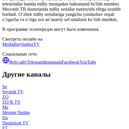
teleseriallar hamda milliy musiqadan bahramand bo'lish mumkin.
Миллий ТВ dasturlarida milliy seriallar namoyishi efirga uzatilib
boriladi. O’zbek milliy seriallariga yangicha yondashuv orqali
o’zgacha va o’ziga xos an’anaviy urf-odatlarni ko’rish mumkin.
В программе телепередач могут быть изменения.
Смотреть онлайн на
MediaBay
SarkorTV
Социальные сети
Веб-сайт
Telegram
Instagram
Facebook
YouTube
Другие каналы
Se
Sevimli TV
ZO
ZO‘R TV
Me
Mening Yurtim
Da
Dasturxon TV
FT