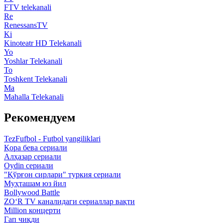
FTV telekanali
Re
RenessansTV
Ki
Kinoteatr HD Telekanali
Yo
Yoshlar Telekanali
To
Toshkent Telekanali
Ma
Mahalla Telekanali
Рекомендуем
TezFufbol - Futbol yangiliklari
Қора бева сериали
Алҳазар сериали
Oydin сериали
"Қўрғон сирлари" туркия сериали
Муҳташам юз йил
Bollywood Battle
ZO‘R TV каналидаги сериаллар вақти
Million концерти
Гап чиқди