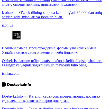
слов с определениями, примерами и фразами.
Izoh.uz — O'zbek tilining xalqona izohli lug'ati. 35 000 dan ortiq
so'zlar izohi, misollari va iboralari bilan.
izoh.uz
Полный смысл, происхождение, формы узбекских имён.
Узнайте смысл своего имени и имён близких.
O'zbek Ismlarning to'liq, batafsil ma'nosi, kelib chiqishi, shakllari.
O'zingiz va yaqinlaringizni ismlari ma'nosini bilib oling.
ismlar.com
DostavkaInfo — Каталог сервисов, предлагающих доставку
еды, лекарств, книг и товаров для дома.
DostavkaInfo — Taomlar, dorilar, kitoblar va boshqa uy uchun