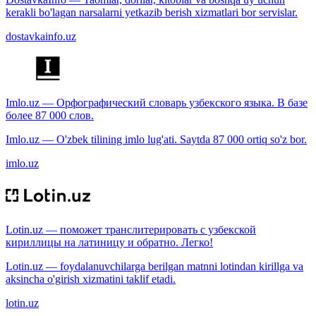
kerakli bo'lagan narsalarni yetkazib berish xizmatlari bor servislar.
dostavkainfo.uz
Imlo.uz — Орфографический словарь узбекского языка. В базе
более 87 000 слов.
Imlo.uz — O'zbek tilining imlo lug'ati. Saytda 87 000 ortiq so'z bor.
imlo.uz
Lotin.uz — поможет транслитерировать с узбекской
кириллицы на латиницу и обратно. Легко!
Lotin.uz — foydalanuvchilarga berilgan matnni lotindan kirillga va
aksincha o'girish xizmatini taklif etadi.
lotin.uz