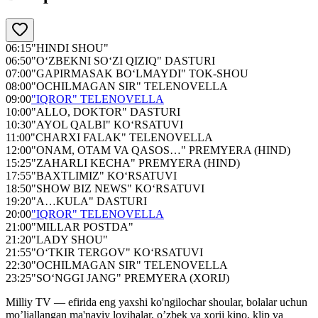
06:15
"HINDI SHOU"
06:50
"O‘ZBEKNI SO‘ZI QIZIQ" DASTURI
07:00
"GAPIRMASAK BO‘LMAYDI" TOK-SHOU
08:00
"OCHILMAGAN SIR" TELENOVELLA
09:00
"IQROR" TELENOVELLA
10:00
"ALLO, DOKTOR" DASTURI
10:30
"AYOL QALBI" KO‘RSATUVI
11:00
"CHARXI FALAK" TELENOVELLA
12:00
"ONAM, OTAM VA QASOS…" PREMYERA (HIND)
15:25
"ZAHARLI KECHA" PREMYERA (HIND)
17:55
"BAXTLIMIZ" KO‘RSATUVI
18:50
"SHOW BIZ NEWS" KO‘RSATUVI
19:20
"A…KULA" DASTURI
20:00
"IQROR" TELENOVELLA
21:00
"MILLAR POSTDA"
21:20
"LADY SHOU"
21:55
"O‘TKIR TERGOV" KO‘RSATUVI
22:30
"OCHILMAGAN SIR" TELENOVELLA
23:25
"SO‘NGGI JANG" PREMYERA (XORIJ)
Milliy TV — efirida eng yaxshi ko'ngilochar shoular, bolalar uchun
mo’ljallangan ma'naviy loyihalar, o’zbek va xorij kino, klip va