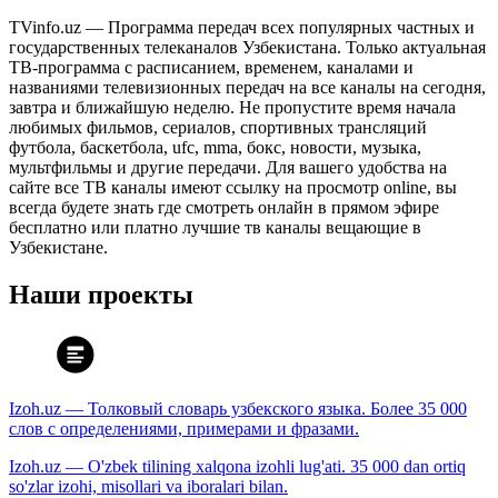
TVinfo.uz — Программа передач всех популярных частных и
государственных телеканалов Узбекистана. Только актуальная
ТВ-программа с расписанием, временем, каналами и
названиями телевизионных передач на все каналы на сегодня,
завтра и ближайшую неделю. Не пропустите время начала
любимых фильмов, сериалов, спортивных трансляций
футбола, баскетбола, ufc, mma, бокс, новости, музыка,
мультфильмы и другие передачи. Для вашего удобства на
сайте все ТВ каналы имеют ссылку на просмотр online, вы
всегда будете знать где смотреть онлайн в прямом эфире
бесплатно или платно лучшие тв каналы вещающие в
Узбекистане.
Наши проекты
Izoh.uz — Толковый словарь узбекского языка. Более 35 000
слов с определениями, примерами и фразами.
Izoh.uz — O'zbek tilining xalqona izohli lug'ati. 35 000 dan ortiq
so'zlar izohi, misollari va iboralari bilan.