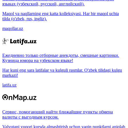
языках (узбекский, русский, английский).
Maqol va naqllarning eng katta kolleksiyasi. Har bir maqol uchta
tilda (o'zbek, rus, ingliz).
maqollar.uz
Ежедневно только отборные анекдоты, смешные картинки.
Кузница юмора на узбекском языке!
Har kuni eng sara latifalar va kulguli rasmlar. O'zbek tilidagi kulgu
markazi!
latifa.uz
Сервис, помогающий найти ближайшие пункты обмена
валюты с выгодным курсом.
Valyutani yuqori kursda almashtirish uchun yaqin punktlarni aniqlab