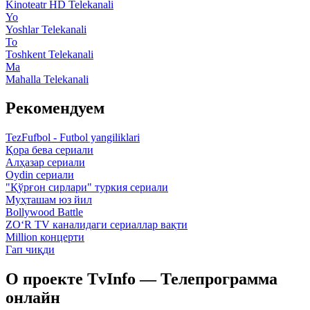
Kinoteatr HD Telekanali
Yo
Yoshlar Telekanali
To
Toshkent Telekanali
Ma
Mahalla Telekanali
Рекомендуем
TezFufbol - Futbol yangiliklari
Қора бева сериали
Алҳазар сериали
Oydin сериали
"Қўрғон сирлари" туркия сериали
Муҳташам юз йил
Bollywood Battle
ZO‘R TV каналидаги сериаллар вақти
Million концерти
Гап чиқди
О проекте TvInfo — Телепрограмма
онлайн