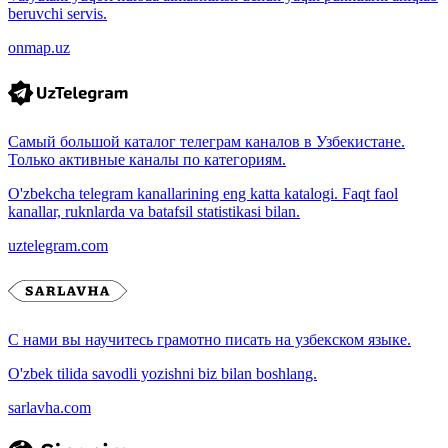
beruvchi servis.
onmap.uz
Самый большой каталог телеграм каналов в Узбекистане.
Только активные каналы по категориям.
O'zbekcha telegram kanallarining eng katta katalogi. Faqt faol
kanallar, ruknlarda va batafsil statistikasi bilan.
uztelegram.com
С нами вы научитесь грамотно писать на узбекском языке.
O'zbek tilida savodli yozishni biz bilan boshlang.
sarlavha.com