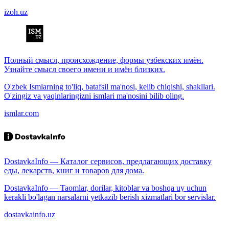
izoh.uz
Полный смысл, происхождение, формы узбекских имён.
Узнайте смысл своего имени и имён близких.
O'zbek Ismlarning to'liq, batafsil ma'nosi, kelib chiqishi, shakllari.
O'zingiz va yaqinlaringizni ismlari ma'nosini bilib oling.
ismlar.com
DostavkaInfo — Каталог сервисов, предлагающих доставку
еды, лекарств, книг и товаров для дома.
DostavkaInfo — Taomlar, dorilar, kitoblar va boshqa uy uchun
kerakli bo'lagan narsalarni yetkazib berish xizmatlari bor servislar.
dostavkainfo.uz