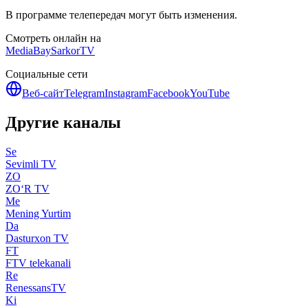
В программе телепередач могут быть изменения.
Смотреть онлайн на
MediaBay
SarkorTV
Социальные сети
Веб-сайт
Telegram
Instagram
Facebook
YouTube
Другие каналы
Se
Sevimli TV
ZO
ZO‘R TV
Me
Mening Yurtim
Da
Dasturxon TV
FT
FTV telekanali
Re
RenessansTV
Ki