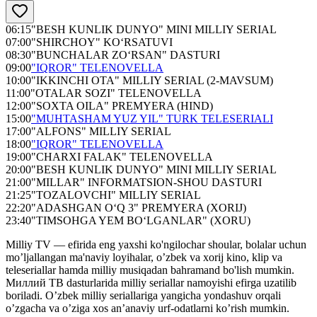
06:15
"BESH KUNLIK DUNYO" MINI MILLIY SERIAL
07:00
"SHIRCHOY" KO‘RSATUVI
08:30
"BUNCHALAR ZO‘RSAN" DASTURI
09:00
"IQROR" TELENOVELLA
10:00
"IKKINCHI OTA" MILLIY SERIAL (2-MAVSUM)
11:00
"OTALAR SOZI" TELENOVELLA
12:00
"SOXTA OILA" PREMYERA (HIND)
15:00
"MUHTASHAM YUZ YIL" TURK TELESERIALI
17:00
"ALFONS" MILLIY SERIAL
18:00
"IQROR" TELENOVELLA
19:00
"CHARXI FALAK" TELENOVELLA
20:00
"BESH KUNLIK DUNYO" MINI MILLIY SERIAL
21:00
"MILLAR" INFORMATSION-SHOU DASTURI
21:25
"TOZALOVCHI" MILLIY SERIAL
22:20
"ADASHGAN O‘Q 3" PREMYERA (XORIJ)
23:40
"TIMSOHGA YEM BO‘LGANLAR" (XORU)
Milliy TV — efirida eng yaxshi ko'ngilochar shoular, bolalar uchun
mo’ljallangan ma'naviy loyihalar, o’zbek va xorij kino, klip va
teleseriallar hamda milliy musiqadan bahramand bo'lish mumkin.
Миллий ТВ dasturlarida milliy seriallar namoyishi efirga uzatilib
boriladi. O’zbek milliy seriallariga yangicha yondashuv orqali
o’zgacha va o’ziga xos an’anaviy urf-odatlarni ko’rish mumkin.