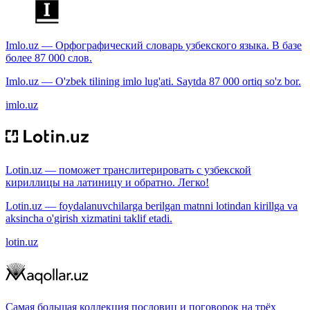
Imlo.uz — Орфографический словарь узбекского языка. В базе
более 87 000 слов.
Imlo.uz — O'zbek tilining imlo lug'ati. Saytda 87 000 ortiq so'z bor.
imlo.uz
Lotin.uz — поможет транслитерировать с узбекской
кириллицы на латиницу и обратно. Легко!
Lotin.uz — foydalanuvchilarga berilgan matnni lotindan kirillga va
aksincha o'girish xizmatini taklif etadi.
lotin.uz
Самая большая коллекция пословиц и поговорок на трёх