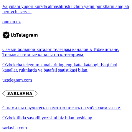
Valyutani yuqori kursda almashtirish uchun yaqin punktlarni aniqlab
beruvchi servis.
onmap.uz
Самый большой каталог телеграм каналов в Узбекистане.
Только активные каналы по категориям.
O'zbekcha telegram kanallarining eng katta katalogi. Faqt faol
kanallar, ruknlarda va batafsil statistikasi bilan.
uztelegram.com
С нами вы научитесь грамотно писать на узбекском языке.
O'zbek tilida savodli yozishni biz bilan boshlang.
sarlavha.com