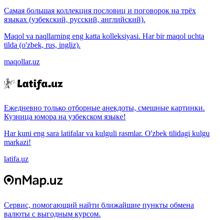
Самая большая коллекция пословиц и поговорок на трёх
языках (узбекский, русский, английский).
Maqol va naqllarning eng katta kolleksiyasi. Har bir maqol uchta
tilda (o'zbek, rus, ingliz).
maqollar.uz
Ежедневно только отборные анекдоты, смешные картинки.
Кузница юмора на узбекском языке!
Har kuni eng sara latifalar va kulguli rasmlar. O'zbek tilidagi kulgu
markazi!
latifa.uz
Сервис, помогающий найти ближайшие пункты обмена
валюты с выгодным курсом.