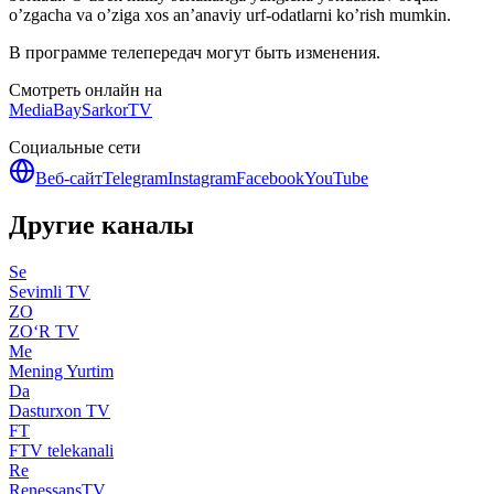
o’zgacha va o’ziga xos an’anaviy urf-odatlarni ko’rish mumkin.
В программе телепередач могут быть изменения.
Смотреть онлайн на
MediaBay
SarkorTV
Социальные сети
Веб-сайт
Telegram
Instagram
Facebook
YouTube
Другие каналы
Se
Sevimli TV
ZO
ZO‘R TV
Me
Mening Yurtim
Da
Dasturxon TV
FT
FTV telekanali
Re
RenessansTV