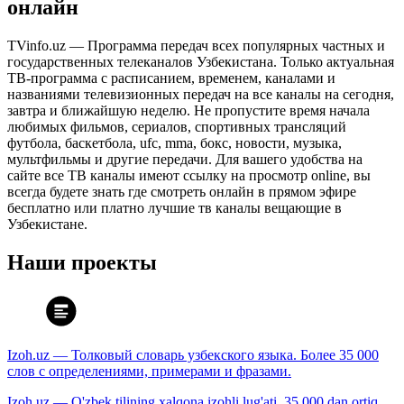
онлайн
TVinfo.uz — Программа передач всех популярных частных и
государственных телеканалов Узбекистана. Только актуальная
ТВ-программа с расписанием, временем, каналами и
названиями телевизионных передач на все каналы на сегодня,
завтра и ближайшую неделю. Не пропустите время начала
любимых фильмов, сериалов, спортивных трансляций
футбола, баскетбола, ufc, mma, бокс, новости, музыка,
мультфильмы и другие передачи. Для вашего удобства на
сайте все ТВ каналы имеют ссылку на просмотр online, вы
всегда будете знать где смотреть онлайн в прямом эфире
бесплатно или платно лучшие тв каналы вещающие в
Узбекистане.
Наши проекты
Izoh.uz — Толковый словарь узбекского языка. Более 35 000
слов с определениями, примерами и фразами.
Izoh.uz — O'zbek tilining xalqona izohli lug'ati. 35 000 dan ortiq