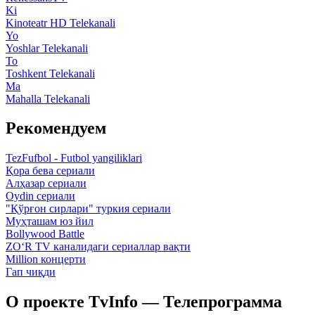
Ki
Kinoteatr HD Telekanali
Yo
Yoshlar Telekanali
To
Toshkent Telekanali
Ma
Mahalla Telekanali
Рекомендуем
TezFufbol - Futbol yangiliklari
Қора бева сериали
Алҳазар сериали
Oydin сериали
"Қўрғон сирлари" туркия сериали
Муҳташам юз йил
Bollywood Battle
ZO‘R TV каналидаги сериаллар вақти
Million концерти
Гап чиқди
О проекте TvInfo — Телепрограмма