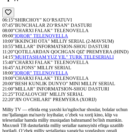
06:15
"SHIRCHOY" KO‘RSATUVI
07:45
"BUNCHALAR ZO‘RSAN" DASTURI
08:00
"CHARXI FALAK" TELENOVELLA
09:00
"IQROR" TELENOVELLA
10:00
"IKKINCHI OTA" MILLIY SERIAL (2-MAVSUM)
10:55
"MILLAR" INFORMATSION-SHOU DASTURI
11:20
"QOTILLARDAN QOCHGAN QIZ' PREMYERA (HIND)
14:15
"MUHTASHAM YUZ YIL" TURK TELESERIALI
15:40
"CHARXI FALAK" TELENOVELLA
16:45
"ALFONS" MILLIY SERIAL
18:00
"IQROR" TELENOVELLA
19:00
"CHARXI FALAK" TELENOVELLA
20:00
"BESH KUNLIK DUNYO" MINI MILLIY SERIAL
21:00
"MILLAR" INFORMATSION-SHOU DASTURI
21:25
"TOZALOVCHI" MILLIY SERIAL
22:20
"JIN OVCHILARI" PREMYERA (XORIJ)
Milliy TV — efirida eng yaxshi ko'ngilochar shoular, bolalar uchun
mo’ljallangan ma'naviy loyihalar, o’zbek va xorij kino, klip va
teleseriallar hamda milliy musiqadan bahramand bo'lish mumkin.
Миллий ТВ dasturlarida milliy seriallar namoyishi efirga uzatilib
boriladi. O’zbek milliy seriallariga yangicha yondashuv orqali