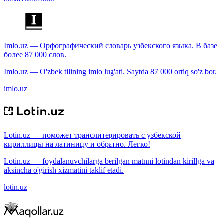
Imlo.uz — Орфографический словарь узбекского языка. В базе
более 87 000 слов.
Imlo.uz — O'zbek tilining imlo lug'ati. Saytda 87 000 ortiq so'z bor.
imlo.uz
Lotin.uz — поможет транслитерировать с узбекской
кириллицы на латиницу и обратно. Легко!
Lotin.uz — foydalanuvchilarga berilgan matnni lotindan kirillga va
aksincha o'girish xizmatini taklif etadi.
lotin.uz