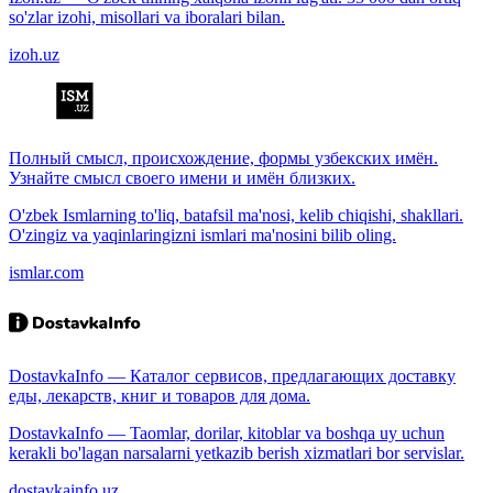
so'zlar izohi, misollari va iboralari bilan.
izoh.uz
Полный смысл, происхождение, формы узбекских имён.
Узнайте смысл своего имени и имён близких.
O'zbek Ismlarning to'liq, batafsil ma'nosi, kelib chiqishi, shakllari.
O'zingiz va yaqinlaringizni ismlari ma'nosini bilib oling.
ismlar.com
DostavkaInfo — Каталог сервисов, предлагающих доставку
еды, лекарств, книг и товаров для дома.
DostavkaInfo — Taomlar, dorilar, kitoblar va boshqa uy uchun
kerakli bo'lagan narsalarni yetkazib berish xizmatlari bor servislar.
dostavkainfo.uz