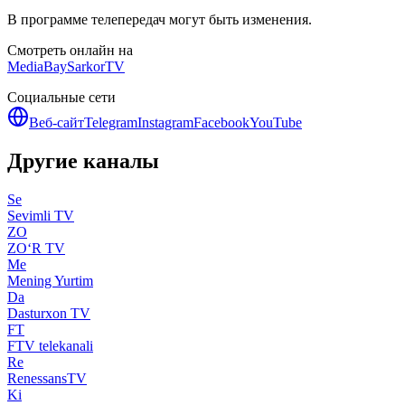
В программе телепередач могут быть изменения.
Смотреть онлайн на
MediaBay
SarkorTV
Социальные сети
Веб-сайт
Telegram
Instagram
Facebook
YouTube
Другие каналы
Se
Sevimli TV
ZO
ZO‘R TV
Me
Mening Yurtim
Da
Dasturxon TV
FT
FTV telekanali
Re
RenessansTV
Ki