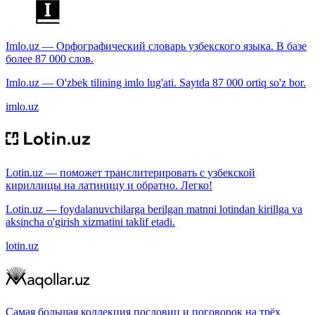
Imlo.uz — Орфографический словарь узбекского языка. В базе
более 87 000 слов.
Imlo.uz — O'zbek tilining imlo lug'ati. Saytda 87 000 ortiq so'z bor.
imlo.uz
Lotin.uz — поможет транслитерировать с узбекской
кириллицы на латиницу и обратно. Легко!
Lotin.uz — foydalanuvchilarga berilgan matnni lotindan kirillga va
aksincha o'girish xizmatini taklif etadi.
lotin.uz
Самая большая коллекция пословиц и поговорок на трёх