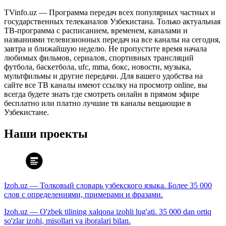
TVinfo.uz — Программа передач всех популярных частных и
государственных телеканалов Узбекистана. Только актуальная
ТВ-программа с расписанием, временем, каналами и
названиями телевизионных передач на все каналы на сегодня,
завтра и ближайшую неделю. Не пропустите время начала
любимых фильмов, сериалов, спортивных трансляций
футбола, баскетбола, ufc, mma, бокс, новости, музыка,
мультфильмы и другие передачи. Для вашего удобства на
сайте все ТВ каналы имеют ссылку на просмотр online, вы
всегда будете знать где смотреть онлайн в прямом эфире
бесплатно или платно лучшие тв каналы вещающие в
Узбекистане.
Наши проекты
Izoh.uz — Толковый словарь узбекского языка. Более 35 000
слов с определениями, примерами и фразами.
Izoh.uz — O'zbek tilining xalqona izohli lug'ati. 35 000 dan ortiq
so'zlar izohi, misollari va iboralari bilan.