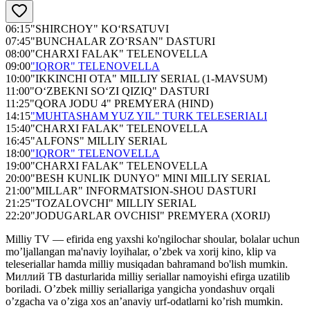
06:15
"SHIRCHOY" KO‘RSATUVI
07:45
"BUNCHALAR ZO‘RSAN" DASTURI
08:00
"CHARXI FALAK" TELENOVELLA
09:00
"IQROR" TELENOVELLA
10:00
"IKKINCHI OTA" MILLIY SERIAL (1-MAVSUM)
11:00
"O‘ZBEKNI SO‘ZI QIZIQ" DASTURI
11:25
"QORA JODU 4" PREMYERA (HIND)
14:15
"MUHTASHAM YUZ YIL" TURK TELESERIALI
15:40
"CHARXI FALAK" TELENOVELLA
16:45
"ALFONS" MILLIY SERIAL
18:00
"IQROR" TELENOVELLA
19:00
"CHARXI FALAK" TELENOVELLA
20:00
"BESH KUNLIK DUNYO" MINI MILLIY SERIAL
21:00
"MILLAR" INFORMATSION-SHOU DASTURI
21:25
"TOZALOVCHI" MILLIY SERIAL
22:20
"JODUGARLAR OVCHISI" PREMYERA (XORIJ)
Milliy TV — efirida eng yaxshi ko'ngilochar shoular, bolalar uchun
mo’ljallangan ma'naviy loyihalar, o’zbek va xorij kino, klip va
teleseriallar hamda milliy musiqadan bahramand bo'lish mumkin.
Миллий ТВ dasturlarida milliy seriallar namoyishi efirga uzatilib
boriladi. O’zbek milliy seriallariga yangicha yondashuv orqali
o’zgacha va o’ziga xos an’anaviy urf-odatlarni ko’rish mumkin.