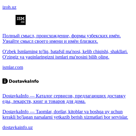
izoh.uz
Полный смысл, происхождение, формы узбекских имён.
Узнайте смысл своего имени и имён близких.
O'zbek Ismlarning to'liq, batafsil ma'nosi, kelib chiqishi, shakllari.
O'zingiz va yaqinlaringizni ismlari ma'nosini bilib oling.
ismlar.com
DostavkaInfo — Каталог сервисов, предлагающих доставку
еды, лекарств, книг и товаров для дома.
DostavkaInfo — Taomlar, dorilar, kitoblar va boshqa uy uchun
kerakli bo'lagan narsalarni yetkazib berish xizmatlari bor servislar.
dostavkainfo.uz