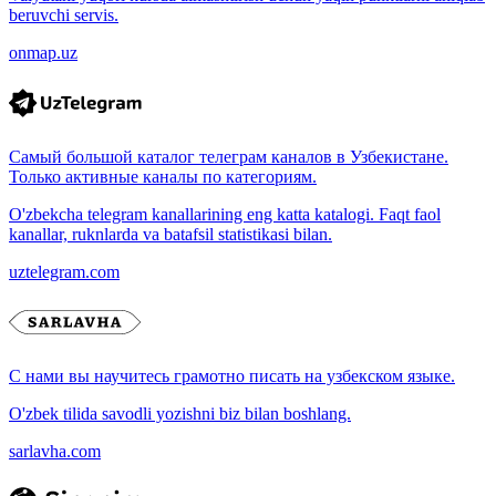
beruvchi servis.
onmap.uz
Самый большой каталог телеграм каналов в Узбекистане.
Только активные каналы по категориям.
O'zbekcha telegram kanallarining eng katta katalogi. Faqt faol
kanallar, ruknlarda va batafsil statistikasi bilan.
uztelegram.com
С нами вы научитесь грамотно писать на узбекском языке.
O'zbek tilida savodli yozishni biz bilan boshlang.
sarlavha.com