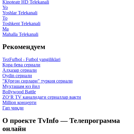
Kinoteatr HD Telekanali
Yo
Yoshlar Telekanali
To
Toshkent Telekanali
Ma
Mahalla Telekanali
Рекомендуем
TezFufbol - Futbol yangiliklari
Қора бева сериали
Алҳазар сериали
Oydin сериали
"Қўрғон сирлари" туркия сериали
Муҳташам юз йил
Bollywood Battle
ZO‘R TV каналидаги сериаллар вақти
Million концерти
Гап чиқди
О проекте TvInfo — Телепрограмма
онлайн