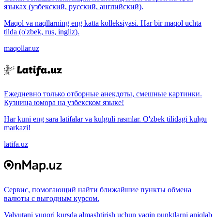
языках (узбекский, русский, английский).
Maqol va naqllarning eng katta kolleksiyasi. Har bir maqol uchta
tilda (o'zbek, rus, ingliz).
maqollar.uz
Ежедневно только отборные анекдоты, смешные картинки.
Кузница юмора на узбекском языке!
Har kuni eng sara latifalar va kulguli rasmlar. O'zbek tilidagi kulgu
markazi!
latifa.uz
Сервис, помогающий найти ближайшие пункты обмена
валюты с выгодным курсом.
Valyutani yuqori kursda almashtirish uchun yaqin punktlarni aniqlab