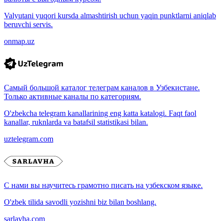
Valyutani yuqori kursda almashtirish uchun yaqin punktlarni aniqlab
beruvchi servis.
onmap.uz
Самый большой каталог телеграм каналов в Узбекистане.
Только активные каналы по категориям.
O'zbekcha telegram kanallarining eng katta katalogi. Faqt faol
kanallar, ruknlarda va batafsil statistikasi bilan.
uztelegram.com
С нами вы научитесь грамотно писать на узбекском языке.
O'zbek tilida savodli yozishni biz bilan boshlang.
sarlavha.com