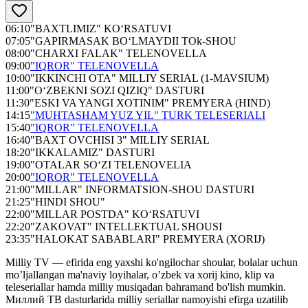
06:10
"BAXTLIMIZ" KO‘RSATUVI
07:05
"GAPIRMASAK BO‘LMAYDII TOk-SHOU
08:00
"CHARXI FALAK" TELENOVELLA
09:00
"IQROR" TELENOVELLA
10:00
"IKKINCHI OTA" MILLIY SERIAL (1-MAVSIUM)
11:00
"O‘ZBEKNI SOZI QIZIQ" DASTURI
11:30
"ESKI VA YANGI XOTINIM" PREMYERA (HIND)
14:15
"MUHTASHAM YUZ YIL" TURK TELESERIALI
15:40
"IQROR" TELENOVELLA
16:40
"BAXT OVCHISI 3" MILLIY SERIAL
18:20
"IKKALAMIZ" DASTURI
19:00
"OTALAR SO‘ZI TELENOVELIA
20:00
"IQROR" TELENOVELLA
21:00
"MILLAR" INFORMATSION-SHOU DASTURI
21:25
"HINDI SHOU"
22:00
"MILLAR POSTDA" KO‘RSATUVI
22:20
"ZAKOVAT" INTELLEKTUAL SHOUSI
23:35
"HALOKAT SABABLARI" PREMYERA (XORIJ)
Milliy TV — efirida eng yaxshi ko'ngilochar shoular, bolalar uchun
mo’ljallangan ma'naviy loyihalar, o’zbek va xorij kino, klip va
teleseriallar hamda milliy musiqadan bahramand bo'lish mumkin.
Миллий ТВ dasturlarida milliy seriallar namoyishi efirga uzatilib