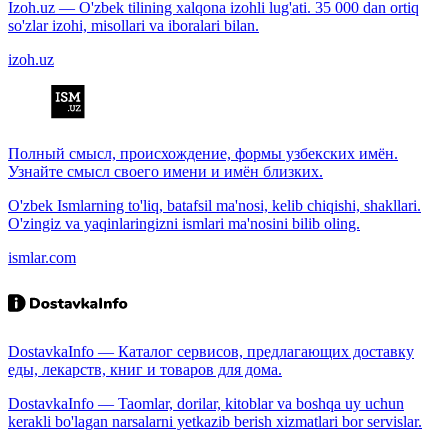
Izoh.uz — O'zbek tilining xalqona izohli lug'ati. 35 000 dan ortiq
so'zlar izohi, misollari va iboralari bilan.
izoh.uz
Полный смысл, происхождение, формы узбекских имён.
Узнайте смысл своего имени и имён близких.
O'zbek Ismlarning to'liq, batafsil ma'nosi, kelib chiqishi, shakllari.
O'zingiz va yaqinlaringizni ismlari ma'nosini bilib oling.
ismlar.com
DostavkaInfo — Каталог сервисов, предлагающих доставку
еды, лекарств, книг и товаров для дома.
DostavkaInfo — Taomlar, dorilar, kitoblar va boshqa uy uchun
kerakli bo'lagan narsalarni yetkazib berish xizmatlari bor servislar.