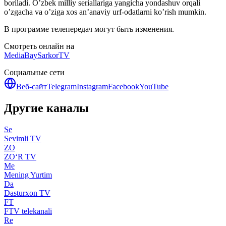
boriladi. O’zbek milliy seriallariga yangicha yondashuv orqali
o’zgacha va o’ziga xos an’anaviy urf-odatlarni ko’rish mumkin.
В программе телепередач могут быть изменения.
Смотреть онлайн на
MediaBay
SarkorTV
Социальные сети
Веб-сайт
Telegram
Instagram
Facebook
YouTube
Другие каналы
Se
Sevimli TV
ZO
ZO‘R TV
Me
Mening Yurtim
Da
Dasturxon TV
FT
FTV telekanali
Re