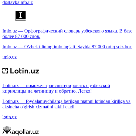
dostavkainfo.uz
Imlo.uz — Орфографический словарь узбекского языка. В базе
более 87 000 слов.
Imlo.uz — O'zbek tilining imlo lug'ati. Saytda 87 000 ortiq so'z bor.
imlo.uz
Lotin.uz — поможет транслитерировать с узбекской
кириллицы на латиницу и обратно. Легко!
Lotin.uz — foydalanuvchilarga berilgan matnni lotindan kirillga va
aksincha o'girish xizmatini taklif etadi.
lotin.uz