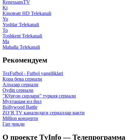
RenessansTV
Ki
Kinoteatr HD Telekanali
Yo
Yoshlar Telekanali
To
Toshkent Telekanali
Ma
Mahalla Telekanali
Рекомендуем
TezFufbol - Futbol yangiliklari
Қора бева сериали
Алҳазар сериали
Oydin сериали
"Қўрғон сирлари" туркия сериали
Муҳташам юз йил
Bollywood Battle
ZO‘R TV каналидаги сериаллар вақти
Million концерти
Гап чиқди
О проекте TvInfo — Телепрограмма