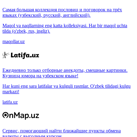
Самая большая коллекция пословиц и поговорок на трёх
языках (узбекский, русский, английский).
Maqol va naqllarning eng katta kolleksiyasi. Har bir maqol uchta
tilda (o'zbek, rus, ingliz).
maqollar.uz
Ежедневно только отборные анекдоты, смешные картинки.
Кузница юмора на узбекском языке!
Har kuni eng sara latifalar va kulguli rasmlar. O'zbek tilidagi kulgu
markazi!
latifa.uz
Сервис, помогающий найти ближайшие пункты обмена
валюты с выгодным курсом.