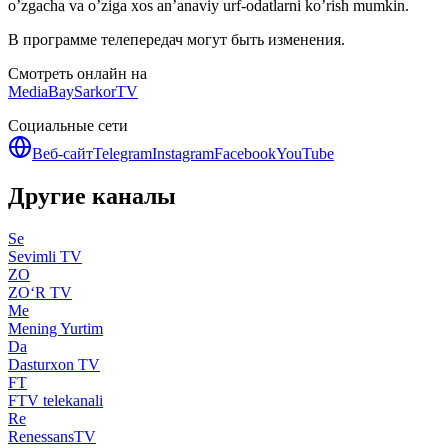
o’zgacha va o’ziga xos an’anaviy urf-odatlarni ko’rish mumkin.
В программе телепередач могут быть изменения.
Смотреть онлайн на
MediaBay
SarkorTV
Социальные сети
Веб-сайт
Telegram
Instagram
Facebook
YouTube
Другие каналы
Se
Sevimli TV
ZO
ZO‘R TV
Me
Mening Yurtim
Da
Dasturxon TV
FT
FTV telekanali
Re
RenessansTV