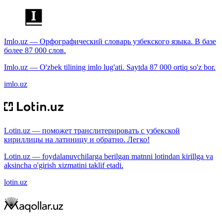
Imlo.uz — Орфографический словарь узбекского языка. В базе
более 87 000 слов.
Imlo.uz — O'zbek tilining imlo lug'ati. Saytda 87 000 ortiq so'z bor.
imlo.uz
Lotin.uz — поможет транслитерировать с узбекской
кириллицы на латиницу и обратно. Легко!
Lotin.uz — foydalanuvchilarga berilgan matnni lotindan kirillga va
aksincha o'girish xizmatini taklif etadi.
lotin.uz