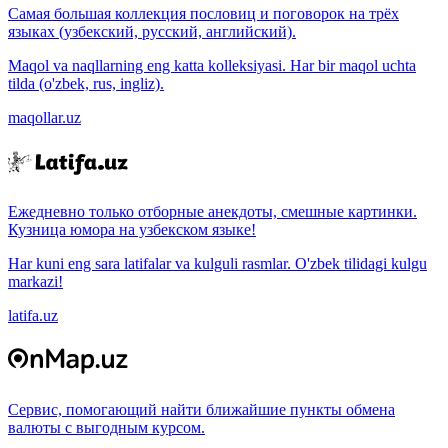
Самая большая коллекция пословиц и поговорок на трёх
языках (узбекский, русский, английский).
Maqol va naqllarning eng katta kolleksiyasi. Har bir maqol uchta
tilda (o'zbek, rus, ingliz).
maqollar.uz
Ежедневно только отборные анекдоты, смешные картинки.
Кузница юмора на узбекском языке!
Har kuni eng sara latifalar va kulguli rasmlar. O'zbek tilidagi kulgu
markazi!
latifa.uz
Сервис, помогающий найти ближайшие пункты обмена
валюты с выгодным курсом.