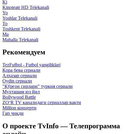
Ki
Kinoteatr HD Telekanali
Yo
Yoshlar Telekanali
To
Toshkent Telekanali
Ma
Mahalla Telekanali
Рекомендуем
TezFufbol - Futbol yangiliklari
Қора бева сериали
Алҳазар сериали
Oydin сериали
"Қўрғон сирлари" туркия сериали
Муҳташам юз йил
Bollywood Battle
ZO‘R TV каналидаги сериаллар вақти
Million концерти
Гап чиқди
О проекте TvInfo — Телепрограмма