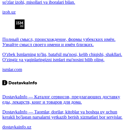
so'zlar izohi, misollari va iboralari bilan.
izoh.uz
Полный смысл, происхождение, формы узбекских имён.
Узнайте смысл своего имени и имён близких.
O'zbek Ismlarning to'liq, batafsil ma'nosi, kelib chiqishi, shakllari.
O'zingiz va yaqinlaringizni ismlari ma'nosini bilib oling.
ismlar.com
DostavkaInfo — Каталог сервисов, предлагающих доставку
еды, лекарств, книг и товаров для дома.
DostavkaInfo — Taomlar, dorilar, kitoblar va boshqa uy uchun
kerakli bo'lagan narsalarni yetkazib berish xizmatlari bor servislar.
dostavkainfo.uz