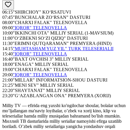
06:15
"SHIRCHOY" KO‘RSATUVI
07:45
"BUNCHALAR ZO‘RSAN" DASTURI
08:00
"CHARXI FALAK" TELENOVELLA
09:00
"IQROR" TELENOVELLA
10:00
"IKKINCHI OTA" MILLIY SERIAL (1-MAVSIUM)
11:00
"O‘ZBEKNI SO‘ZI QIZIQ" DASTURI
11:30
"ERIMNI QUTQARAMAN" PREMYERA (HIND)
14:15
"MUHTASHAM YUZ YIL" TURK TELESERIALII
15:40
"IQROR" TELENOVELLA
16:40
"BAXT OVCHISI 3" MILLIY SERIAL
18:00
"ENAGA" MILLIY SERIAL
19:00
"CHARXI FALAK" TELENOVELLA
20:00
"IQROR" TELENOVELLA
21:00
"MILLAR" INFORMATSION-SHOU DASTURI
21:25
"MENI SEV" MILLIY SERIAL
22:20
"SHAYTANAT" MILLIY SERIAL
23:20
"G‘AZABLANGAN ONA" PREMYERA (XORIJ)
Milliy TV — efirida eng yaxshi ko'ngilochar shoular, bolalar uchun
mo’ljallangan ma'naviy loyihalar, o’zbek va xorij kino, klip va
teleseriallar hamda milliy musiqadan bahramand bo'lish mumkin.
Миллий ТВ dasturlarida milliy seriallar namoyishi efirga uzatilib
boriladi. O’zbek milliy seriallariga yangicha yondashuv orqali