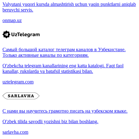
Valyutani yuqori kursda almashtirish uchun yaqin punktlarni aniqlab
beruvchi servis.
onmap.uz
Самый большой каталог телеграм каналов в Узбекистане.
Только активные каналы по категориям.
O'zbekcha telegram kanallarining eng katta katalogi. Faqt faol
kanallar, ruknlarda va batafsil statistikasi bilan.
uztelegram.com
С нами вы научитесь грамотно писать на узбекском языке.
O'zbek tilida savodli yozishni biz bilan boshlang.
sarlavha.com