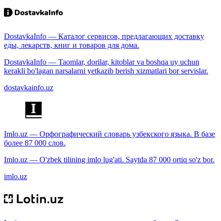
DostavkaInfo — Каталог сервисов, предлагающих доставку
еды, лекарств, книг и товаров для дома.
DostavkaInfo — Taomlar, dorilar, kitoblar va boshqa uy uchun
kerakli bo'lagan narsalarni yetkazib berish xizmatlari bor servislar.
dostavkainfo.uz
Imlo.uz — Орфографический словарь узбекского языка. В базе
более 87 000 слов.
Imlo.uz — O'zbek tilining imlo lug'ati. Saytda 87 000 ortiq so'z bor.
imlo.uz