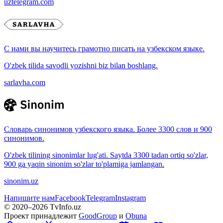
uztelegram.com
С нами вы научитесь грамотно писать на узбекском языке.
O'zbek tilida savodli yozishni biz bilan boshlang.
sarlavha.com
Словарь синонимов узбекского языка. Более 3300 слов и 900
синонимов.
O'zbek tilining sinonimlar lug'ati. Saytda 3300 tadan ortiq so'zlar,
900 ga yaqin sinonim so'zlar to'plamiga jamlangan.
sinonim.uz
Напишите нам
Facebook
Telegram
Instagram
© 2020–
2026
TvInfo.uz
Проект принадлежит
GoodGroup
и
Obuna