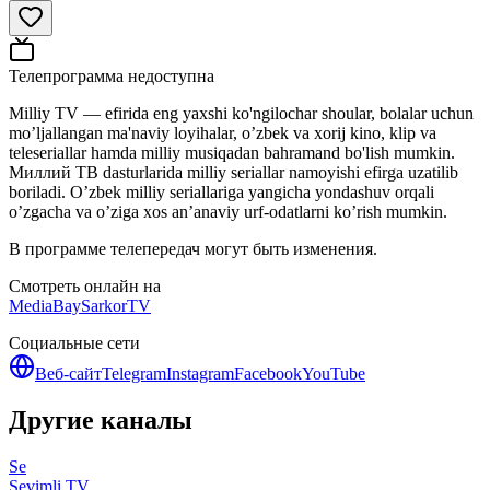
Телепрограмма недоступна
Milliy TV — efirida eng yaxshi ko'ngilochar shoular, bolalar uchun
mo’ljallangan ma'naviy loyihalar, o’zbek va xorij kino, klip va
teleseriallar hamda milliy musiqadan bahramand bo'lish mumkin.
Миллий ТВ dasturlarida milliy seriallar namoyishi efirga uzatilib
boriladi. O’zbek milliy seriallariga yangicha yondashuv orqali
o’zgacha va o’ziga xos an’anaviy urf-odatlarni ko’rish mumkin.
В программе телепередач могут быть изменения.
Смотреть онлайн на
MediaBay
SarkorTV
Социальные сети
Веб-сайт
Telegram
Instagram
Facebook
YouTube
Другие каналы
Se
Sevimli TV