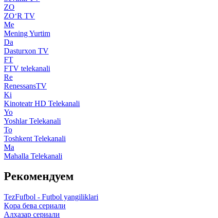
ZO
ZO‘R TV
Me
Mening Yurtim
Da
Dasturxon TV
FT
FTV telekanali
Re
RenessansTV
Ki
Kinoteatr HD Telekanali
Yo
Yoshlar Telekanali
To
Toshkent Telekanali
Ma
Mahalla Telekanali
Рекомендуем
TezFufbol - Futbol yangiliklari
Қора бева сериали
Алҳазар сериали