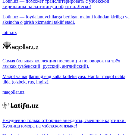
Lotin.uz — поможет транслитерировать с узбекской
кириллицы на латиницу и обратно. Легко!
Lotin.uz — foydalanuvchilarga berilgan matnni lotindan kirillga va
aksincha o'girish xizmatini taklif etadi.
lotin.uz
Самая большая коллекция пословиц и поговорок на трёх
языках (узбекский, русский, английский).
Maqol va naqllarning eng katta kolleksiyasi. Har bir maqol uchta
tilda (o'zbek, rus, ingliz).
maqollar.uz
Ежедневно только отборные анекдоты, смешные картинки.
Кузница юмора на узбекском языке!