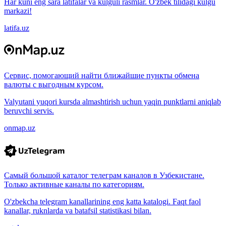
Har kuni eng sara latifalar va kulguli rasmlar. O'zbek tilidagi kulgu
markazi!
latifa.uz
Сервис, помогающий найти ближайшие пункты обмена
валюты с выгодным курсом.
Valyutani yuqori kursda almashtirish uchun yaqin punktlarni aniqlab
beruvchi servis.
onmap.uz
Самый большой каталог телеграм каналов в Узбекистане.
Только активные каналы по категориям.
O'zbekcha telegram kanallarining eng katta katalogi. Faqt faol
kanallar, ruknlarda va batafsil statistikasi bilan.