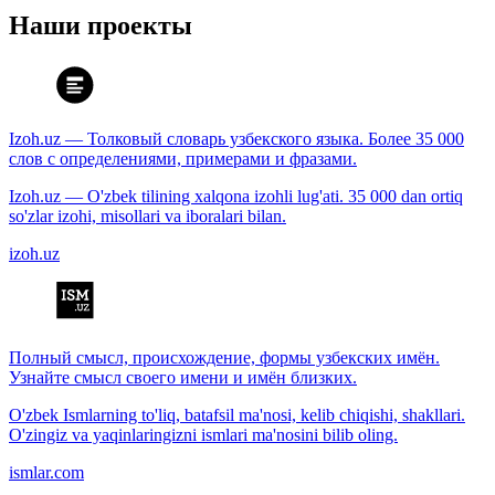
Наши проекты
Izoh.uz — Толковый словарь узбекского языка. Более 35 000
слов с определениями, примерами и фразами.
Izoh.uz — O'zbek tilining xalqona izohli lug'ati. 35 000 dan ortiq
so'zlar izohi, misollari va iboralari bilan.
izoh.uz
Полный смысл, происхождение, формы узбекских имён.
Узнайте смысл своего имени и имён близких.
O'zbek Ismlarning to'liq, batafsil ma'nosi, kelib chiqishi, shakllari.
O'zingiz va yaqinlaringizni ismlari ma'nosini bilib oling.
ismlar.com