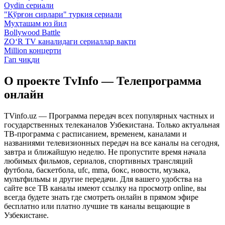
Oydin сериали
"Қўрғон сирлари" туркия сериали
Муҳташам юз йил
Bollywood Battle
ZO‘R TV каналидаги сериаллар вақти
Million концерти
Гап чиқди
О проекте TvInfo — Телепрограмма
онлайн
TVinfo.uz — Программа передач всех популярных частных и
государственных телеканалов Узбекистана. Только актуальная
ТВ-программа с расписанием, временем, каналами и
названиями телевизионных передач на все каналы на сегодня,
завтра и ближайшую неделю. Не пропустите время начала
любимых фильмов, сериалов, спортивных трансляций
футбола, баскетбола, ufc, mma, бокс, новости, музыка,
мультфильмы и другие передачи. Для вашего удобства на
сайте все ТВ каналы имеют ссылку на просмотр online, вы
всегда будете знать где смотреть онлайн в прямом эфире
бесплатно или платно лучшие тв каналы вещающие в
Узбекистане.