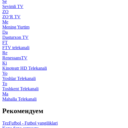
Se
Sevimli TV
ZO
ZO‘R TV
Me
Mening Yurtim
Da
Dasturxon TV
FT
FTV telekanali
Re
RenessansTV
Ki
Kinoteatr HD Telekanali
Yo
Yoshlar Telekanali
To
Toshkent Telekanali
Ma
Mahalla Telekanali
Рекомендуем
TezFufbol - Futbol yangiliklari