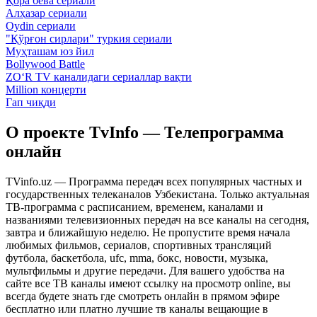
Қора бева сериали
Алҳазар сериали
Oydin сериали
"Қўрғон сирлари" туркия сериали
Муҳташам юз йил
Bollywood Battle
ZO‘R TV каналидаги сериаллар вақти
Million концерти
Гап чиқди
О проекте TvInfo — Телепрограмма
онлайн
TVinfo.uz — Программа передач всех популярных частных и
государственных телеканалов Узбекистана. Только актуальная
ТВ-программа с расписанием, временем, каналами и
названиями телевизионных передач на все каналы на сегодня,
завтра и ближайшую неделю. Не пропустите время начала
любимых фильмов, сериалов, спортивных трансляций
футбола, баскетбола, ufc, mma, бокс, новости, музыка,
мультфильмы и другие передачи. Для вашего удобства на
сайте все ТВ каналы имеют ссылку на просмотр online, вы
всегда будете знать где смотреть онлайн в прямом эфире
бесплатно или платно лучшие тв каналы вещающие в