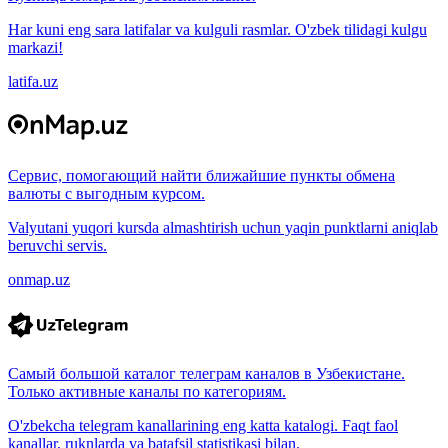
Har kuni eng sara latifalar va kulguli rasmlar. O'zbek tilidagi kulgu
markazi!
latifa.uz
Сервис, помогающий найти ближайшие пункты обмена
валюты с выгодным курсом.
Valyutani yuqori kursda almashtirish uchun yaqin punktlarni aniqlab
beruvchi servis.
onmap.uz
Самый большой каталог телеграм каналов в Узбекистане.
Только активные каналы по категориям.
O'zbekcha telegram kanallarining eng katta katalogi. Faqt faol
kanallar, ruknlarda va batafsil statistikasi bilan.