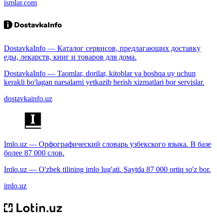
ismlar.com
DostavkaInfo — Каталог сервисов, предлагающих доставку
еды, лекарств, книг и товаров для дома.
DostavkaInfo — Taomlar, dorilar, kitoblar va boshqa uy uchun
kerakli bo'lagan narsalarni yetkazib berish xizmatlari bor servislar.
dostavkainfo.uz
Imlo.uz — Орфографический словарь узбекского языка. В базе
более 87 000 слов.
Imlo.uz — O'zbek tilining imlo lug'ati. Saytda 87 000 ortiq so'z bor.
imlo.uz