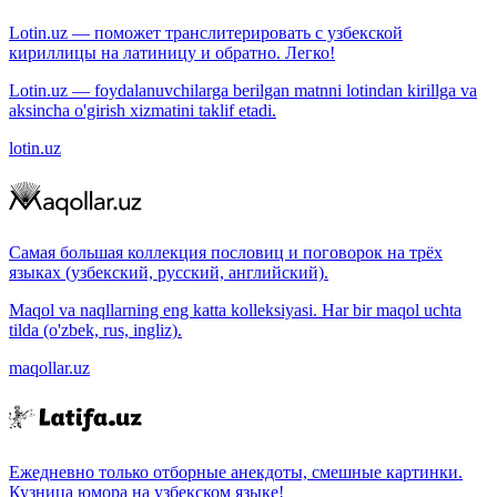
Lotin.uz — поможет транслитерировать с узбекской
кириллицы на латиницу и обратно. Легко!
Lotin.uz — foydalanuvchilarga berilgan matnni lotindan kirillga va
aksincha o'girish xizmatini taklif etadi.
lotin.uz
Самая большая коллекция пословиц и поговорок на трёх
языках (узбекский, русский, английский).
Maqol va naqllarning eng katta kolleksiyasi. Har bir maqol uchta
tilda (o'zbek, rus, ingliz).
maqollar.uz
Ежедневно только отборные анекдоты, смешные картинки.
Кузница юмора на узбекском языке!