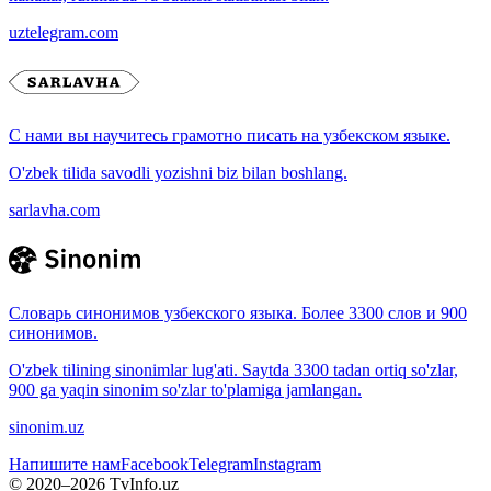
uztelegram.com
С нами вы научитесь грамотно писать на узбекском языке.
O'zbek tilida savodli yozishni biz bilan boshlang.
sarlavha.com
Словарь синонимов узбекского языка. Более 3300 слов и 900
синонимов.
O'zbek tilining sinonimlar lug'ati. Saytda 3300 tadan ortiq so'zlar,
900 ga yaqin sinonim so'zlar to'plamiga jamlangan.
sinonim.uz
Напишите нам
Facebook
Telegram
Instagram
© 2020–
2026
TvInfo.uz