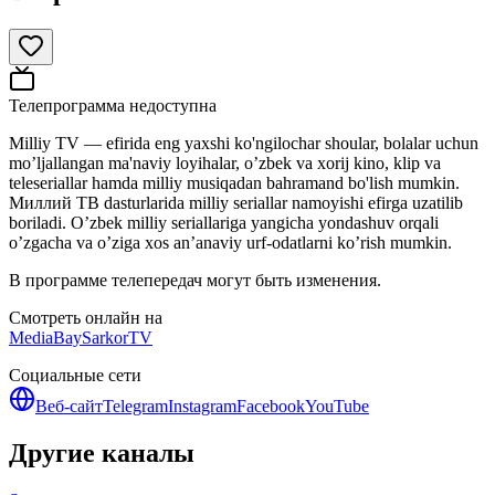
Телепрограмма недоступна
Milliy TV — efirida eng yaxshi ko'ngilochar shoular, bolalar uchun
mo’ljallangan ma'naviy loyihalar, o’zbek va xorij kino, klip va
teleseriallar hamda milliy musiqadan bahramand bo'lish mumkin.
Миллий ТВ dasturlarida milliy seriallar namoyishi efirga uzatilib
boriladi. O’zbek milliy seriallariga yangicha yondashuv orqali
o’zgacha va o’ziga xos an’anaviy urf-odatlarni ko’rish mumkin.
В программе телепередач могут быть изменения.
Смотреть онлайн на
MediaBay
SarkorTV
Социальные сети
Веб-сайт
Telegram
Instagram
Facebook
YouTube
Другие каналы