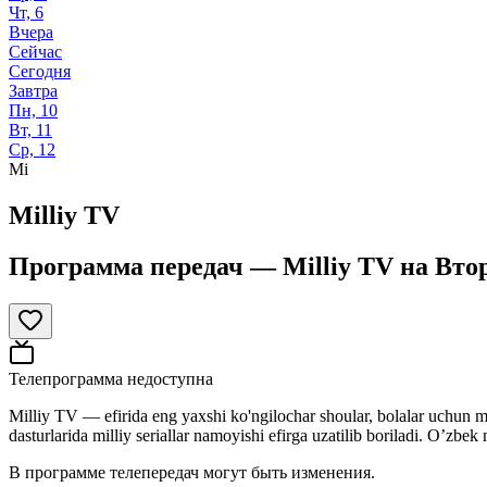
Чт, 6
Вчера
Сейчас
Сегодня
Завтра
Пн, 10
Вт, 11
Ср, 12
Mi
Milliy TV
Программа передач —
Milliy TV
на
Втор
Телепрограмма недоступна
Milliy TV — efirida eng yaxshi ko'ngilochar shoular, bolalar uchun 
dasturlarida milliy seriallar namoyishi efirga uzatilib boriladi. O’zb
В программе телепередач могут быть изменения.