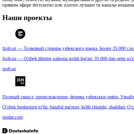
прямом эфире бесплатно или платно лучшие тв каналы вещающ
Наши проекты
Izoh.uz — Толковый словарь узбекского языка. Более 35 000 сл
Izoh.uz — O'zbek tilining xalqona izohli lug'ati. 35 000 dan ortiq so'zla
izoh.uz
Полный смысл, происхождение, формы узбекских имён. Узнайт
O'zbek Ismlarning to'liq, batafsil ma'nosi, kelib chiqishi, shakllari. O'
ismlar.com