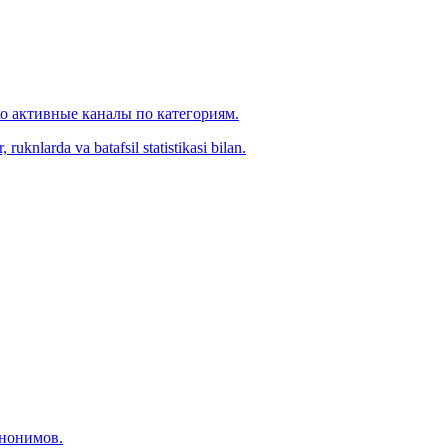
ко активные каналы по категориям.
ruknlarda va batafsil statistikasi bilan.
инонимов.