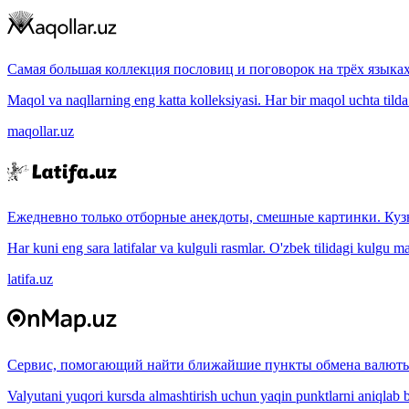
Самая большая коллекция пословиц и поговорок на трёх языках
Maqol va naqllarning eng katta kolleksiyasi. Har bir maqol uchta tilda (
maqollar.uz
Ежедневно только отборные анекдоты, смешные картинки. Куз
Har kuni eng sara latifalar va kulguli rasmlar. O'zbek tilidagi kulgu m
latifa.uz
Сервис, помогающий найти ближайшие пункты обмена валюты
Valyutani yuqori kursda almashtirish uchun yaqin punktlarni aniqlab b