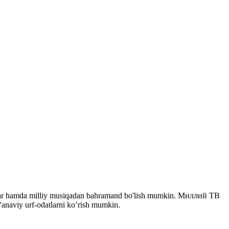
eriallar hamda milliy musiqadan bahramand bo'lish mumkin. Миллий ТВ
n’anaviy urf-odatlarni ko’rish mumkin.