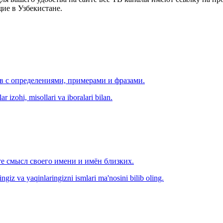
ие в Узбекистане.
ов с определениями, примерами и фразами.
r izohi, misollari va iboralari bilan.
е смысл своего имени и имён близких.
zingiz va yaqinlaringizni ismlari ma'nosini bilib oling.