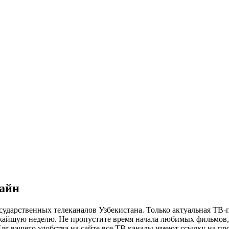
лайн
сударственных телеканалов Узбекистана. Только актуальная ТВ-
ижайшую неделю. Не пропустите время начала любимых фильмов, 
я вашего удобства на сайте все ТВ каналы имеют ссылку на просм