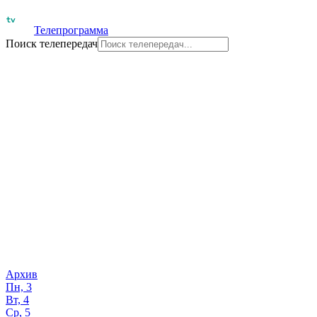
Телепрограмма
Поиск телепередач
Архив
Пн, 3
Вт, 4
Ср, 5