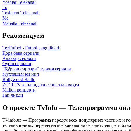
Yoshlar Telekanali
To
Toshkent Telekanali
Ma
Mahalla Telekanali
Рекомендуем
TezFufbol - Futbol yangiliklari
Қора бева сериали
Алҳазар сериали
Oydin сериали
"Қўрғон сирлари" туркия сериали
Муҳташам юз йил
Bollywood Battle
ZO‘R TV каналидаги сериаллар вақти
Million концерти
Гап чиқди
О проекте TvInfo — Телепрограмма он
TVinfo.uz — Программа передач всех популярных частных и го
телевизионных передач на все каналы на сегодня, завтра и бл
mma, бокс, новости, музыка, мультфильмы и другие передачи. Дл