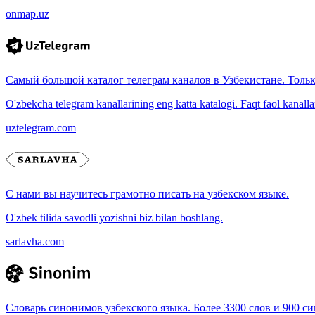
onmap.uz
Самый большой каталог телеграм каналов в Узбекистане. Толь
O'zbekcha telegram kanallarining eng katta katalogi. Faqt faol kanallar, 
uztelegram.com
С нами вы научитесь грамотно писать на узбекском языке.
O'zbek tilida savodli yozishni biz bilan boshlang.
sarlavha.com
Словарь синонимов узбекского языка. Более 3300 слов и 900 с