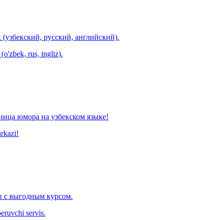
 (узбекский, русский, английский).
o'zbek, rus, ingliz).
ница юмора на узбекском языке!
arkazi!
 с выгодным курсом.
eruvchi servis.