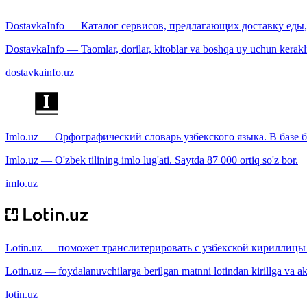
DostavkaInfo — Каталог сервисов, предлагающих доставку еды, 
DostavkaInfo — Taomlar, dorilar, kitoblar va boshqa uy uchun kerakli b
dostavkainfo.uz
Imlo.uz — Орфографический словарь узбекского языка. В базе б
Imlo.uz — O'zbek tilining imlo lug'ati. Saytda 87 000 ortiq so'z bor.
imlo.uz
Lotin.uz — поможет транслитерировать с узбекской кириллицы 
Lotin.uz — foydalanuvchilarga berilgan matnni lotindan kirillga va aksi
lotin.uz