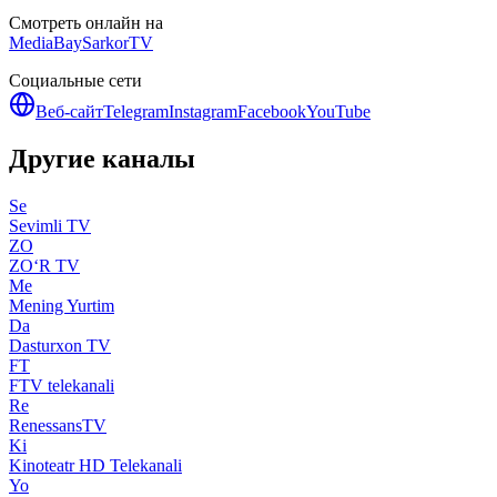
Смотреть онлайн на
MediaBay
SarkorTV
Социальные сети
Веб-сайт
Telegram
Instagram
Facebook
YouTube
Другие каналы
Se
Sevimli TV
ZO
ZO‘R TV
Me
Mening Yurtim
Da
Dasturxon TV
FT
FTV telekanali
Re
RenessansTV
Ki
Kinoteatr HD Telekanali
Yo