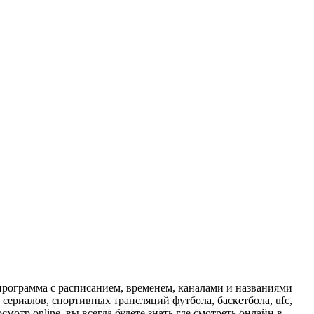
программа с расписанием, временем, каналами и названиями
сериалов, спортивных трансляций футбола, баскетбола, ufc,
отр online, вы всегда будете знать где смотреть онлайн в