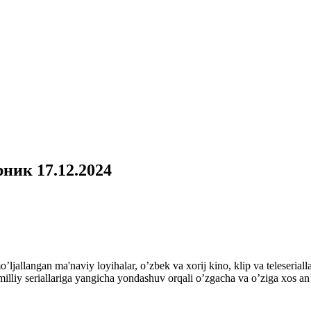
ник 17.12.2024
mo’ljallangan ma'naviy loyihalar, o’zbek va xorij kino, klip va teles
ek milliy seriallariga yangicha yondashuv orqali o’zgacha va o’ziga xos a