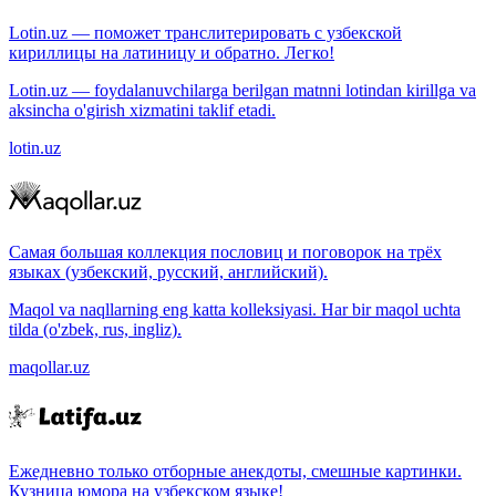
Lotin.uz — поможет транслитерировать с узбекской
кириллицы на латиницу и обратно. Легко!
Lotin.uz — foydalanuvchilarga berilgan matnni lotindan kirillga va
aksincha o'girish xizmatini taklif etadi.
lotin.uz
Самая большая коллекция пословиц и поговорок на трёх
языках (узбекский, русский, английский).
Maqol va naqllarning eng katta kolleksiyasi. Har bir maqol uchta
tilda (o'zbek, rus, ingliz).
maqollar.uz
Ежедневно только отборные анекдоты, смешные картинки.
Кузница юмора на узбекском языке!