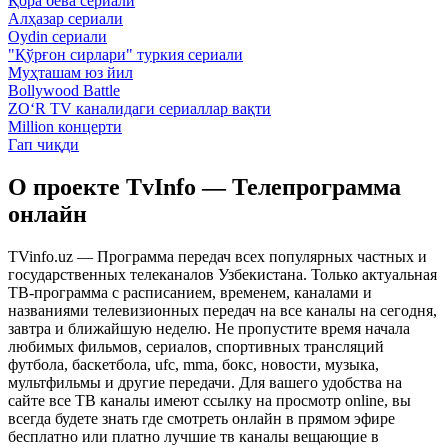
Қора бева сериали
Алҳазар сериали
Oydin сериали
"Қўрғон сирлари" туркия сериали
Муҳташам юз йил
Bollywood Battle
ZO‘R TV каналидаги сериаллар вақти
Million концерти
Гап чиқди
О проекте TvInfo — Телепрограмма
онлайн
TVinfo.uz — Программа передач всех популярных частных и
государственных телеканалов Узбекистана. Только актуальная
ТВ-программа с расписанием, временем, каналами и
названиями телевизионных передач на все каналы на сегодня,
завтра и ближайшую неделю. Не пропустите время начала
любимых фильмов, сериалов, спортивных трансляций
футбола, баскетбола, ufc, mma, бокс, новости, музыка,
мультфильмы и другие передачи. Для вашего удобства на
сайте все ТВ каналы имеют ссылку на просмотр online, вы
всегда будете знать где смотреть онлайн в прямом эфире
бесплатно или платно лучшие тв каналы вещающие в