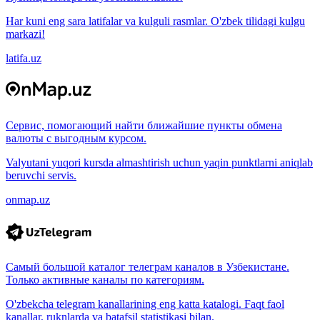
Har kuni eng sara latifalar va kulguli rasmlar. O'zbek tilidagi kulgu
markazi!
latifa.uz
Сервис, помогающий найти ближайшие пункты обмена
валюты с выгодным курсом.
Valyutani yuqori kursda almashtirish uchun yaqin punktlarni aniqlab
beruvchi servis.
onmap.uz
Самый большой каталог телеграм каналов в Узбекистане.
Только активные каналы по категориям.
O'zbekcha telegram kanallarining eng katta katalogi. Faqt faol
kanallar, ruknlarda va batafsil statistikasi bilan.