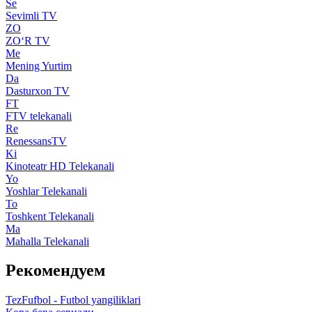
Se
Sevimli TV
ZO
ZO‘R TV
Me
Mening Yurtim
Da
Dasturxon TV
FT
FTV telekanali
Re
RenessansTV
Ki
Kinoteatr HD Telekanali
Yo
Yoshlar Telekanali
To
Toshkent Telekanali
Ma
Mahalla Telekanali
Рекомендуем
TezFufbol - Futbol yangiliklari