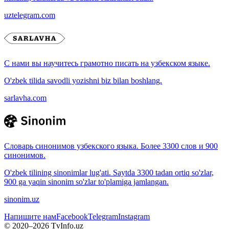
uztelegram.com
С нами вы научитесь грамотно писать на узбекском языке.
O'zbek tilida savodli yozishni biz bilan boshlang.
sarlavha.com
Словарь синонимов узбекского языка. Более 3300 слов и 900
синонимов.
O'zbek tilining sinonimlar lug'ati. Saytda 3300 tadan ortiq so'zlar,
900 ga yaqin sinonim so'zlar to'plamiga jamlangan.
sinonim.uz
Напишите нам
Facebook
Telegram
Instagram
© 2020–
2026
TvInfo.uz