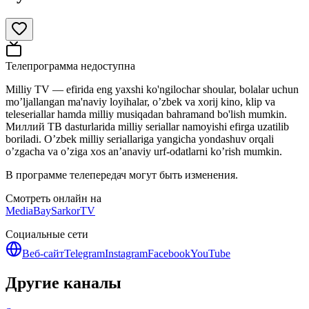
Телепрограмма недоступна
Milliy TV — efirida eng yaxshi ko'ngilochar shoular, bolalar uchun
mo’ljallangan ma'naviy loyihalar, o’zbek va xorij kino, klip va
teleseriallar hamda milliy musiqadan bahramand bo'lish mumkin.
Миллий ТВ dasturlarida milliy seriallar namoyishi efirga uzatilib
boriladi. O’zbek milliy seriallariga yangicha yondashuv orqali
o’zgacha va o’ziga xos an’anaviy urf-odatlarni ko’rish mumkin.
В программе телепередач могут быть изменения.
Смотреть онлайн на
MediaBay
SarkorTV
Социальные сети
Веб-сайт
Telegram
Instagram
Facebook
YouTube
Другие каналы