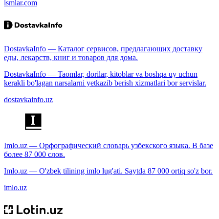
ismlar.com
DostavkaInfo — Каталог сервисов, предлагающих доставку
еды, лекарств, книг и товаров для дома.
DostavkaInfo — Taomlar, dorilar, kitoblar va boshqa uy uchun
kerakli bo'lagan narsalarni yetkazib berish xizmatlari bor servislar.
dostavkainfo.uz
Imlo.uz — Орфографический словарь узбекского языка. В базе
более 87 000 слов.
Imlo.uz — O'zbek tilining imlo lug'ati. Saytda 87 000 ortiq so'z bor.
imlo.uz