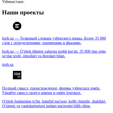
Узбекистане.
Наши проекты
Izoh.uz — Толковый словарь узбекского языка. Более 35 000
слов с определениями, примерами и фразами.
Izoh.uz — O'zbek tilining xalqona izohli lug'ati. 35 000 dan ortiq
so'zlar izohi, misollari va iboralari bilan.
izoh.uz
Полный смысл, происхождение, формы узбекских имён.
Узнайте смысл своего имени и имён близких.
O'zbek Ismlarning to'liq, batafsil ma'nosi, kelib chiqishi, shakllari.
O'zingiz va yaqinlaringizni ismlari ma'nosini bilib oling.