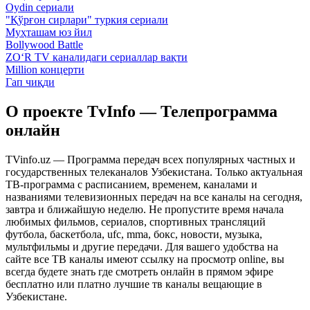
Oydin сериали
"Қўрғон сирлари" туркия сериали
Муҳташам юз йил
Bollywood Battle
ZO‘R TV каналидаги сериаллар вақти
Million концерти
Гап чиқди
О проекте TvInfo — Телепрограмма
онлайн
TVinfo.uz — Программа передач всех популярных частных и
государственных телеканалов Узбекистана. Только актуальная
ТВ-программа с расписанием, временем, каналами и
названиями телевизионных передач на все каналы на сегодня,
завтра и ближайшую неделю. Не пропустите время начала
любимых фильмов, сериалов, спортивных трансляций
футбола, баскетбола, ufc, mma, бокс, новости, музыка,
мультфильмы и другие передачи. Для вашего удобства на
сайте все ТВ каналы имеют ссылку на просмотр online, вы
всегда будете знать где смотреть онлайн в прямом эфире
бесплатно или платно лучшие тв каналы вещающие в
Узбекистане.