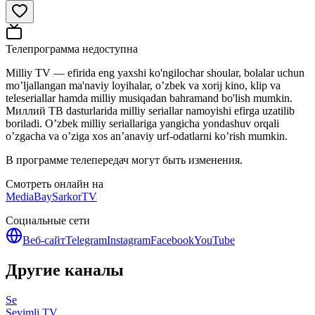
Телепрограмма недоступна
Milliy TV — efirida eng yaxshi ko'ngilochar shoular, bolalar uchun
mo’ljallangan ma'naviy loyihalar, o’zbek va xorij kino, klip va
teleseriallar hamda milliy musiqadan bahramand bo'lish mumkin.
Миллий ТВ dasturlarida milliy seriallar namoyishi efirga uzatilib
boriladi. O’zbek milliy seriallariga yangicha yondashuv orqali
o’zgacha va o’ziga xos an’anaviy urf-odatlarni ko’rish mumkin.
В программе телепередач могут быть изменения.
Смотреть онлайн на
MediaBay
SarkorTV
Социальные сети
Веб-сайт
Telegram
Instagram
Facebook
YouTube
Другие каналы
Se
Sevimli TV