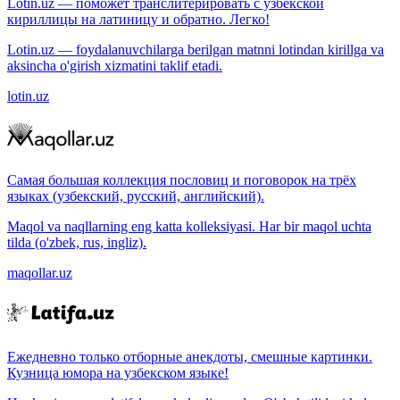
Lotin.uz — поможет транслитерировать с узбекской
кириллицы на латиницу и обратно. Легко!
Lotin.uz — foydalanuvchilarga berilgan matnni lotindan kirillga va
aksincha o'girish xizmatini taklif etadi.
lotin.uz
Самая большая коллекция пословиц и поговорок на трёх
языках (узбекский, русский, английский).
Maqol va naqllarning eng katta kolleksiyasi. Har bir maqol uchta
tilda (o'zbek, rus, ingliz).
maqollar.uz
Ежедневно только отборные анекдоты, смешные картинки.
Кузница юмора на узбекском языке!