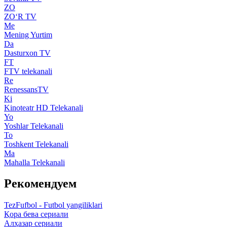
ZO
ZO‘R TV
Me
Mening Yurtim
Da
Dasturxon TV
FT
FTV telekanali
Re
RenessansTV
Ki
Kinoteatr HD Telekanali
Yo
Yoshlar Telekanali
To
Toshkent Telekanali
Ma
Mahalla Telekanali
Рекомендуем
TezFufbol - Futbol yangiliklari
Қора бева сериали
Алҳазар сериали