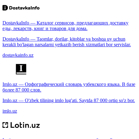
DostavkaInfo — Каталог сервисов, предлагающих доставку
еды, лекарств, книг и товаров для дома.
DostavkaInfo — Taomlar, dorilar, kitoblar va boshqa uy uchun
kerakli bo'lagan narsalarni yetkazib berish xizmatlari bor servislar.
dostavkainfo.uz
Imlo.uz — Орфографический словарь узбекского языка. В базе
более 87 000 слов.
Imlo.uz — O'zbek tilining imlo lug'ati. Saytda 87 000 ortiq so'z bor.
imlo.uz