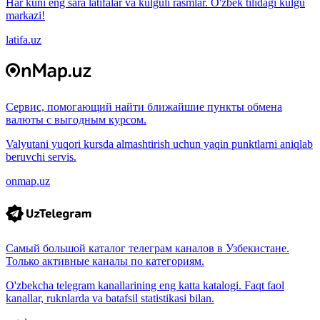
Har kuni eng sara latifalar va kulguli rasmlar. O'zbek tilidagi kulgu
markazi!
latifa.uz
Сервис, помогающий найти ближайшие пункты обмена
валюты с выгодным курсом.
Valyutani yuqori kursda almashtirish uchun yaqin punktlarni aniqlab
beruvchi servis.
onmap.uz
Самый большой каталог телеграм каналов в Узбекистане.
Только активные каналы по категориям.
O'zbekcha telegram kanallarining eng katta katalogi. Faqt faol
kanallar, ruknlarda va batafsil statistikasi bilan.