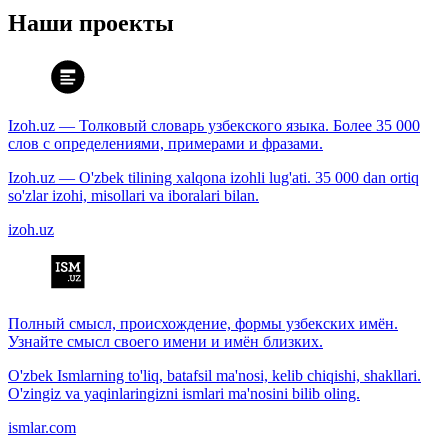
Наши проекты
Izoh.uz — Толковый словарь узбекского языка. Более 35 000
слов с определениями, примерами и фразами.
Izoh.uz — O'zbek tilining xalqona izohli lug'ati. 35 000 dan ortiq
so'zlar izohi, misollari va iboralari bilan.
izoh.uz
Полный смысл, происхождение, формы узбекских имён.
Узнайте смысл своего имени и имён близких.
O'zbek Ismlarning to'liq, batafsil ma'nosi, kelib chiqishi, shakllari.
O'zingiz va yaqinlaringizni ismlari ma'nosini bilib oling.
ismlar.com