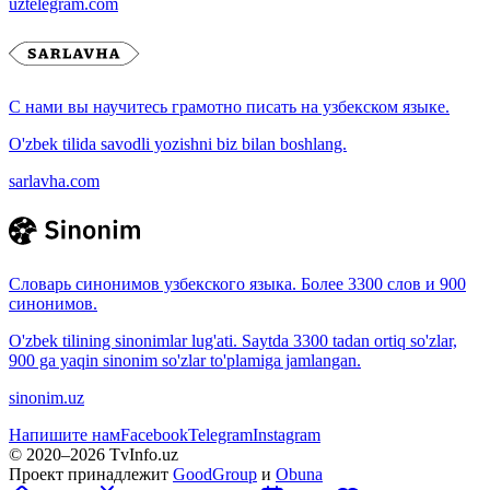
uztelegram.com
С нами вы научитесь грамотно писать на узбекском языке.
O'zbek tilida savodli yozishni biz bilan boshlang.
sarlavha.com
Словарь синонимов узбекского языка. Более 3300 слов и 900
синонимов.
O'zbek tilining sinonimlar lug'ati. Saytda 3300 tadan ortiq so'zlar,
900 ga yaqin sinonim so'zlar to'plamiga jamlangan.
sinonim.uz
Напишите нам
Facebook
Telegram
Instagram
© 2020–
2026
TvInfo.uz
Проект принадлежит
GoodGroup
и
Obuna