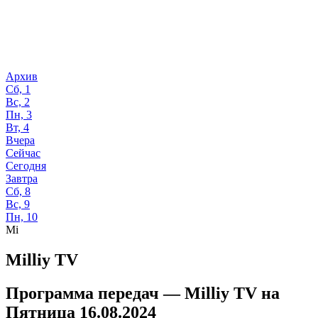
Архив
Сб, 1
Вс, 2
Пн, 3
Вт, 4
Вчера
Сейчас
Сегодня
Завтра
Сб, 8
Вс, 9
Пн, 10
Mi
Milliy TV
Программа передач —
Milliy TV
на
Пятница 16.08.2024