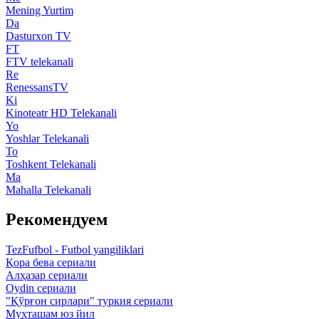
Mening Yurtim
Da
Dasturxon TV
FT
FTV telekanali
Re
RenessansTV
Ki
Kinoteatr HD Telekanali
Yo
Yoshlar Telekanali
To
Toshkent Telekanali
Ma
Mahalla Telekanali
Рекомендуем
TezFufbol - Futbol yangiliklari
Қора бева сериали
Алҳазар сериали
Oydin сериали
"Қўрғон сирлари" туркия сериали
Муҳташам юз йил