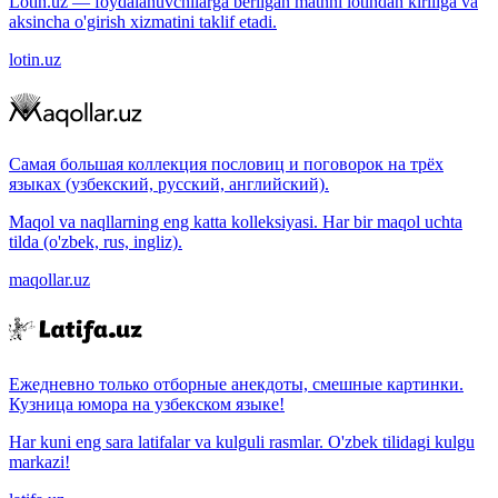
Lotin.uz — foydalanuvchilarga berilgan matnni lotindan kirillga va
aksincha o'girish xizmatini taklif etadi.
lotin.uz
Самая большая коллекция пословиц и поговорок на трёх
языках (узбекский, русский, английский).
Maqol va naqllarning eng katta kolleksiyasi. Har bir maqol uchta
tilda (o'zbek, rus, ingliz).
maqollar.uz
Ежедневно только отборные анекдоты, смешные картинки.
Кузница юмора на узбекском языке!
Har kuni eng sara latifalar va kulguli rasmlar. O'zbek tilidagi kulgu
markazi!