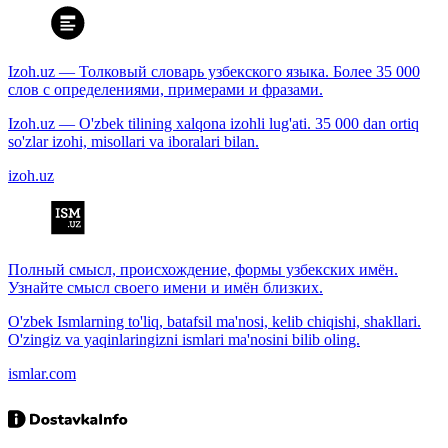
Izoh.uz — Толковый словарь узбекского языка. Более 35 000
слов с определениями, примерами и фразами.
Izoh.uz — O'zbek tilining xalqona izohli lug'ati. 35 000 dan ortiq
so'zlar izohi, misollari va iboralari bilan.
izoh.uz
Полный смысл, происхождение, формы узбекских имён.
Узнайте смысл своего имени и имён близких.
O'zbek Ismlarning to'liq, batafsil ma'nosi, kelib chiqishi, shakllari.
O'zingiz va yaqinlaringizni ismlari ma'nosini bilib oling.
ismlar.com