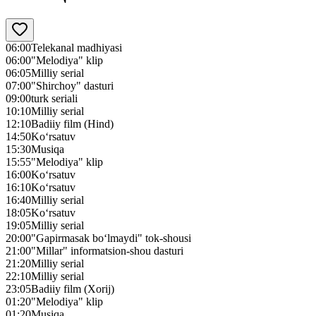
06:00
Telekanal madhiyasi
06:00
"Melodiya" klip
06:05
Milliy serial
07:00
"Shirchoy" dasturi
09:00
turk seriali
10:10
Milliy serial
12:10
Badiiy film (Hind)
14:50
Ko‘rsatuv
15:30
Musiqa
15:55
"Melodiya" klip
16:00
Ko‘rsatuv
16:10
Ko‘rsatuv
16:40
Milliy serial
18:05
Ko‘rsatuv
19:05
Milliy serial
20:00
"Gapirmasak bo‘lmaydi" tok-shousi
21:00
"Millar" informatsion-shou dasturi
21:20
Milliy serial
22:10
Milliy serial
23:05
Badiiy film (Xorij)
01:20
"Melodiya" klip
01:20
Musiqa