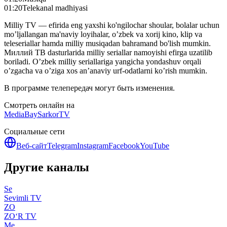
01:20
Telekanal madhiyasi
Milliy TV — efirida eng yaxshi ko'ngilochar shoular, bolalar uchun
mo’ljallangan ma'naviy loyihalar, o’zbek va xorij kino, klip va
teleseriallar hamda milliy musiqadan bahramand bo'lish mumkin.
Миллий ТВ dasturlarida milliy seriallar namoyishi efirga uzatilib
boriladi. O’zbek milliy seriallariga yangicha yondashuv orqali
o’zgacha va o’ziga xos an’anaviy urf-odatlarni ko’rish mumkin.
В программе телепередач могут быть изменения.
Смотреть онлайн на
MediaBay
SarkorTV
Социальные сети
Веб-сайт
Telegram
Instagram
Facebook
YouTube
Другие каналы
Se
Sevimli TV
ZO
ZO‘R TV
Me