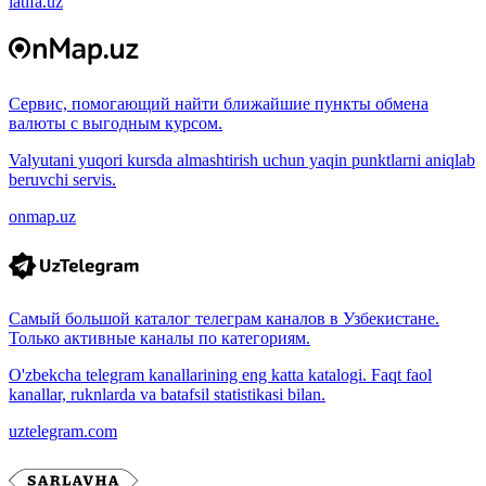
latifa.uz
Сервис, помогающий найти ближайшие пункты обмена
валюты с выгодным курсом.
Valyutani yuqori kursda almashtirish uchun yaqin punktlarni aniqlab
beruvchi servis.
onmap.uz
Самый большой каталог телеграм каналов в Узбекистане.
Только активные каналы по категориям.
O'zbekcha telegram kanallarining eng katta katalogi. Faqt faol
kanallar, ruknlarda va batafsil statistikasi bilan.
uztelegram.com