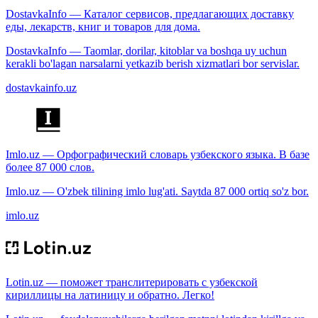
DostavkaInfo — Каталог сервисов, предлагающих доставку
еды, лекарств, книг и товаров для дома.
DostavkaInfo — Taomlar, dorilar, kitoblar va boshqa uy uchun
kerakli bo'lagan narsalarni yetkazib berish xizmatlari bor servislar.
dostavkainfo.uz
Imlo.uz — Орфографический словарь узбекского языка. В базе
более 87 000 слов.
Imlo.uz — O'zbek tilining imlo lug'ati. Saytda 87 000 ortiq so'z bor.
imlo.uz
Lotin.uz — поможет транслитерировать с узбекской
кириллицы на латиницу и обратно. Легко!