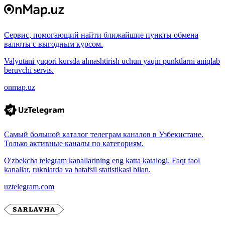
Сервис, помогающий найти ближайшие пункты обмена
валюты с выгодным курсом.
Valyutani yuqori kursda almashtirish uchun yaqin punktlarni aniqlab
beruvchi servis.
onmap.uz
Самый большой каталог телеграм каналов в Узбекистане.
Только активные каналы по категориям.
O'zbekcha telegram kanallarining eng katta katalogi. Faqt faol
kanallar, ruknlarda va batafsil statistikasi bilan.
uztelegram.com