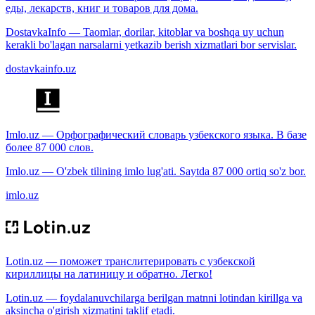
еды, лекарств, книг и товаров для дома.
DostavkaInfo — Taomlar, dorilar, kitoblar va boshqa uy uchun
kerakli bo'lagan narsalarni yetkazib berish xizmatlari bor servislar.
dostavkainfo.uz
Imlo.uz — Орфографический словарь узбекского языка. В базе
более 87 000 слов.
Imlo.uz — O'zbek tilining imlo lug'ati. Saytda 87 000 ortiq so'z bor.
imlo.uz
Lotin.uz — поможет транслитерировать с узбекской
кириллицы на латиницу и обратно. Легко!
Lotin.uz — foydalanuvchilarga berilgan matnni lotindan kirillga va
aksincha o'girish xizmatini taklif etadi.