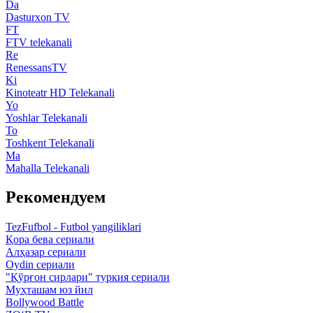
Da
Dasturxon TV
FT
FTV telekanali
Re
RenessansTV
Ki
Kinoteatr HD Telekanali
Yo
Yoshlar Telekanali
To
Toshkent Telekanali
Ma
Mahalla Telekanali
Рекомендуем
TezFufbol - Futbol yangiliklari
Қора бева сериали
Алҳазар сериали
Oydin сериали
"Қўрғон сирлари" туркия сериали
Муҳташам юз йил
Bollywood Battle