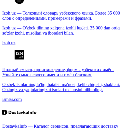
Izoh.uz — Толковый словарь узбекского языка. Более 35 000
слов с определениями, примерами и фразами.
Izoh.uz — O'zbek tilining xalqona izohli lug'ati. 35 000 dan ortiq
so'zlar izohi, misollari va iboralari bilan.
izoh.uz
Полный смысл, происхождение, формы узбекских имён.
Узнайте смысл своего имени и имён близких.
O'zbek Ismlarning to'liq, batafsil ma'nosi, kelib chiqishi, shakllari.
O'zingiz va yaqinlaringizni ismlari ma'nosini bilib oling.
ismlar.com
DostavkaInfo — Каталог сервисов, предлагающих доставку