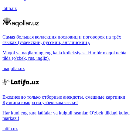
lotin.uz
Самая большая коллекция пословиц и поговорок на трёх
языках (узбекский, русский, английский).
Maqol va naqllarning eng katta kolleksiyasi. Har bir maqol uchta
tilda (o'zbek, rus, ingliz).
maqollar.uz
Ежедневно только отборные анекдоты, смешные картинки.
Кузница юмора на узбекском языке!
Har kuni eng sara latifalar va kulguli rasmlar. O'zbek tilidagi kulgu
markazi!
latifa.uz