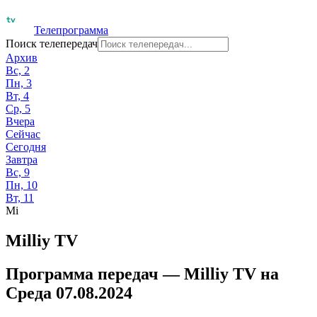
Телепрограмма
Поиск телепередач
Архив
Вс, 2
Пн, 3
Вт, 4
Ср, 5
Вчера
Сейчас
Сегодня
Завтра
Вс, 9
Пн, 10
Вт, 11
Mi
Milliy TV
Программа передач —
Milliy TV
на
Среда 07.08.2024