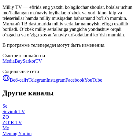
Milliy TV — efirida eng yaxshi ko'ngilochar shoular, bolalar uchun
mo’ljallangan ma'naviy loyihalar, o’zbek va xorij kino, klip va
teleseriallar hamda milliy musiqadan bahramand bo'lish mumkin.
Миллий ТВ dasturlarida milliy seriallar namoyishi efirga uzatilib
boriladi. O’zbek milliy seriallariga yangicha yondashuv orqali
o’zgacha va o’ziga xos an’anaviy urf-odatlarni ko’rish mumkin.
В программе телепередач могут быть изменения.
Смотреть онлайн на
MediaBay
SarkorTV
Социальные сети
Веб-сайт
Telegram
Instagram
Facebook
YouTube
Другие каналы
Se
Sevimli TV
ZO
ZO‘R TV
Me
Mening Yurtim