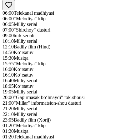
06:00
Telekanal madhiyasi
06:00
"Melodiya" klip
06:05
Milliy serial
07:00
"Shirchoy" dasturi
09:00
turk seriali
10:10
Milliy serial
12:10
Badiiy film (Hind)
14:50
Ko‘rsatuv
15:30
Musiqa
15:55
"Melodiya" klip
16:00
Ko‘rsatuv
16:10
Ko‘rsatuv
16:40
Milliy serial
18:05
Ko‘rsatuv
19:05
Milliy serial
20:00
"Gapirmasak bo‘lmaydi" tok-shousi
21:00
"Millar" informatsion-shou dasturi
21:20
Milliy serial
22:10
Milliy serial
23:05
Badiiy film (Xorij)
01:20
"Melodiya" klip
01:20
Musiqa
01:20
Telekanal madhiyasi