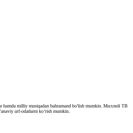
eriallar hamda milliy musiqadan bahramand bo'lish mumkin. Миллий ТВ
n’anaviy urf-odatlarni ko’rish mumkin.