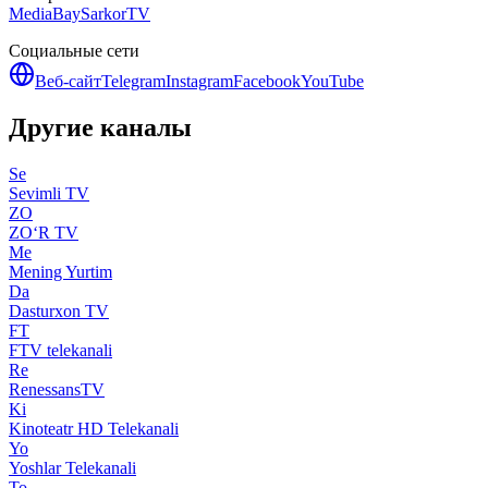
MediaBay
SarkorTV
Социальные сети
Веб-сайт
Telegram
Instagram
Facebook
YouTube
Другие каналы
Se
Sevimli TV
ZO
ZO‘R TV
Me
Mening Yurtim
Da
Dasturxon TV
FT
FTV telekanali
Re
RenessansTV
Ki
Kinoteatr HD Telekanali
Yo
Yoshlar Telekanali
To