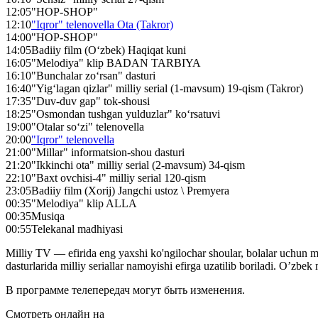
12:05
"HOP-SHOP"
12:10
"Iqror" telenovella Ota (Takror)
14:00
"HOP-SHOP"
14:05
Badiiy film (O‘zbek) Haqiqat kuni
16:05
"Melodiya" klip BADAN TARBIYA
16:10
"Bunchalar zo‘rsan" dasturi
16:40
"Yig‘lagan qizlar" milliy serial (1-mavsum) 19-qism (Takror)
17:35
"Duv-duv gap" tok-shousi
18:25
"Osmondan tushgan yulduzlar" ko‘rsatuvi
19:00
"Otalar so‘zi" telenovella
20:00
"Iqror" telenovella
21:00
"Millar" informatsion-shou dasturi
21:20
"Ikkinchi ota" milliy serial (2-mavsum) 34-qism
22:10
"Baxt ovchisi-4" milliy serial 120-qism
23:05
Badiiy film (Xorij) Jangchi ustoz \ Premyera
00:35
"Melodiya" klip ALLA
00:35
Musiqa
00:55
Telekanal madhiyasi
Milliy TV — efirida eng yaxshi ko'ngilochar shoular, bolalar uchun 
dasturlarida milliy seriallar namoyishi efirga uzatilib boriladi. O’zb
В программе телепередач могут быть изменения.
Смотреть онлайн на