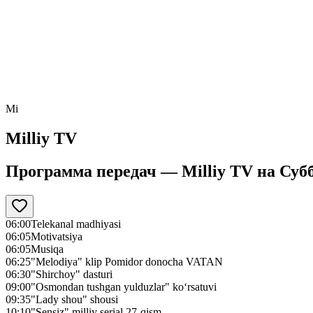
Mi
Milliy TV
Программа передач —
Milliy TV
на
Субб
06:00
Telekanal madhiyasi
06:05
Motivatsiya
06:05
Musiqa
06:25
"Melodiya" klip Pomidor donocha VATAN
06:30
"Shirchoy" dasturi
09:00
"Osmondan tushgan yulduzlar" ko‘rsatuvi
09:35
"Lady shou" shousi
10:10
"Sensiz" milliy serial 27-qism