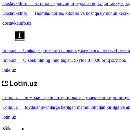
DostavkaInfo — Каталог сервисов, предлагающих доставку еды, 
DostavkaInfo — Taomlar, dorilar, kitoblar va boshqa uy uchun kerakli b
dostavkainfo.uz
Imlo.uz — Орфографический словарь узбекского языка. В базе б
Imlo.uz — O'zbek tilining imlo lug'ati. Saytda 87 000 ortiq so'z bor.
imlo.uz
Lotin.uz — поможет транслитерировать с узбекской кириллицы 
Lotin.uz — foydalanuvchilarga berilgan matnni lotindan kirillga va aksi
lotin.uz