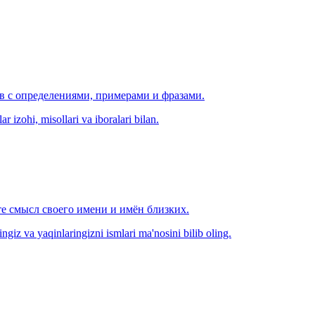
ов с определениями, примерами и фразами.
r izohi, misollari va iboralari bilan.
е смысл своего имени и имён близких.
zingiz va yaqinlaringizni ismlari ma'nosini bilib oling.