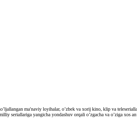
mo’ljallangan ma'naviy loyihalar, o’zbek va xorij kino, klip va teles
ek milliy seriallariga yangicha yondashuv orqali o’zgacha va o’ziga xos a