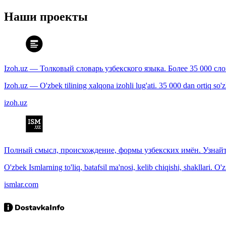
Наши проекты
Izoh.uz — Толковый словарь узбекского языка. Более 35 000 сл
Izoh.uz — O'zbek tilining xalqona izohli lug'ati. 35 000 dan ortiq so'zla
izoh.uz
Полный смысл, происхождение, формы узбекских имён. Узнайт
O'zbek Ismlarning to'liq, batafsil ma'nosi, kelib chiqishi, shakllari. O'
ismlar.com