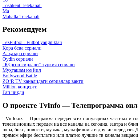
Toshkent Telekanali
Ma
Mahalla Telekanali
Рекомендуем
TezFufbol - Futbol yangiliklari
Қора бева сериали
Алҳазар сериали
Oydin сериали
"Қўрғон сирлари" туркия сериали
Муҳташам юз йил
Bollywood Battle
ZO‘R TV каналидаги сериаллар вақти
Million концерти
Гап чиқди
О проекте TvInfo — Телепрограмма он
TVinfo.uz — Программа передач всех популярных частных и го
телевизионных передач на все каналы на сегодня, завтра и бл
mma, бокс, новости, музыка, мультфильмы и другие передачи. Дл
прямом эфире бесплатно или платно лучшие тв каналы вещающ