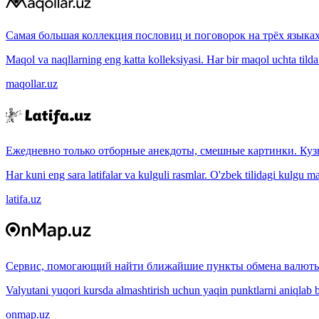
Самая большая коллекция пословиц и поговорок на трёх языках
Maqol va naqllarning eng katta kolleksiyasi. Har bir maqol uchta tilda (
maqollar.uz
Ежедневно только отборные анекдоты, смешные картинки. Куз
Har kuni eng sara latifalar va kulguli rasmlar. O'zbek tilidagi kulgu m
latifa.uz
Сервис, помогающий найти ближайшие пункты обмена валюты
Valyutani yuqori kursda almashtirish uchun yaqin punktlarni aniqlab b
onmap.uz