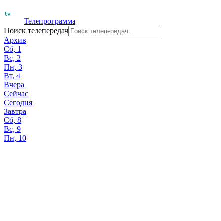
Телепрограмма
Поиск телепередач
Архив
Сб, 1
Вс, 2
Пн, 3
Вт, 4
Вчера
Сейчас
Сегодня
Завтра
Сб, 8
Вс, 9
Пн, 10