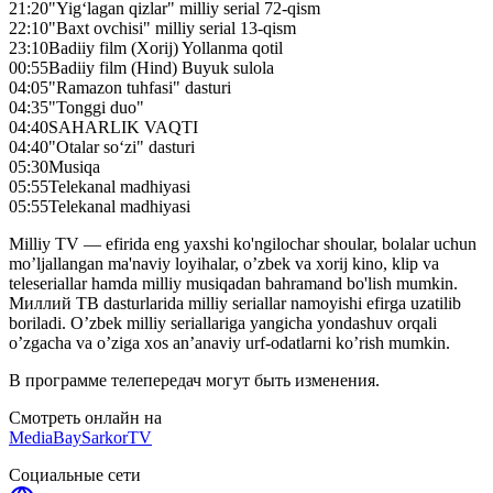
21:20
"Yig‘lagan qizlar" milliy serial 72-qism
22:10
"Baxt ovchisi" milliy serial 13-qism
23:10
Badiiy film (Xorij) Yollanma qotil
00:55
Badiiy film (Hind) Buyuk sulola
04:05
"Ramazon tuhfasi" dasturi
04:35
"Tonggi duo"
04:40
SAHARLIK VAQTI
04:40
"Otalar so‘zi" dasturi
05:30
Musiqa
05:55
Telekanal madhiyasi
05:55
Telekanal madhiyasi
Milliy TV — efirida eng yaxshi ko'ngilochar shoular, bolalar uchun
mo’ljallangan ma'naviy loyihalar, o’zbek va xorij kino, klip va
teleseriallar hamda milliy musiqadan bahramand bo'lish mumkin.
Миллий ТВ dasturlarida milliy seriallar namoyishi efirga uzatilib
boriladi. O’zbek milliy seriallariga yangicha yondashuv orqali
o’zgacha va o’ziga xos an’anaviy urf-odatlarni ko’rish mumkin.
В программе телепередач могут быть изменения.
Смотреть онлайн на
MediaBay
SarkorTV
Социальные сети