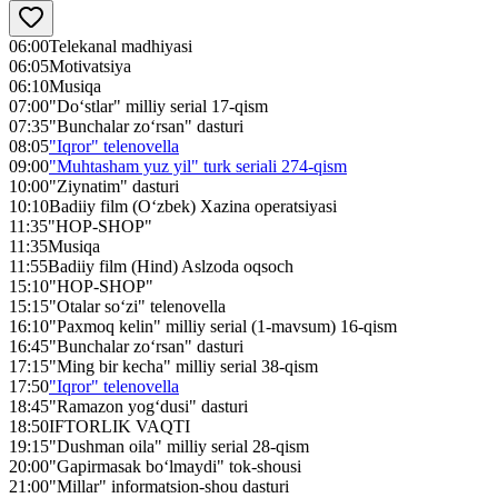
06:00
Telekanal madhiyasi
06:05
Motivatsiya
06:10
Musiqa
07:00
"Do‘stlar" milliy serial 17-qism
07:35
"Bunchalar zo‘rsan" dasturi
08:05
"Iqror" telenovella
09:00
"Muhtasham yuz yil" turk seriali 274-qism
10:00
"Ziynatim" dasturi
10:10
Badiiy film (O‘zbek) Хazina operatsiyasi
11:35
"HOP-SHOP"
11:35
Musiqa
11:55
Badiiy film (Hind) Aslzoda oqsoch
15:10
"HOP-SHOP"
15:15
"Otalar so‘zi" telenovella
16:10
"Paxmoq kelin" milliy serial (1-mavsum) 16-qism
16:45
"Bunchalar zo‘rsan" dasturi
17:15
"Ming bir kecha" milliy serial 38-qism
17:50
"Iqror" telenovella
18:45
"Ramazon yog‘dusi" dasturi
18:50
IFTORLIK VAQTI
19:15
"Dushman oila" milliy serial 28-qism
20:00
"Gapirmasak bo‘lmaydi" tok-shousi
21:00
"Millar" informatsion-shou dasturi