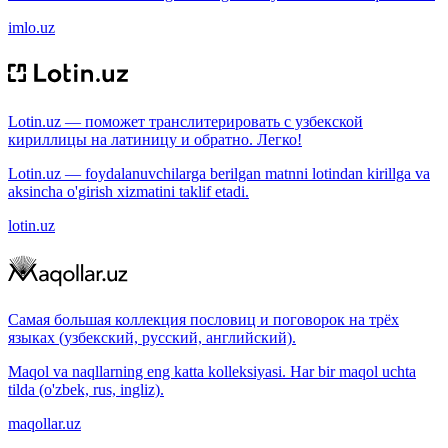
imlo.uz
Lotin.uz — поможет транслитерировать с узбекской
кириллицы на латиницу и обратно. Легко!
Lotin.uz — foydalanuvchilarga berilgan matnni lotindan kirillga va
aksincha o'girish xizmatini taklif etadi.
lotin.uz
Самая большая коллекция пословиц и поговорок на трёх
языках (узбекский, русский, английский).
Maqol va naqllarning eng katta kolleksiyasi. Har bir maqol uchta
tilda (o'zbek, rus, ingliz).
maqollar.uz