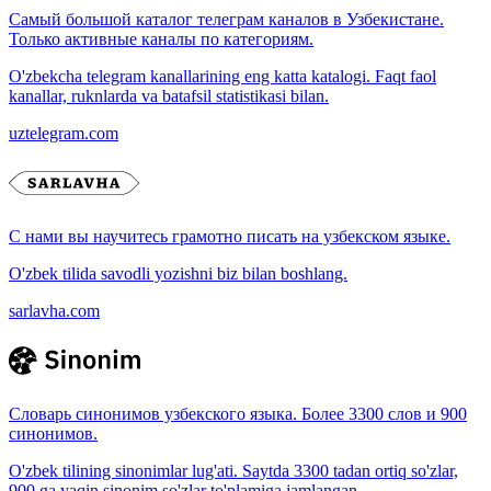
Самый большой каталог телеграм каналов в Узбекистане.
Только активные каналы по категориям.
O'zbekcha telegram kanallarining eng katta katalogi. Faqt faol
kanallar, ruknlarda va batafsil statistikasi bilan.
uztelegram.com
С нами вы научитесь грамотно писать на узбекском языке.
O'zbek tilida savodli yozishni biz bilan boshlang.
sarlavha.com
Словарь синонимов узбекского языка. Более 3300 слов и 900
синонимов.
O'zbek tilining sinonimlar lug'ati. Saytda 3300 tadan ortiq so'zlar,
900 ga yaqin sinonim so'zlar to'plamiga jamlangan.