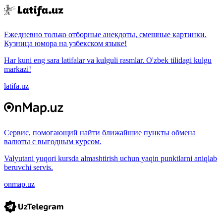
Ежедневно только отборные анекдоты, смешные картинки.
Кузница юмора на узбекском языке!
Har kuni eng sara latifalar va kulguli rasmlar. O'zbek tilidagi kulgu
markazi!
latifa.uz
Сервис, помогающий найти ближайшие пункты обмена
валюты с выгодным курсом.
Valyutani yuqori kursda almashtirish uchun yaqin punktlarni aniqlab
beruvchi servis.
onmap.uz