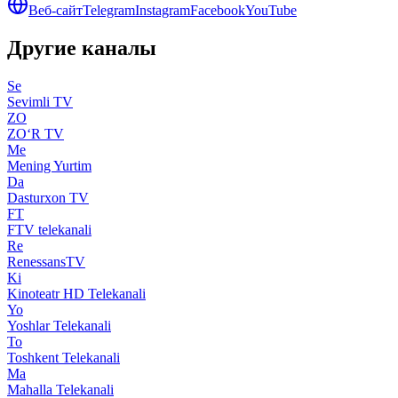
Веб-сайт
Telegram
Instagram
Facebook
YouTube
Другие каналы
Se
Sevimli TV
ZO
ZO‘R TV
Me
Mening Yurtim
Da
Dasturxon TV
FT
FTV telekanali
Re
RenessansTV
Ki
Kinoteatr HD Telekanali
Yo
Yoshlar Telekanali
To
Toshkent Telekanali
Ma
Mahalla Telekanali