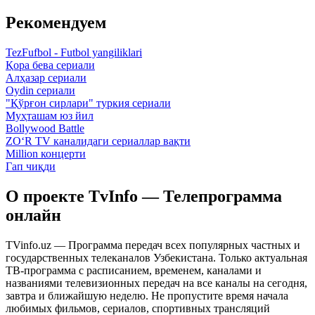
Рекомендуем
TezFufbol - Futbol yangiliklari
Қора бева сериали
Алҳазар сериали
Oydin сериали
"Қўрғон сирлари" туркия сериали
Муҳташам юз йил
Bollywood Battle
ZO‘R TV каналидаги сериаллар вақти
Million концерти
Гап чиқди
О проекте TvInfo — Телепрограмма
онлайн
TVinfo.uz — Программа передач всех популярных частных и
государственных телеканалов Узбекистана. Только актуальная
ТВ-программа с расписанием, временем, каналами и
названиями телевизионных передач на все каналы на сегодня,
завтра и ближайшую неделю. Не пропустите время начала
любимых фильмов, сериалов, спортивных трансляций