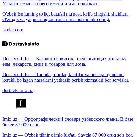
Узнайте смысл своего имени и имён близких.
O'zbek Ismlarning to'liq, batafsil ma'nosi, kelib chiqishi, shakllari.
O'zingiz va yaqinlaringizni ismlari ma'nosini bilib oling.
ismlar.com
DostavkaInfo — Каталог сервисов, предлагающих доставку
еды, лекарств, книг и товаров для дома.
DostavkaInfo — Taomlar, dorilar, kitoblar va boshqa uy uchun
kerakli bo'lagan narsalarni yetkazib berish xizmatlari bor servislar.
dostavkainfo.uz
Imlo.uz — Орфографический словарь узбекского языка. В базе
более 87 000 слов.
Imlo.uz — O'zbek tilining imlo lug'ati. Saytda 87 000 ortiq so'z bor.