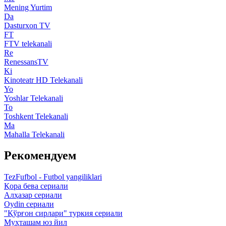
Mening Yurtim
Da
Dasturxon TV
FT
FTV telekanali
Re
RenessansTV
Ki
Kinoteatr HD Telekanali
Yo
Yoshlar Telekanali
To
Toshkent Telekanali
Ma
Mahalla Telekanali
Рекомендуем
TezFufbol - Futbol yangiliklari
Қора бева сериали
Алҳазар сериали
Oydin сериали
"Қўрғон сирлари" туркия сериали
Муҳташам юз йил