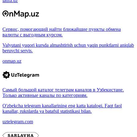
latifa.uz
Сервис, помогающий найти ближайшие пункты обмена
валюты с выгодным курсом.
Valyutani yuqori kursda almashtirish uchun yaqin punktlarni aniqlab
beruvchi servis.
onmap.uz
Самый большой каталог телеграм каналов в Узбекистане.
Только активные каналы по категориям.
O'zbekcha telegram kanallarining eng katta katalogi. Faqt faol
kanallar, ruknlarda va batafsil statistikasi bilan.
uztelegram.com