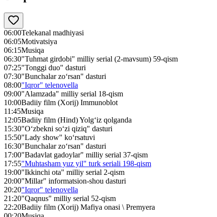
06:00
Telekanal madhiyasi
06:05
Motivatsiya
06:15
Musiqa
06:30
"Tuhmat girdobi" milliy serial (2-mavsum) 59-qism
07:25
"Tonggi duo" dasturi
07:30
"Bunchalar zo‘rsan" dasturi
08:00
"Iqror" telenovella
09:00
"Alamzada" milliy serial 18-qism
10:00
Badiiy film (Xorij) Immunoblot
11:45
Musiqa
12:05
Badiiy film (Hind) Yolg‘iz qolganda
15:30
"O‘zbekni so‘zi qiziq" dasturi
15:50
"Lady show" ko‘rsatuvi
16:30
"Bunchalar zo‘rsan" dasturi
17:00
"Badavlat gadoylar" milliy serial 37-qism
17:55
"Muhtasham yuz yil" turk seriali 198-qism
19:00
"Ikkinchi ota" milliy serial 2-qism
20:00
"Millar" informatsion-shou dasturi
20:20
"Iqror" telenovella
21:20
"Qaqnus" milliy serial 52-qism
22:20
Badiiy film (Xorij) Mafiya onasi \ Premyera
00:20
Musiqa