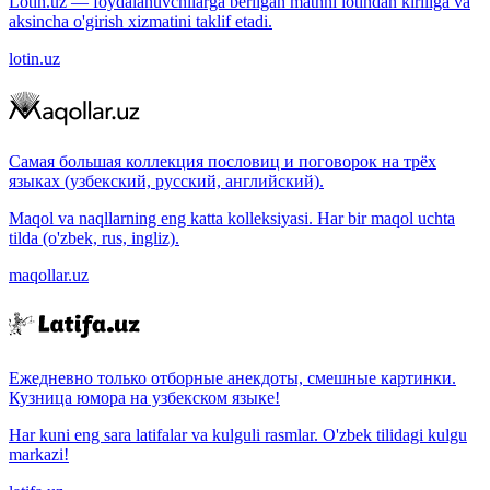
Lotin.uz — foydalanuvchilarga berilgan matnni lotindan kirillga va
aksincha o'girish xizmatini taklif etadi.
lotin.uz
Самая большая коллекция пословиц и поговорок на трёх
языках (узбекский, русский, английский).
Maqol va naqllarning eng katta kolleksiyasi. Har bir maqol uchta
tilda (o'zbek, rus, ingliz).
maqollar.uz
Ежедневно только отборные анекдоты, смешные картинки.
Кузница юмора на узбекском языке!
Har kuni eng sara latifalar va kulguli rasmlar. O'zbek tilidagi kulgu
markazi!