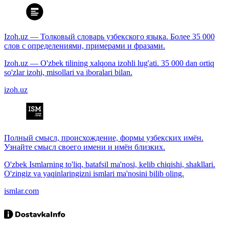
Izoh.uz — Толковый словарь узбекского языка. Более 35 000
слов с определениями, примерами и фразами.
Izoh.uz — O'zbek tilining xalqona izohli lug'ati. 35 000 dan ortiq
so'zlar izohi, misollari va iboralari bilan.
izoh.uz
Полный смысл, происхождение, формы узбекских имён.
Узнайте смысл своего имени и имён близких.
O'zbek Ismlarning to'liq, batafsil ma'nosi, kelib chiqishi, shakllari.
O'zingiz va yaqinlaringizni ismlari ma'nosini bilib oling.
ismlar.com