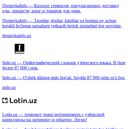
DostavkaInfo — Каталог сервисов, предлагающих доставку
еды, лекарств, книг и товаров для дома.
DostavkaInfo — Taomlar, dorilar, kitoblar va boshqa uy uchun
kerakli bo'lagan narsalarni yetkazib berish xizmatlari bor servislar.
dostavkainfo.uz
Imlo.uz — Орфографический словарь узбекского языка. В базе
более 87 000 слов.
Imlo.uz — O'zbek tilining imlo lug'ati. Saytda 87 000 ortiq so'z bor.
imlo.uz
Lotin.uz — поможет транслитерировать с узбекской
кириллицы на латиницу и обратно. Легко!