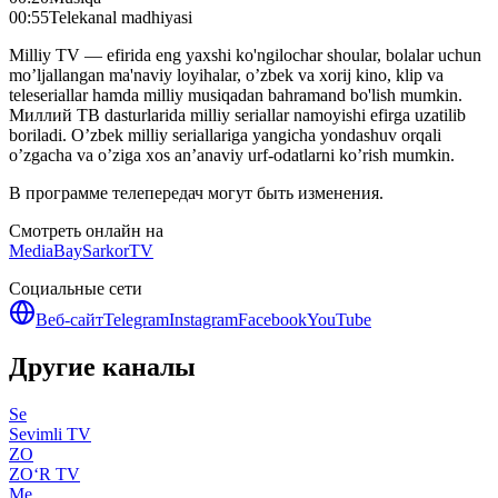
00:55
Telekanal madhiyasi
Milliy TV — efirida eng yaxshi ko'ngilochar shoular, bolalar uchun
mo’ljallangan ma'naviy loyihalar, o’zbek va xorij kino, klip va
teleseriallar hamda milliy musiqadan bahramand bo'lish mumkin.
Миллий ТВ dasturlarida milliy seriallar namoyishi efirga uzatilib
boriladi. O’zbek milliy seriallariga yangicha yondashuv orqali
o’zgacha va o’ziga xos an’anaviy urf-odatlarni ko’rish mumkin.
В программе телепередач могут быть изменения.
Смотреть онлайн на
MediaBay
SarkorTV
Социальные сети
Веб-сайт
Telegram
Instagram
Facebook
YouTube
Другие каналы
Se
Sevimli TV
ZO
ZO‘R TV
Me