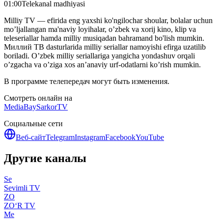
01:00
Telekanal madhiyasi
Milliy TV — efirida eng yaxshi ko'ngilochar shoular, bolalar uchun
mo’ljallangan ma'naviy loyihalar, o’zbek va xorij kino, klip va
teleseriallar hamda milliy musiqadan bahramand bo'lish mumkin.
Миллий ТВ dasturlarida milliy seriallar namoyishi efirga uzatilib
boriladi. O’zbek milliy seriallariga yangicha yondashuv orqali
o’zgacha va o’ziga xos an’anaviy urf-odatlarni ko’rish mumkin.
В программе телепередач могут быть изменения.
Смотреть онлайн на
MediaBay
SarkorTV
Социальные сети
Веб-сайт
Telegram
Instagram
Facebook
YouTube
Другие каналы
Se
Sevimli TV
ZO
ZO‘R TV
Me