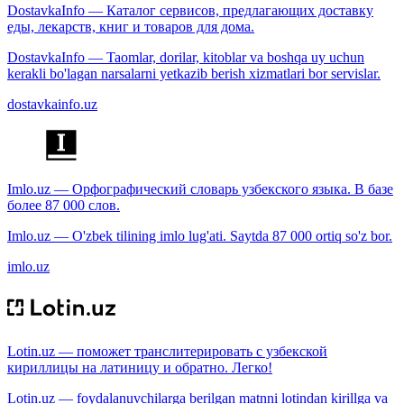
DostavkaInfo — Каталог сервисов, предлагающих доставку
еды, лекарств, книг и товаров для дома.
DostavkaInfo — Taomlar, dorilar, kitoblar va boshqa uy uchun
kerakli bo'lagan narsalarni yetkazib berish xizmatlari bor servislar.
dostavkainfo.uz
Imlo.uz — Орфографический словарь узбекского языка. В базе
более 87 000 слов.
Imlo.uz — O'zbek tilining imlo lug'ati. Saytda 87 000 ortiq so'z bor.
imlo.uz
Lotin.uz — поможет транслитерировать с узбекской
кириллицы на латиницу и обратно. Легко!
Lotin.uz — foydalanuvchilarga berilgan matnni lotindan kirillga va