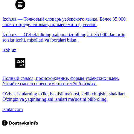
Izoh.uz — Толковый словарь узбекского языка. Более 35 000
слов с определениями, примерами и фразами.
Izoh.uz — O'zbek tilining xalqona izohli lug'ati. 35 000 dan ortiq
so'zlar izohi, misollari va iboralari bilan.
izoh.uz
Полный смысл, происхождение, формы узбекских имён.
Узнайте смысл своего имени и имён близких.
O'zbek Ismlarning to'liq, batafsil ma'nosi, kelib chiqishi, shakllari.
O'zingiz va yaqinlaringizni ismlari ma'nosini bilib oling.
ismlar.com