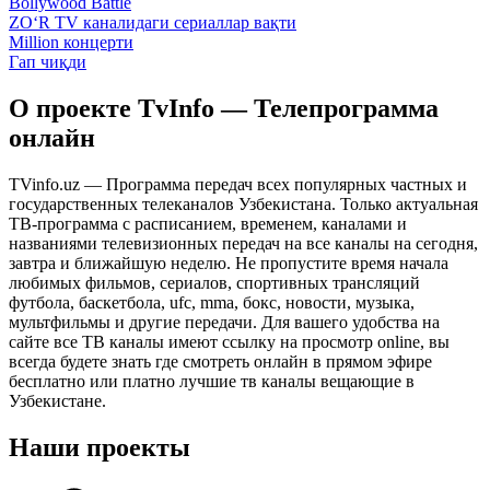
Bollywood Battle
ZO‘R TV каналидаги сериаллар вақти
Million концерти
Гап чиқди
О проекте TvInfo — Телепрограмма
онлайн
TVinfo.uz — Программа передач всех популярных частных и
государственных телеканалов Узбекистана. Только актуальная
ТВ-программа с расписанием, временем, каналами и
названиями телевизионных передач на все каналы на сегодня,
завтра и ближайшую неделю. Не пропустите время начала
любимых фильмов, сериалов, спортивных трансляций
футбола, баскетбола, ufc, mma, бокс, новости, музыка,
мультфильмы и другие передачи. Для вашего удобства на
сайте все ТВ каналы имеют ссылку на просмотр online, вы
всегда будете знать где смотреть онлайн в прямом эфире
бесплатно или платно лучшие тв каналы вещающие в
Узбекистане.
Наши проекты