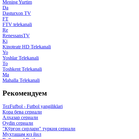
Mening Yurtim
Da
Dasturxon TV
FT
FTV telekanali
Re
RenessansTV
Ki
Kinoteatr HD Telekanali
Yo
Yoshlar Telekanali
To
Toshkent Telekanali
Ma
Mahalla Telekanali
Рекомендуем
TezFufbol - Futbol yangiliklari
Қора бева сериали
Алҳазар сериали
Oydin сериали
"Қўрғон сирлари" туркия сериали
Муҳташам юз йил