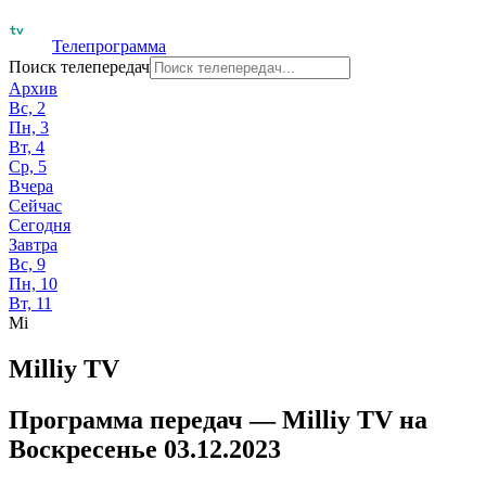
Телепрограмма
Поиск телепередач
Архив
Вс, 2
Пн, 3
Вт, 4
Ср, 5
Вчера
Сейчас
Сегодня
Завтра
Вс, 9
Пн, 10
Вт, 11
Mi
Milliy TV
Программа передач —
Milliy TV
на
Воскресенье 03.12.2023