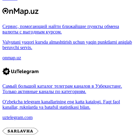
Сервис, помогающий найти ближайшие пункты обмена
валюты с выгодным курсом.
Valyutani yuqori kursda almashtirish uchun yaqin punktlarni aniqlab
beruvchi servis.
onmap.uz
Самый большой каталог телеграм каналов в Узбекистане.
Только активные каналы по категориям.
O'zbekcha telegram kanallarining eng katta katalogi. Faqt faol
kanallar, ruknlarda va batafsil statistikasi bilan.
uztelegram.com