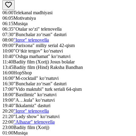
06:00
Telekanal madhiyasi
06:05
Motivatsiya
06:15
Musiqa
06:35
"Otalar so‘zi" telenovella
07:30
"Bunchalar zo‘rsan" dasturi
08:00
"Iqror" telenovella
09:00
"Parixona" milliy serial 42-qism
10:00
"O‘tkir tergov" ko‘rsatuvi
10:40
"Oshga marhamat" ko‘rsatuvi
11:40
Badiiy film (Xorij) Josus bolalar
13:45
Badiiy film (Hind) Raksha Bandhan
16:00
HopShop
16:00
"M-cocktail" ko‘rsatuvi
16:30
"Bunchalar zo‘rsan" dasturi
17:00
"Vido maktubi" turk seriali 64-qism
18:00
"Baxtlimiz" ko‘rsatuvi
19:00
"A…kula" ko‘rsatuvi
19:40
"Ikkalamiz" dasturi
20:20
"Iqror" telenovella
21:20
"Lady show" ko‘rsatuvi
22:00
"Alhazar" telenovella
23:00
Badiiy film (Xorij)
01:00
Musiqa