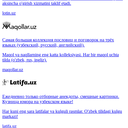
aksincha o'girish xizmatini taklif etadi.
lotin.uz
Самая большая коллекция пословиц и поговорок на трёх
языках (узбекский, русский, английский).
Maqol va naqllarning eng katta kolleksiyasi. Har bir maqol uchta
tilda (o'zbek, rus, ingliz).
maqollar.uz
Ежедневно только отборные анекдоты, смешные картинки.
Кузница юмора на узбекском языке!
Har kuni eng sara latifalar va kulguli rasmlar. O'zbek tilidagi kulgu
markazi!
latifa.uz