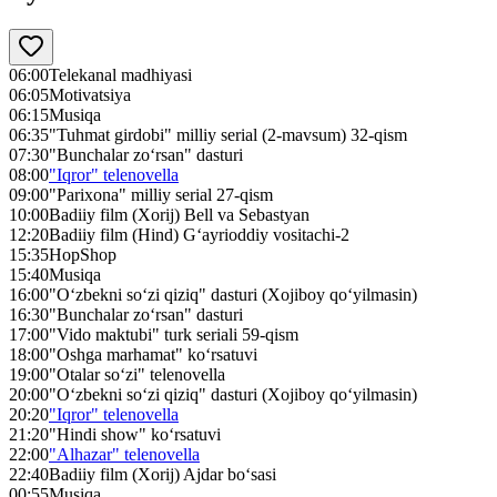
06:00
Telekanal madhiyasi
06:05
Motivatsiya
06:15
Musiqa
06:35
"Tuhmat girdobi" milliy serial (2-mavsum) 32-qism
07:30
"Bunchalar zo‘rsan" dasturi
08:00
"Iqror" telenovella
09:00
"Parixona" milliy serial 27-qism
10:00
Badiiy film (Xorij) Bell va Sebastyan
12:20
Badiiy film (Hind) G‘ayrioddiy vositachi-2
15:35
HopShop
15:40
Musiqa
16:00
"O‘zbekni so‘zi qiziq" dasturi (Xojiboy qo‘yilmasin)
16:30
"Bunchalar zo‘rsan" dasturi
17:00
"Vido maktubi" turk seriali 59-qism
18:00
"Oshga marhamat" ko‘rsatuvi
19:00
"Otalar so‘zi" telenovella
20:00
"O‘zbekni so‘zi qiziq" dasturi (Xojiboy qo‘yilmasin)
20:20
"Iqror" telenovella
21:20
"Hindi show" ko‘rsatuvi
22:00
"Alhazar" telenovella
22:40
Badiiy film (Xorij) Ajdar bo‘sasi
00:55
Musiqa