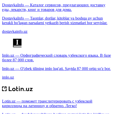
DostavkaInfo — Каталог сервисов, предлагающих доставку
еды, лекарств, книг и товаров для дома.
DostavkaInfo — Taomlar, dorilar, kitoblar va boshqa uy uchun
kerakli bo'lagan narsalarni yetkazib berish xizmatlari bor servislar.
dostavkainfo.uz
Imlo.uz — Орфографический словарь узбекского языка. В базе
более 87 000 слов.
Imlo.uz — O'zbek tilining imlo lug'ati. Saytda 87 000 ortiq so'z bor.
imlo.uz
Lotin.uz — поможет транслитерировать с узбекской
кириллицы на латиницу и обратно. Легко!