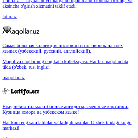
Lotin.uz — foydalanuvchilarga berilgan matnni lotindan kirillga va
aksincha o'girish xizmatini taklif etadi.
lotin.uz
Самая большая коллекция пословиц и поговорок на трёх
языках (узбекский, русский, английский).
Maqol va naqllarning eng katta kolleksiyasi. Har bir maqol uchta
tilda (o'zbek, rus, ingliz).
maqollar.uz
Ежедневно только отборные анекдоты, смешные картинки.
Кузница юмора на узбекском языке!
Har kuni eng sara latifalar va kulguli rasmlar. O'zbek tilidagi kulgu
markazi!