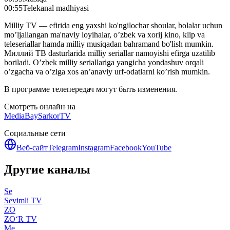
00:55
Telekanal madhiyasi
Milliy TV — efirida eng yaxshi ko'ngilochar shoular, bolalar uchun
mo’ljallangan ma'naviy loyihalar, o’zbek va xorij kino, klip va
teleseriallar hamda milliy musiqadan bahramand bo'lish mumkin.
Миллий ТВ dasturlarida milliy seriallar namoyishi efirga uzatilib
boriladi. O’zbek milliy seriallariga yangicha yondashuv orqali
o’zgacha va o’ziga xos an’anaviy urf-odatlarni ko’rish mumkin.
В программе телепередач могут быть изменения.
Смотреть онлайн на
MediaBay
SarkorTV
Социальные сети
Веб-сайт
Telegram
Instagram
Facebook
YouTube
Другие каналы
Se
Sevimli TV
ZO
ZO‘R TV
Me