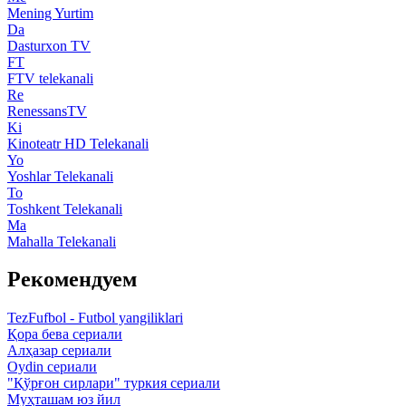
Mening Yurtim
Da
Dasturxon TV
FT
FTV telekanali
Re
RenessansTV
Ki
Kinoteatr HD Telekanali
Yo
Yoshlar Telekanali
To
Toshkent Telekanali
Ma
Mahalla Telekanali
Рекомендуем
TezFufbol - Futbol yangiliklari
Қора бева сериали
Алҳазар сериали
Oydin сериали
"Қўрғон сирлари" туркия сериали
Муҳташам юз йил