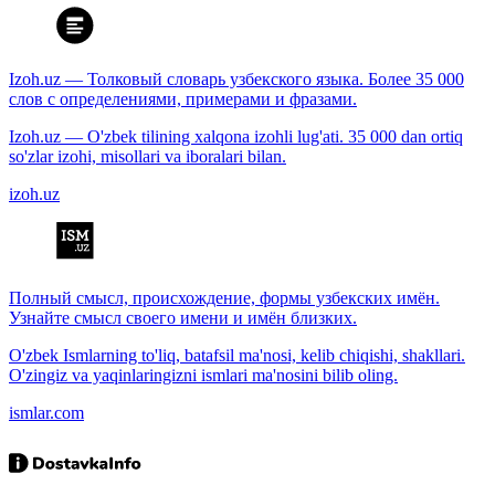
Izoh.uz — Толковый словарь узбекского языка. Более 35 000
слов с определениями, примерами и фразами.
Izoh.uz — O'zbek tilining xalqona izohli lug'ati. 35 000 dan ortiq
so'zlar izohi, misollari va iboralari bilan.
izoh.uz
Полный смысл, происхождение, формы узбекских имён.
Узнайте смысл своего имени и имён близких.
O'zbek Ismlarning to'liq, batafsil ma'nosi, kelib chiqishi, shakllari.
O'zingiz va yaqinlaringizni ismlari ma'nosini bilib oling.
ismlar.com