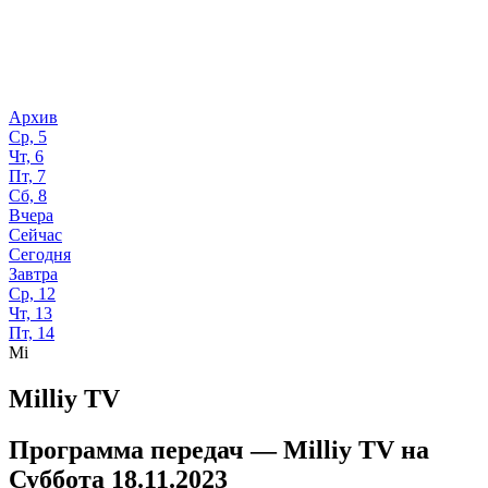
Архив
Ср, 5
Чт, 6
Пт, 7
Сб, 8
Вчера
Сейчас
Сегодня
Завтра
Ср, 12
Чт, 13
Пт, 14
Mi
Milliy TV
Программа передач —
Milliy TV
на
Суббота 18.11.2023