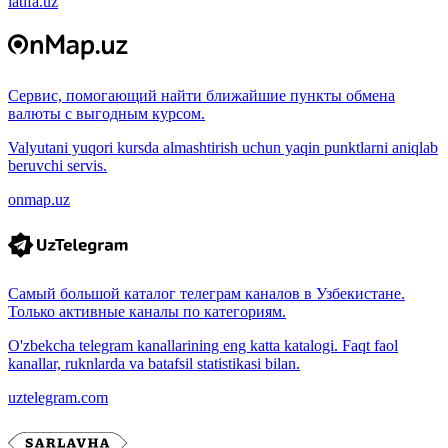
latifa.uz
Сервис, помогающий найти ближайшие пункты обмена
валюты с выгодным курсом.
Valyutani yuqori kursda almashtirish uchun yaqin punktlarni aniqlab
beruvchi servis.
onmap.uz
Самый большой каталог телеграм каналов в Узбекистане.
Только активные каналы по категориям.
O'zbekcha telegram kanallarining eng katta katalogi. Faqt faol
kanallar, ruknlarda va batafsil statistikasi bilan.
uztelegram.com