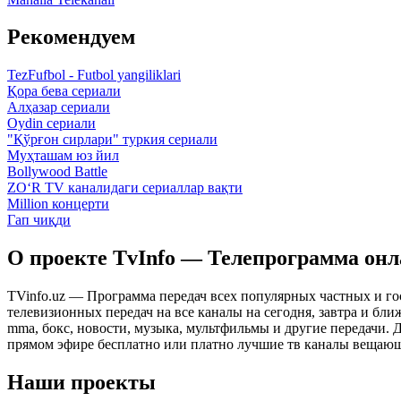
Рекомендуем
TezFufbol - Futbol yangiliklari
Қора бева сериали
Алҳазар сериали
Oydin сериали
"Қўрғон сирлари" туркия сериали
Муҳташам юз йил
Bollywood Battle
ZO‘R TV каналидаги сериаллар вақти
Million концерти
Гап чиқди
О проекте TvInfo — Телепрограмма он
TVinfo.uz — Программа передач всех популярных частных и го
телевизионных передач на все каналы на сегодня, завтра и бл
mma, бокс, новости, музыка, мультфильмы и другие передачи. Дл
прямом эфире бесплатно или платно лучшие тв каналы вещающ
Наши проекты