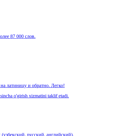
олее 87 000 слов.
на латиницу и обратно. Легко!
ncha o'girish xizmatini taklif etadi.
 (узбекский, русский, английский).