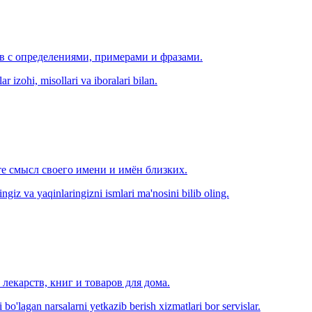
ов с определениями, примерами и фразами.
r izohi, misollari va iboralari bilan.
е смысл своего имени и имён близких.
zingiz va yaqinlaringizni ismlari ma'nosini bilib oling.
лекарств, книг и товаров для дома.
o'lagan narsalarni yetkazib berish xizmatlari bor servislar.