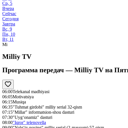
Ср, 5
Вчера
Сейчас
Сегодня
Завтра
Вс, 9
Пн, 10
Вт, 11
Mi
Milliy TV
Программа передач —
Milliy TV
на
Пятн
06:00
Telekanal madhiyasi
06:05
Motivatsiya
06:15
Musiqa
06:35
"Tuhmat girdobi" milliy serial 32-qism
07:15
"Millar" informatsion-shou dasturi
07:30
"Uyg‘onamiz" dasturi
08:00
"Iqror" telenovella
09:00
"Yolg‘iz qoying" milliy serial (2-mavsum) 57-qism