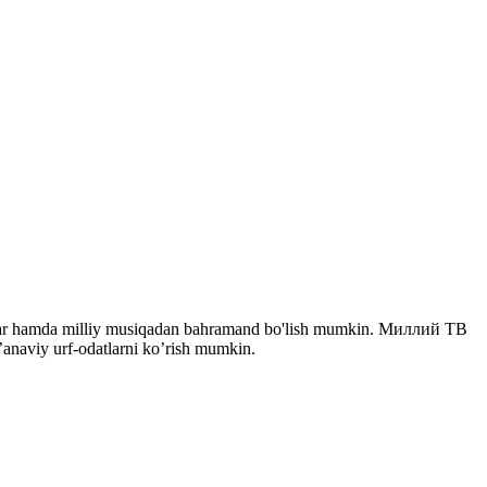
eriallar hamda milliy musiqadan bahramand bo'lish mumkin. Миллий ТВ
n’anaviy urf-odatlarni ko’rish mumkin.