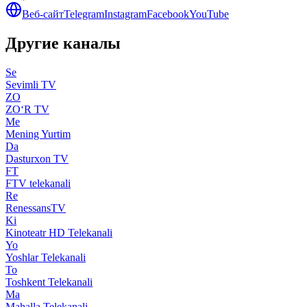
Веб-сайт
Telegram
Instagram
Facebook
YouTube
Другие каналы
Se
Sevimli TV
ZO
ZO‘R TV
Me
Mening Yurtim
Da
Dasturxon TV
FT
FTV telekanali
Re
RenessansTV
Ki
Kinoteatr HD Telekanali
Yo
Yoshlar Telekanali
To
Toshkent Telekanali
Ma
Mahalla Telekanali