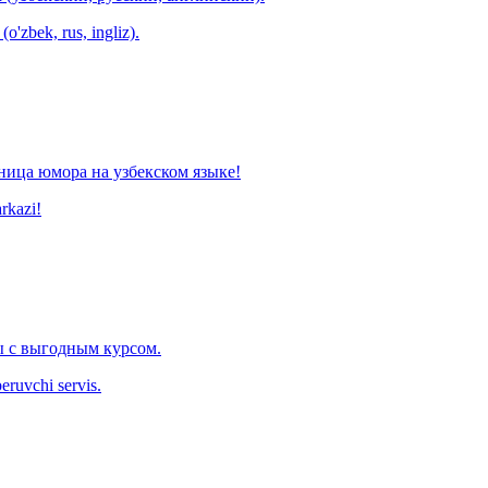
o'zbek, rus, ingliz).
ница юмора на узбекском языке!
arkazi!
 с выгодным курсом.
eruvchi servis.