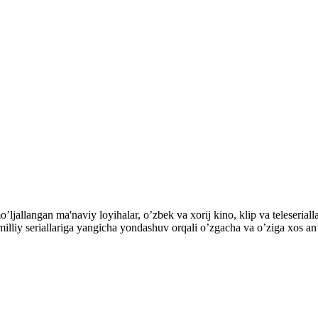
mo’ljallangan ma'naviy loyihalar, o’zbek va xorij kino, klip va teles
ek milliy seriallariga yangicha yondashuv orqali o’zgacha va o’ziga xos a