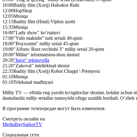
10:00
Badiiy film (Xorij) Haloskor Rubi
12:00
HopShop
12:05
Musiqa
12:15
Badiiy film (Hind) Vijdon azobi
15:35
Musiqa
16:00
"Lady show" ko‘rsatuvi
17:00
"Vido maktubi" turk seriali 49-qism
18:00
"Boyxonim" milliy serial 45-qism
19:00
"Alfons: Baxt ovchishi 3" milliy serial 20-qism
20:00
"Millar" informatsion-shou dasturi
20:20
"Iqror" telenovella
21:20
"Zakovat" intellektual shousi
22:35
Badiiy film (Xorij) Robot Chappi \ Premyera
01:10
Musiqa
01:10
Telekanal madhiyasi
Milliy TV — efirida eng yaxshi ko'ngilochar shoular, bolalar uchun 
dasturlarida milliy seriallar namoyishi efirga uzatilib boriladi. O’zb
В программе телепередач могут быть изменения.
Смотреть онлайн на
MediaBay
SarkorTV
Социальные сети