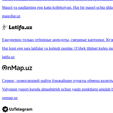
Maqol va naqllarning eng katta kolleksiyasi. Har bir maqol uchta tilda (
maqollar.uz
Ежедневно только отборные анекдоты, смешные картинки. Куз
Har kuni eng sara latifalar va kulguli rasmlar. O'zbek tilidagi kulgu m
latifa.uz
Сервис, помогающий найти ближайшие пункты обмена валюты
Valyutani yuqori kursda almashtirish uchun yaqin punktlarni aniqlab b
onmap.uz