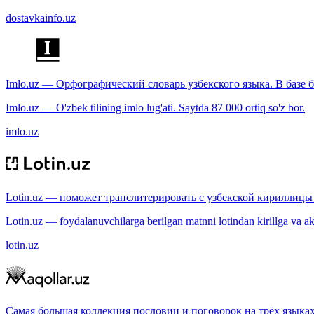
dostavkainfo.uz
Imlo.uz — Орфографический словарь узбекского языка. В базе б
Imlo.uz — O'zbek tilining imlo lug'ati. Saytda 87 000 ortiq so'z bor.
imlo.uz
Lotin.uz — поможет транслитерировать с узбекской кириллицы 
Lotin.uz — foydalanuvchilarga berilgan matnni lotindan kirillga va aksi
lotin.uz
Самая большая коллекция пословиц и поговорок на трёх языках