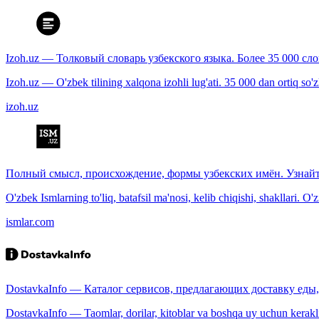
Izoh.uz — Толковый словарь узбекского языка. Более 35 000 сл
Izoh.uz — O'zbek tilining xalqona izohli lug'ati. 35 000 dan ortiq so'zla
izoh.uz
Полный смысл, происхождение, формы узбекских имён. Узнайт
O'zbek Ismlarning to'liq, batafsil ma'nosi, kelib chiqishi, shakllari. O'
ismlar.com
DostavkaInfo — Каталог сервисов, предлагающих доставку еды, 
DostavkaInfo — Taomlar, dorilar, kitoblar va boshqa uy uchun kerakli b