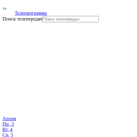
Телепрограмма
Поиск телепередач
Архив
Пн, 3
Вт, 4
Ср, 5