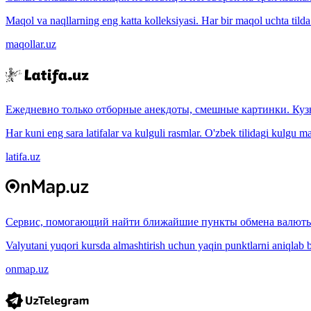
Maqol va naqllarning eng katta kolleksiyasi. Har bir maqol uchta tilda (
maqollar.uz
Ежедневно только отборные анекдоты, смешные картинки. Куз
Har kuni eng sara latifalar va kulguli rasmlar. O'zbek tilidagi kulgu m
latifa.uz
Сервис, помогающий найти ближайшие пункты обмена валюты
Valyutani yuqori kursda almashtirish uchun yaqin punktlarni aniqlab b
onmap.uz