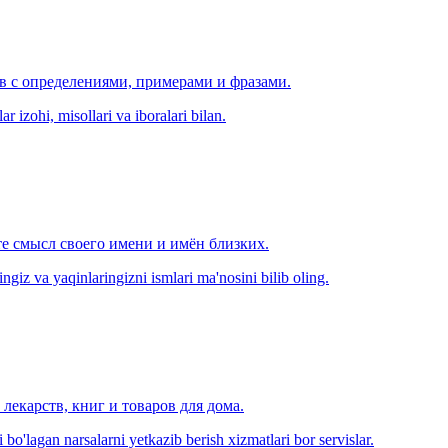
ов с определениями, примерами и фразами.
r izohi, misollari va iboralari bilan.
е смысл своего имени и имён близких.
zingiz va yaqinlaringizni ismlari ma'nosini bilib oling.
лекарств, книг и товаров для дома.
o'lagan narsalarni yetkazib berish xizmatlari bor servislar.