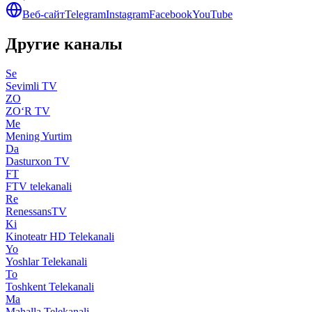
Веб-сайт
Telegram
Instagram
Facebook
YouTube
Другие каналы
Se
Sevimli TV
ZO
ZO‘R TV
Me
Mening Yurtim
Da
Dasturxon TV
FT
FTV telekanali
Re
RenessansTV
Ki
Kinoteatr HD Telekanali
Yo
Yoshlar Telekanali
To
Toshkent Telekanali
Ma
Mahalla Telekanali