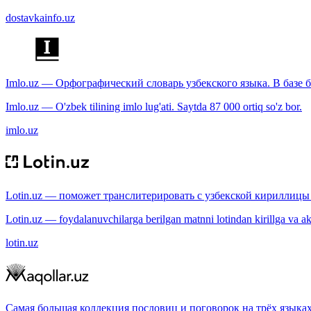
dostavkainfo.uz
Imlo.uz — Орфографический словарь узбекского языка. В базе б
Imlo.uz — O'zbek tilining imlo lug'ati. Saytda 87 000 ortiq so'z bor.
imlo.uz
Lotin.uz — поможет транслитерировать с узбекской кириллицы 
Lotin.uz — foydalanuvchilarga berilgan matnni lotindan kirillga va aksi
lotin.uz
Самая большая коллекция пословиц и поговорок на трёх языках