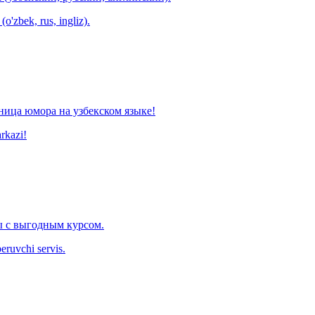
o'zbek, rus, ingliz).
ница юмора на узбекском языке!
arkazi!
 с выгодным курсом.
eruvchi servis.