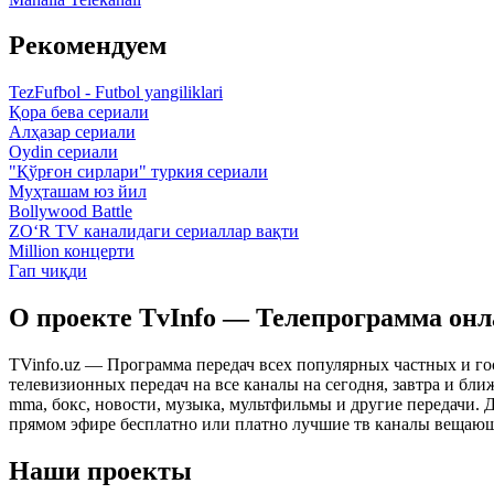
Рекомендуем
TezFufbol - Futbol yangiliklari
Қора бева сериали
Алҳазар сериали
Oydin сериали
"Қўрғон сирлари" туркия сериали
Муҳташам юз йил
Bollywood Battle
ZO‘R TV каналидаги сериаллар вақти
Million концерти
Гап чиқди
О проекте TvInfo — Телепрограмма он
TVinfo.uz — Программа передач всех популярных частных и го
телевизионных передач на все каналы на сегодня, завтра и бл
mma, бокс, новости, музыка, мультфильмы и другие передачи. Дл
прямом эфире бесплатно или платно лучшие тв каналы вещающ
Наши проекты