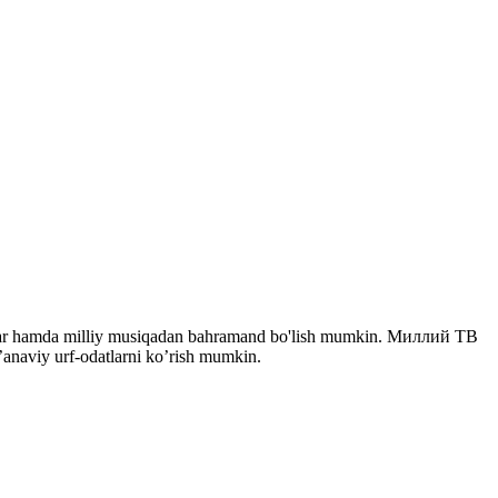
eriallar hamda milliy musiqadan bahramand bo'lish mumkin. Миллий ТВ
n’anaviy urf-odatlarni ko’rish mumkin.