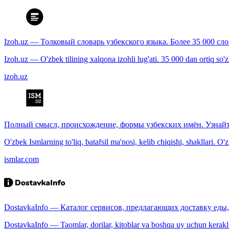
Izoh.uz — Толковый словарь узбекского языка. Более 35 000 сл
Izoh.uz — O'zbek tilining xalqona izohli lug'ati. 35 000 dan ortiq so'zla
izoh.uz
Полный смысл, происхождение, формы узбекских имён. Узнайт
O'zbek Ismlarning to'liq, batafsil ma'nosi, kelib chiqishi, shakllari. O'
ismlar.com
DostavkaInfo — Каталог сервисов, предлагающих доставку еды, 
DostavkaInfo — Taomlar, dorilar, kitoblar va boshqa uy uchun kerakli b