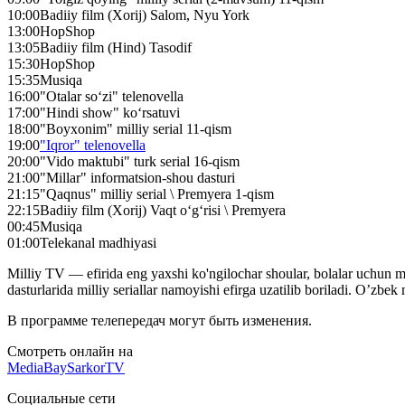
10:00
Badiiy film (Xorij) Salom, Nyu York
13:00
HopShop
13:05
Badiiy film (Hind) Tasodif
15:30
HopShop
15:35
Musiqa
16:00
"Otalar so‘zi" telenovella
17:00
"Hindi show" ko‘rsatuvi
18:00
"Boyxonim" milliy serial 11-qism
19:00
"Iqror" telenovella
20:00
"Vido maktubi" turk serial 16-qism
21:00
"Millar" informatsion-shou dasturi
21:15
"Qaqnus" milliy serial \ Premyera 1-qism
22:15
Badiiy film (Xorij) Vaqt o‘g‘risi \ Premyera
00:45
Musiqa
01:00
Telekanal madhiyasi
Milliy TV — efirida eng yaxshi ko'ngilochar shoular, bolalar uchun 
dasturlarida milliy seriallar namoyishi efirga uzatilib boriladi. O’zb
В программе телепередач могут быть изменения.
Смотреть онлайн на
MediaBay
SarkorTV
Социальные сети