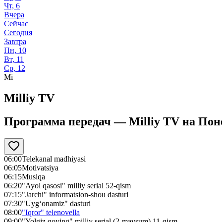
Чт, 6
Вчера
Сейчас
Сегодня
Завтра
Пн, 10
Вт, 11
Ср, 12
Mi
Milliy TV
Программа передач —
Milliy TV
на
Поне
06:00
Telekanal madhiyasi
06:05
Motivatsiya
06:15
Musiqa
06:20
"Ayol qasosi" milliy serial 52-qism
07:15
"Jarchi" informatsion-shou dasturi
07:30
"Uyg‘onamiz" dasturi
08:00
"Iqror" telenovella
09:00
"Yolgiz qoying" milliy serial (2-mavsum) 11-qism