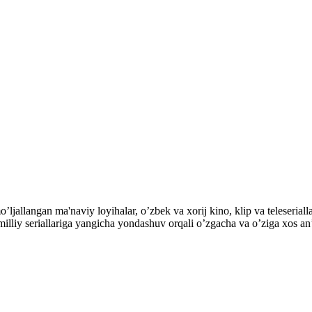
mo’ljallangan ma'naviy loyihalar, o’zbek va xorij kino, klip va teles
ek milliy seriallariga yangicha yondashuv orqali o’zgacha va o’ziga xos a