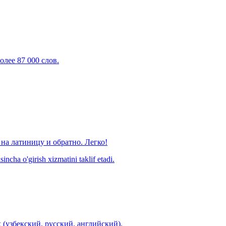
олее 87 000 слов.
на латиницу и обратно. Легко!
ncha o'girish xizmatini taklif etadi.
 (узбекский, русский, английский).