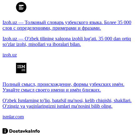
Izoh.uz — Толковый словарь узбекского языка. Более 35 000
слов с определениями, примерами и фразами.
Izoh.uz — O'zbek tilining xalqona izohli lug'ati. 35 000 dan ortiq
so'zlar izohi, misollari va iboralari bilan.
izoh.uz
Полный смысл, происхождение, формы узбекских имён.
Узнайте смысл своего имени и имён близких.
O'zbek Ismlarning to'liq, batafsil ma'nosi, kelib chiqishi, shakllari.
O'zingiz va yaqinlaringizni ismlari ma'nosini bilib oling.
ismlar.com