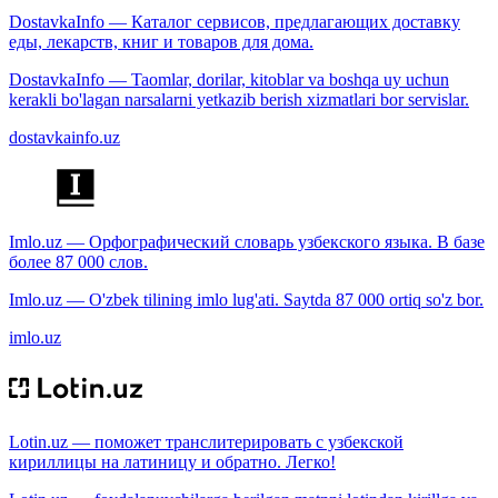
DostavkaInfo — Каталог сервисов, предлагающих доставку
еды, лекарств, книг и товаров для дома.
DostavkaInfo — Taomlar, dorilar, kitoblar va boshqa uy uchun
kerakli bo'lagan narsalarni yetkazib berish xizmatlari bor servislar.
dostavkainfo.uz
Imlo.uz — Орфографический словарь узбекского языка. В базе
более 87 000 слов.
Imlo.uz — O'zbek tilining imlo lug'ati. Saytda 87 000 ortiq so'z bor.
imlo.uz
Lotin.uz — поможет транслитерировать с узбекской
кириллицы на латиницу и обратно. Легко!