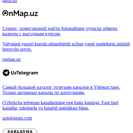
latifa.uz
Сервис, помогающий найти ближайшие пункты обмена
валюты с выгодным курсом.
Valyutani yuqori kursda almashtirish uchun yaqin punktlarni aniqlab
beruvchi servis.
onmap.uz
Самый большой каталог телеграм каналов в Узбекистане.
Только активные каналы по категориям.
O'zbekcha telegram kanallarining eng katta katalogi. Faqt faol
kanallar, ruknlarda va batafsil statistikasi bilan.
uztelegram.com