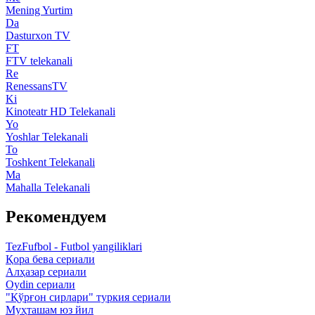
Mening Yurtim
Da
Dasturxon TV
FT
FTV telekanali
Re
RenessansTV
Ki
Kinoteatr HD Telekanali
Yo
Yoshlar Telekanali
To
Toshkent Telekanali
Ma
Mahalla Telekanali
Рекомендуем
TezFufbol - Futbol yangiliklari
Қора бева сериали
Алҳазар сериали
Oydin сериали
"Қўрғон сирлари" туркия сериали
Муҳташам юз йил