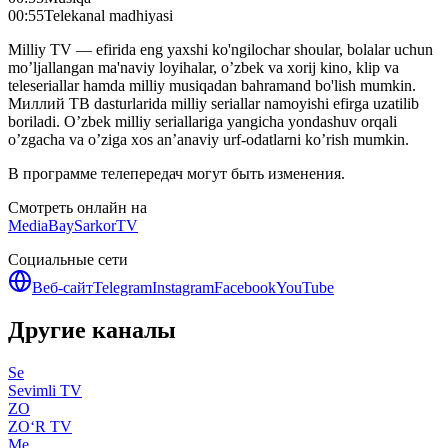
00:55
Telekanal madhiyasi
Milliy TV — efirida eng yaxshi ko'ngilochar shoular, bolalar uchun
mo’ljallangan ma'naviy loyihalar, o’zbek va xorij kino, klip va
teleseriallar hamda milliy musiqadan bahramand bo'lish mumkin.
Миллий ТВ dasturlarida milliy seriallar namoyishi efirga uzatilib
boriladi. O’zbek milliy seriallariga yangicha yondashuv orqali
o’zgacha va o’ziga xos an’anaviy urf-odatlarni ko’rish mumkin.
В программе телепередач могут быть изменения.
Смотреть онлайн на
MediaBay
SarkorTV
Социальные сети
Веб-сайт
Telegram
Instagram
Facebook
YouTube
Другие каналы
Se
Sevimli TV
ZO
ZO‘R TV
Me