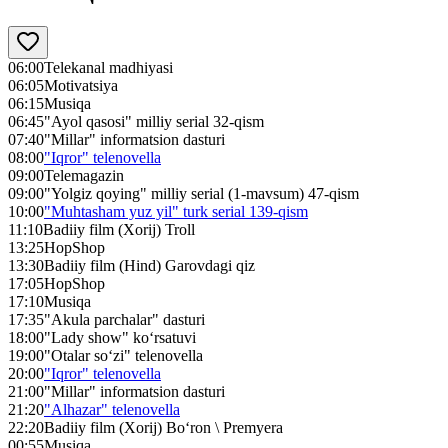
06:00
Telekanal madhiyasi
06:05
Motivatsiya
06:15
Musiqa
06:45
"Ayol qasosi" milliy serial 32-qism
07:40
"Millar" informatsion dasturi
08:00
"Iqror" telenovella
09:00
Telemagazin
09:00
"Yolgiz qoying" milliy serial (1-mavsum) 47-qism
10:00
"Muhtasham yuz yil" turk serial 139-qism
11:10
Badiiy film (Xorij) Troll
13:25
HopShop
13:30
Badiiy film (Hind) Garovdagi qiz
17:05
HopShop
17:10
Musiqa
17:35
"Akula parchalar" dasturi
18:00
"Lady show" ko‘rsatuvi
19:00
"Otalar so‘zi" telenovella
20:00
"Iqror" telenovella
21:00
"Millar" informatsion dasturi
21:20
"Alhazar" telenovella
22:20
Badiiy film (Xorij) Bo‘ron \ Premyera
00:55
Musiqa