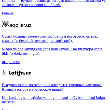
Lotin.uz — foydalanuvchilarga berilgan matnni lotindan kirillga va
aksincha o'girish xizmatini taklif etadi.
lotin.uz
Самая большая коллекция пословиц и поговорок на трёх
языках (узбекский, русский, английский).
Maqol va naqllarning eng katta kolleksiyasi. Har bir maqol uchta
tilda (o'zbek, rus, ingliz).
maqollar.uz
Ежедневно только отборные анекдоты, смешные картинки.
Кузница юмора на узбекском языке!
Har kuni eng sara latifalar va kulguli rasmlar. O'zbek tilidagi kulgu
markazi!