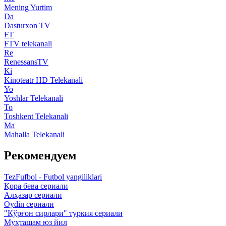
Mening Yurtim
Da
Dasturxon TV
FT
FTV telekanali
Re
RenessansTV
Ki
Kinoteatr HD Telekanali
Yo
Yoshlar Telekanali
To
Toshkent Telekanali
Ma
Mahalla Telekanali
Рекомендуем
TezFufbol - Futbol yangiliklari
Қора бева сериали
Алҳазар сериали
Oydin сериали
"Қўрғон сирлари" туркия сериали
Муҳташам юз йил