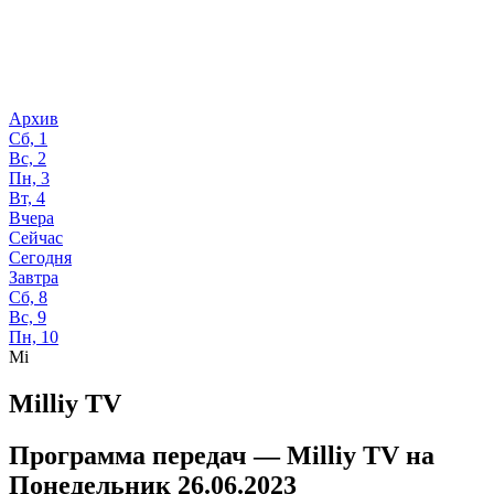
Архив
Сб, 1
Вс, 2
Пн, 3
Вт, 4
Вчера
Сейчас
Сегодня
Завтра
Сб, 8
Вс, 9
Пн, 10
Mi
Milliy TV
Программа передач —
Milliy TV
на
Понедельник 26.06.2023