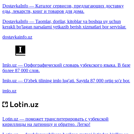
DostavkaInfo — Каталог сервисов, предлагающих доставку
еды, лекарств, книг и товаров для дома.
DostavkaInfo — Taomlar, dorilar, kitoblar va boshqa uy uchun
kerakli bo'lagan narsalarni yetkazib berish xizmatlari bor servislar.
dostavkainfo.uz
Imlo.uz — Орфографический словарь узбекского языка. В базе
более 87 000 слов.
Imlo.uz — O'zbek tilining imlo lug'ati. Saytda 87 000 ortiq so'z bor.
imlo.uz
Lotin.uz — поможет транслитерировать с узбекской
кириллицы на латиницу и обратно. Легко!