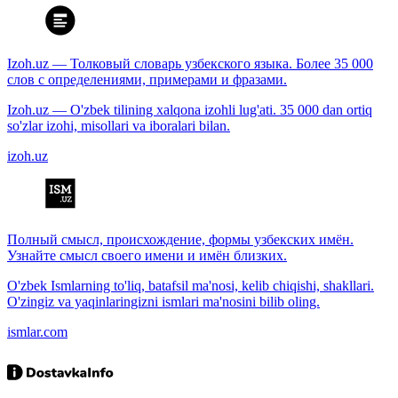
Izoh.uz — Толковый словарь узбекского языка. Более 35 000
слов с определениями, примерами и фразами.
Izoh.uz — O'zbek tilining xalqona izohli lug'ati. 35 000 dan ortiq
so'zlar izohi, misollari va iboralari bilan.
izoh.uz
Полный смысл, происхождение, формы узбекских имён.
Узнайте смысл своего имени и имён близких.
O'zbek Ismlarning to'liq, batafsil ma'nosi, kelib chiqishi, shakllari.
O'zingiz va yaqinlaringizni ismlari ma'nosini bilib oling.
ismlar.com