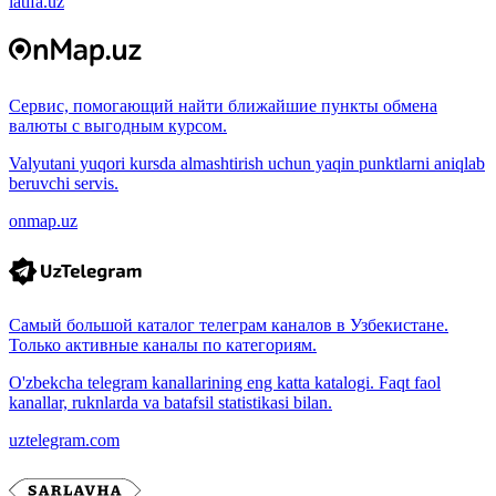
latifa.uz
Сервис, помогающий найти ближайшие пункты обмена
валюты с выгодным курсом.
Valyutani yuqori kursda almashtirish uchun yaqin punktlarni aniqlab
beruvchi servis.
onmap.uz
Самый большой каталог телеграм каналов в Узбекистане.
Только активные каналы по категориям.
O'zbekcha telegram kanallarining eng katta katalogi. Faqt faol
kanallar, ruknlarda va batafsil statistikasi bilan.
uztelegram.com