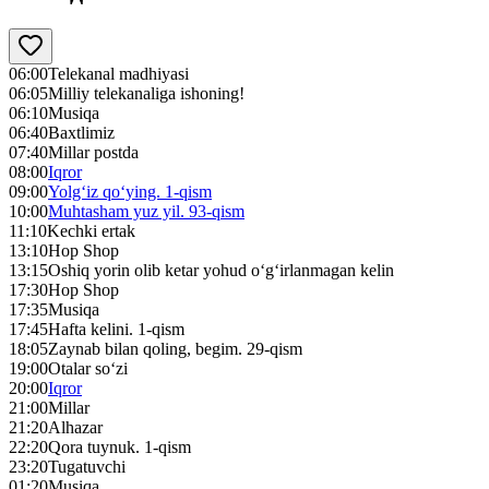
06:00
Telekanal madhiyasi
06:05
Milliy telekanaliga ishoning!
06:10
Musiqa
06:40
Baxtlimiz
07:40
Millar postda
08:00
Iqror
09:00
Yolg‘iz qo‘ying. 1-qism
10:00
Muhtasham yuz yil. 93-qism
11:10
Kechki ertak
13:10
Hop Shop
13:15
Oshiq yorin olib ketar yohud o‘g‘irlanmagan kelin
17:30
Hop Shop
17:35
Musiqa
17:45
Hafta kelini. 1-qism
18:05
Zaynab bilan qoling, begim. 29-qism
19:00
Otalar so‘zi
20:00
Iqror
21:00
Millar
21:20
Alhazar
22:20
Qora tuynuk. 1-qism
23:20
Tugatuvchi
01:20
Musiqa