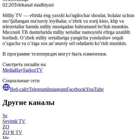
02:20
Telekanal madhiyasi
Milliy TV — efirida eng yaxshi ko'ngilochar shoular, bolalar uchun
mo’ljallangan ma'naviy loyihalar, o’zbek va xorij kino, klip va
teleseriallar hamda milliy musiqadan bahramand bo'lish mumkin.
Миллий ТВ dasturlarida milliy seriallar namoyishi efirga uzatilib
boriladi. O’zbek milliy seriallariga yangicha yondashuv orqali
o’zgacha va o’ziga xos an’anaviy urf-odatlarni ko’rish mumkin.
В программе телепередач могут быть изменения.
Смотреть онлайн на
MediaBay
SarkorTV
Социальные сети
Веб-сайт
Telegram
Instagram
Facebook
YouTube
Другие каналы
Se
Sevimli TV
ZO
ZO‘R TV
Me