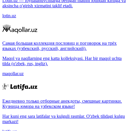
Lotin.uz — foydalanuvchilarga berilgan matnni lotindan kirillga va
aksincha o'girish xizmatini taklif etadi.
lotin.uz
Самая большая коллекция пословиц и поговорок на трёх
языках (узбекский, русский, английский).
Maqol va naqllarning eng katta kolleksiyasi. Har bir maqol uchta
tilda (o'zbek, rus, ingliz).
maqollar.uz
Ежедневно только отборные анекдоты, смешные картинки.
Кузница юмора на узбекском языке!
Har kuni eng sara latifalar va kulguli rasmlar. O'zbek tilidagi kulgu
markazi!