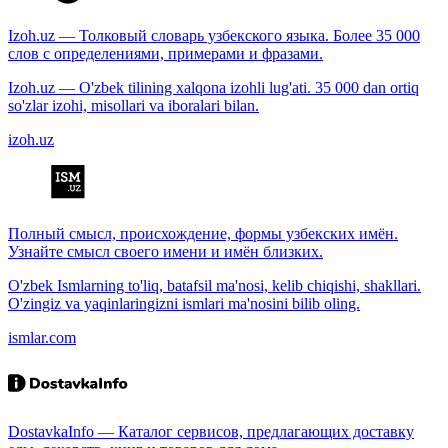
Izoh.uz — Толковый словарь узбекского языка. Более 35 000
слов с определениями, примерами и фразами.
Izoh.uz — O'zbek tilining xalqona izohli lug'ati. 35 000 dan ortiq
so'zlar izohi, misollari va iboralari bilan.
izoh.uz
Полный смысл, происхождение, формы узбекских имён.
Узнайте смысл своего имени и имён близких.
O'zbek Ismlarning to'liq, batafsil ma'nosi, kelib chiqishi, shakllari.
O'zingiz va yaqinlaringizni ismlari ma'nosini bilib oling.
ismlar.com
DostavkaInfo — Каталог сервисов, предлагающих доставку