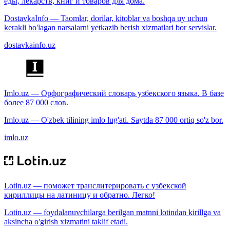
еды, лекарств, книг и товаров для дома.
DostavkaInfo — Taomlar, dorilar, kitoblar va boshqa uy uchun
kerakli bo'lagan narsalarni yetkazib berish xizmatlari bor servislar.
dostavkainfo.uz
Imlo.uz — Орфографический словарь узбекского языка. В базе
более 87 000 слов.
Imlo.uz — O'zbek tilining imlo lug'ati. Saytda 87 000 ortiq so'z bor.
imlo.uz
Lotin.uz — поможет транслитерировать с узбекской
кириллицы на латиницу и обратно. Легко!
Lotin.uz — foydalanuvchilarga berilgan matnni lotindan kirillga va
aksincha o'girish xizmatini taklif etadi.