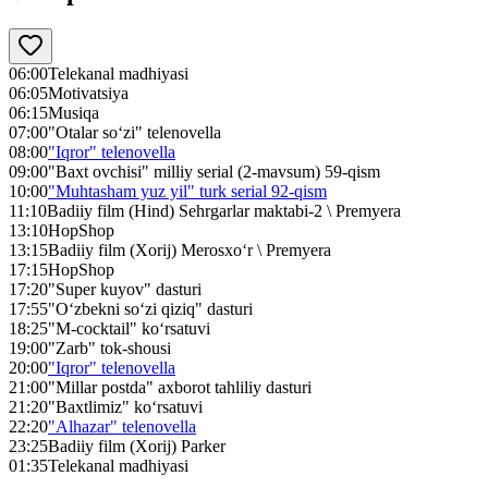
06:00
Telekanal madhiyasi
06:05
Motivatsiya
06:15
Musiqa
07:00
"Otalar so‘zi" telenovella
08:00
"Iqror" telenovella
09:00
"Baxt ovchisi" milliy serial (2-mavsum) 59-qism
10:00
"Muhtasham yuz yil" turk serial 92-qism
11:10
Badiiy film (Hind) Sehrgarlar maktabi-2 \ Premyera
13:10
HopShop
13:15
Badiiy film (Xorij) Merosxo‘r \ Premyera
17:15
HopShop
17:20
"Super kuyov" dasturi
17:55
"O‘zbekni so‘zi qiziq" dasturi
18:25
"M-cocktail" ko‘rsatuvi
19:00
"Zarb" tok-shousi
20:00
"Iqror" telenovella
21:00
"Millar postda" axborot tahliliy dasturi
21:20
"Baxtlimiz" ko‘rsatuvi
22:20
"Alhazar" telenovella
23:25
Badiiy film (Xorij) Parker
01:35
Telekanal madhiyasi