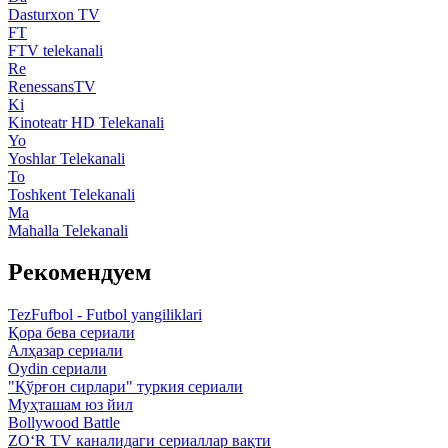
Dasturxon TV
FT
FTV telekanali
Re
RenessansTV
Ki
Kinoteatr HD Telekanali
Yo
Yoshlar Telekanali
To
Toshkent Telekanali
Ma
Mahalla Telekanali
Рекомендуем
TezFufbol - Futbol yangiliklari
Қора бева сериали
Алҳазар сериали
Oydin сериали
"Қўрғон сирлари" туркия сериали
Муҳташам юз йил
Bollywood Battle
ZO‘R TV каналидаги сериаллар вақти