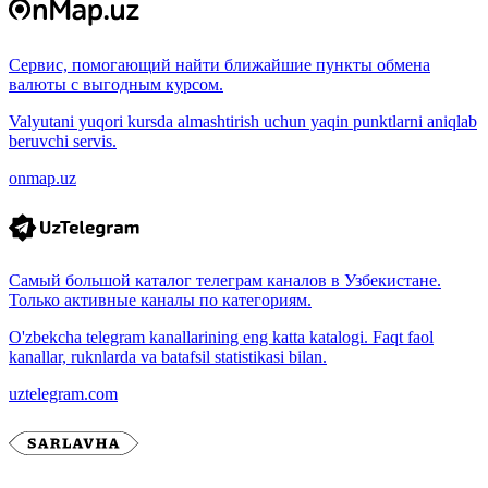
Сервис, помогающий найти ближайшие пункты обмена
валюты с выгодным курсом.
Valyutani yuqori kursda almashtirish uchun yaqin punktlarni aniqlab
beruvchi servis.
onmap.uz
Самый большой каталог телеграм каналов в Узбекистане.
Только активные каналы по категориям.
O'zbekcha telegram kanallarining eng katta katalogi. Faqt faol
kanallar, ruknlarda va batafsil statistikasi bilan.
uztelegram.com