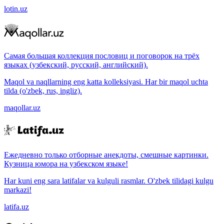
lotin.uz
Самая большая коллекция пословиц и поговорок на трёх
языках (узбекский, русский, английский).
Maqol va naqllarning eng katta kolleksiyasi. Har bir maqol uchta
tilda (o'zbek, rus, ingliz).
maqollar.uz
Ежедневно только отборные анекдоты, смешные картинки.
Кузница юмора на узбекском языке!
Har kuni eng sara latifalar va kulguli rasmlar. O'zbek tilidagi kulgu
markazi!
latifa.uz