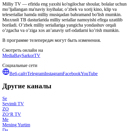
Milliy TV — efirida eng yaxshi ko'ngilochar shoular, bolalar uchun
mo’ljallangan ma'naviy loyihalar, o’zbek va xorij kino, klip va
teleseriallar hamda milliy musiqadan bahramand bo'lish mumkin.
Миллий ТВ dasturlarida milliy seriallar namoyishi efirga uzatilib
boriladi. O’zbek milliy seriallariga yangicha yondashuv orqali
o’zgacha va o’ziga xos an’anaviy urf-odatlarni ko’rish mumkin.
В программе телепередач могут быть изменения.
Смотреть онлайн на
MediaBay
SarkorTV
Социальные сети
Веб-сайт
Telegram
Instagram
Facebook
YouTube
Другие каналы
Se
Sevimli TV
ZO
ZO‘R TV
Me
Mening Yurtim
Da