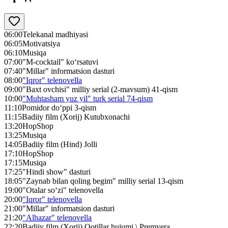
06:00
Telekanal madhiyasi
06:05
Motivatsiya
06:10
Musiqa
07:00
"M-cocktail" ko‘rsatuvi
07:40
"Millar" informatsion dasturi
08:00
"Iqror" telenovella
09:00
"Baxt ovchisi" milliy serial (2-mavsum) 41-qism
10:00
"Muhtasham yuz yil" turk serial 74-qism
11:10
Pomidor do‘ppi 3-qism
11:15
Badiiy film (Xorij) Kutubxonachi
13:20
HopShop
13:25
Musiqa
14:05
Badiiy film (Hind) Jolli
17:10
HopShop
17:15
Musiqa
17:25
"Hindi show" dasturi
18:05
"Zaynab bilan qoling begim" milliy serial 13-qism
19:00
"Otalar so‘zi" telenovella
20:00
"Iqror" telenovella
21:00
"Millar" informatsion dasturi
21:20
"Alhazar" telenovella
22:20
Badiiy film (Xorij) Qotillar hujumi \ Premyera