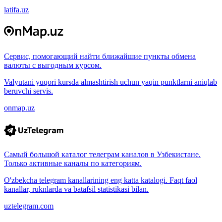
latifa.uz
Сервис, помогающий найти ближайшие пункты обмена
валюты с выгодным курсом.
Valyutani yuqori kursda almashtirish uchun yaqin punktlarni aniqlab
beruvchi servis.
onmap.uz
Самый большой каталог телеграм каналов в Узбекистане.
Только активные каналы по категориям.
O'zbekcha telegram kanallarining eng katta katalogi. Faqt faol
kanallar, ruknlarda va batafsil statistikasi bilan.
uztelegram.com