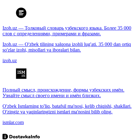
Izoh.uz — Толковый словарь узбекского языка. Более 35 000
слов с определениями, примерами и фразами.
Izoh.uz — O'zbek tilining xalqona izohli lug'ati. 35 000 dan ortiq
so'zlar izohi, misollari va iboralari bilan.
izoh.uz
Полный смысл, происхождение, формы узбекских имён.
Узнайте смысл своего имени и имён близких.
O'zbek Ismlarning to'liq, batafsil ma'nosi, kelib chiqishi, shakllari.
O'zingiz va yaqinlaringizni ismlari ma'nosini bilib oling.
ismlar.com