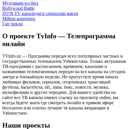
Муҳташам юз йил
Bollywood Battle
ZO‘R TV каналидаги сериаллар вақти
Million концерти
Гап чиқди
О проекте TvInfo — Телепрограмма
онлайн
TVinfo.uz — Программа передач всех популярных частных и
государственных телеканалов Узбекистана. Только актуальная
ТВ-программа с расписанием, временем, каналами и
названиями телевизионных передач на все каналы на сегодня,
завтра и ближайшую неделю. Не пропустите время начала
любимых фильмов, сериалов, спортивных трансляций
футбола, баскетбола, ufc, mma, бокс, новости, музыка,
мультфильмы и другие передачи. Для вашего удобства на
сайте все ТВ каналы имеют ссылку на просмотр online, вы
всегда будете знать где смотреть онлайн в прямом эфире
бесплатно или платно лучшие тв каналы вещающие в
Узбекистане.
Наши проекты