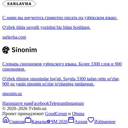
С нами вы научитесь грамотно писать на узбекском языке.
O'zbek tilida savodli yozishni biz bilan boshlang.
sarlavha.com
Словарь синонимов узбекского языка. Более 3300 слов и 900
синонимов.
O'zbek tilining sinonimlar lug'ati. Saytda 3300 tadan ortiq so'zlar,
900 ga yaqin sinonim so'zlar to'plamiga jamlangan.
sinonim.uz
Напишите нам
Facebook
Telegram
Instagram
© 2020–
2026
TvInfo.uz
Проект принадлежит
GoodGroup
и
Obuna
Главная
Каналы
⚽
ЧМ 2026
Архив
Избранное