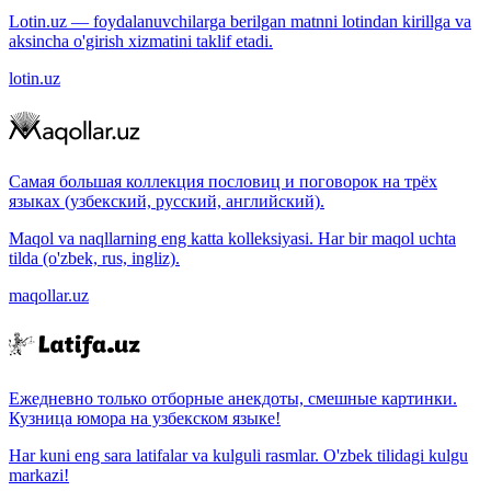
Lotin.uz — foydalanuvchilarga berilgan matnni lotindan kirillga va
aksincha o'girish xizmatini taklif etadi.
lotin.uz
Самая большая коллекция пословиц и поговорок на трёх
языках (узбекский, русский, английский).
Maqol va naqllarning eng katta kolleksiyasi. Har bir maqol uchta
tilda (o'zbek, rus, ingliz).
maqollar.uz
Ежедневно только отборные анекдоты, смешные картинки.
Кузница юмора на узбекском языке!
Har kuni eng sara latifalar va kulguli rasmlar. O'zbek tilidagi kulgu
markazi!