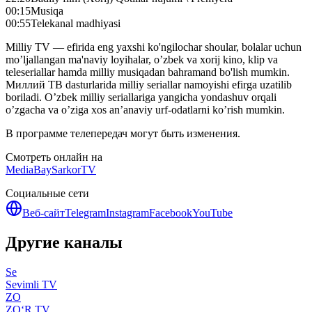
00:15
Musiqa
00:55
Telekanal madhiyasi
Milliy TV — efirida eng yaxshi ko'ngilochar shoular, bolalar uchun
mo’ljallangan ma'naviy loyihalar, o’zbek va xorij kino, klip va
teleseriallar hamda milliy musiqadan bahramand bo'lish mumkin.
Миллий ТВ dasturlarida milliy seriallar namoyishi efirga uzatilib
boriladi. O’zbek milliy seriallariga yangicha yondashuv orqali
o’zgacha va o’ziga xos an’anaviy urf-odatlarni ko’rish mumkin.
В программе телепередач могут быть изменения.
Смотреть онлайн на
MediaBay
SarkorTV
Социальные сети
Веб-сайт
Telegram
Instagram
Facebook
YouTube
Другие каналы
Se
Sevimli TV
ZO
ZO‘R TV