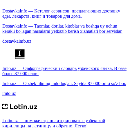
DostavkaInfo — Каталог сервисов, предлагающих доставку
еды, лекарств, книг и товаров для дома.
DostavkaInfo — Taomlar, dorilar, kitoblar va boshqa uy uchun
kerakli bo'lagan narsalarni yetkazib berish xizmatlari bor servislar.
dostavkainfo.uz
Imlo.uz — Орфографический словарь узбекского языка. В базе
более 87 000 слов.
Imlo.uz — O'zbek tilining imlo lug'ati. Saytda 87 000 ortiq so'z bor.
imlo.uz
Lotin.uz — поможет транслитерировать с узбекской
кириллицы на латиницу и обратно. Легко!