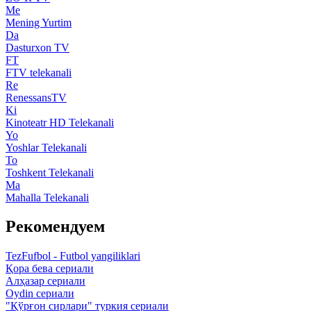
Me
Mening Yurtim
Da
Dasturxon TV
FT
FTV telekanali
Re
RenessansTV
Ki
Kinoteatr HD Telekanali
Yo
Yoshlar Telekanali
To
Toshkent Telekanali
Ma
Mahalla Telekanali
Рекомендуем
TezFufbol - Futbol yangiliklari
Қора бева сериали
Алҳазар сериали
Oydin сериали
"Қўрғон сирлари" туркия сериали