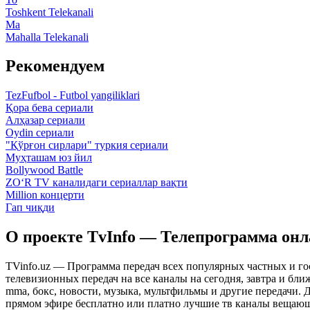
Toshkent Telekanali
Ma
Mahalla Telekanali
Рекомендуем
TezFufbol - Futbol yangiliklari
Қора бева сериали
Алҳазар сериали
Oydin сериали
"Қўрғон сирлари" туркия сериали
Муҳташам юз йил
Bollywood Battle
ZO‘R TV каналидаги сериаллар вақти
Million концерти
Гап чиқди
О проекте TvInfo — Телепрограмма он
TVinfo.uz — Программа передач всех популярных частных и го
телевизионных передач на все каналы на сегодня, завтра и бл
mma, бокс, новости, музыка, мультфильмы и другие передачи. Дл
прямом эфире бесплатно или платно лучшие тв каналы вещающ