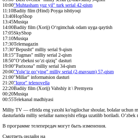
10:00
"Muhtasham yuz yil" turk serial 42-qism
11:10
Badiiy film (Hind) Poyga ishtiyoqi
13:40
HopShop
13:45
Musiqa
14:00
Badiiy film (Xorij) O‘rgimchak odam uyga qaytish
17:05
SkyShop
17:10
Musiqa
17:30
Telemagazin
17:30
"Bepusht" milliy serial 9-qism
18:15
"Tugmas" milliy serial 2-qism
18:50
"O‘zbekni so‘zi qiziq" dasturi
19:00
"Parixona" milliy serial 34-qism
20:00
"Yolg‘iz qo‘ying" milliy serial (2-mavsum) 57-qism
21:00
"Millar" informatsion dasturi
21:20
"Iqror" telenovella
22:20
Badiiy film (Xorij) Vahshiy it \ Premyera
00:20
Musiqa
00:55
Telekanal madhiyasi
Milliy TV — efirida eng yaxshi ko'ngilochar shoular, bolalar uchun 
dasturlarida milliy seriallar namoyishi efirga uzatilib boriladi. O’zb
В программе телепередач могут быть изменения.
Смотреть онлайн на