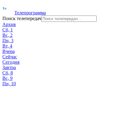
Телепрограмма
Поиск телепередач
Архив
Сб, 1
Вс, 2
Пн, 3
Вт, 4
Вчера
Сейчас
Сегодня
Завтра
Сб, 8
Вс, 9
Пн, 10