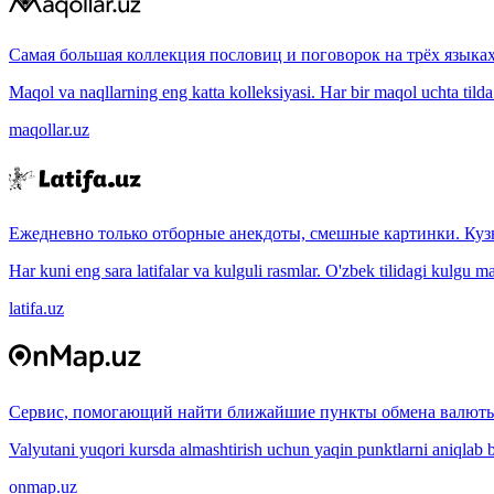
Самая большая коллекция пословиц и поговорок на трёх языках
Maqol va naqllarning eng katta kolleksiyasi. Har bir maqol uchta tilda (
maqollar.uz
Ежедневно только отборные анекдоты, смешные картинки. Куз
Har kuni eng sara latifalar va kulguli rasmlar. O'zbek tilidagi kulgu m
latifa.uz
Сервис, помогающий найти ближайшие пункты обмена валюты
Valyutani yuqori kursda almashtirish uchun yaqin punktlarni aniqlab b
onmap.uz