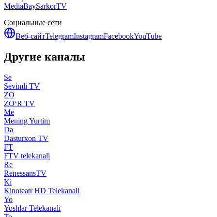
MediaBay
SarkorTV
Социальные сети
Веб-сайт
Telegram
Instagram
Facebook
YouTube
Другие каналы
Se
Sevimli TV
ZO
ZO‘R TV
Me
Mening Yurtim
Da
Dasturxon TV
FT
FTV telekanali
Re
RenessansTV
Ki
Kinoteatr HD Telekanali
Yo
Yoshlar Telekanali
To