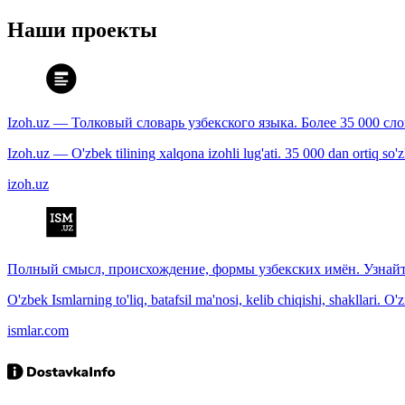
Наши проекты
Izoh.uz — Толковый словарь узбекского языка. Более 35 000 сл
Izoh.uz — O'zbek tilining xalqona izohli lug'ati. 35 000 dan ortiq so'zla
izoh.uz
Полный смысл, происхождение, формы узбекских имён. Узнайт
O'zbek Ismlarning to'liq, batafsil ma'nosi, kelib chiqishi, shakllari. O'
ismlar.com