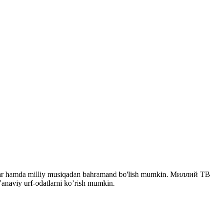
eriallar hamda milliy musiqadan bahramand bo'lish mumkin. Миллий ТВ
n’anaviy urf-odatlarni ko’rish mumkin.