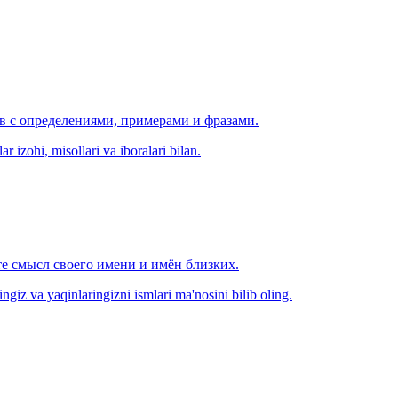
ов с определениями, примерами и фразами.
r izohi, misollari va iboralari bilan.
е смысл своего имени и имён близких.
zingiz va yaqinlaringizni ismlari ma'nosini bilib oling.