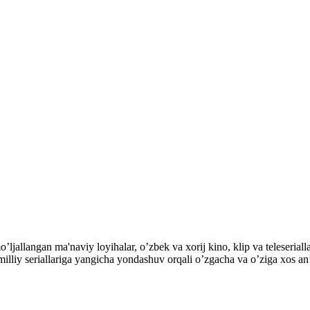
mo’ljallangan ma'naviy loyihalar, o’zbek va xorij kino, klip va teles
ek milliy seriallariga yangicha yondashuv orqali o’zgacha va o’ziga xos a