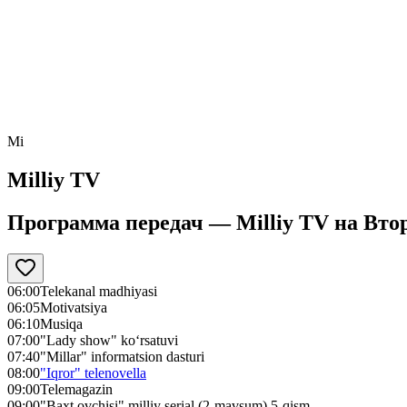
Mi
Milliy TV
Программа передач —
Milliy TV
на
Втор
06:00
Telekanal madhiyasi
06:05
Motivatsiya
06:10
Musiqa
07:00
"Lady show" ko‘rsatuvi
07:40
"Millar" informatsion dasturi
08:00
"Iqror" telenovella
09:00
Telemagazin
09:00
"Baxt ovchisi" milliy serial (2-mavsum) 5-qism