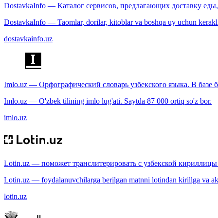
DostavkaInfo — Каталог сервисов, предлагающих доставку еды, 
DostavkaInfo — Taomlar, dorilar, kitoblar va boshqa uy uchun kerakli b
dostavkainfo.uz
Imlo.uz — Орфографический словарь узбекского языка. В базе б
Imlo.uz — O'zbek tilining imlo lug'ati. Saytda 87 000 ortiq so'z bor.
imlo.uz
Lotin.uz — поможет транслитерировать с узбекской кириллицы 
Lotin.uz — foydalanuvchilarga berilgan matnni lotindan kirillga va aksi
lotin.uz