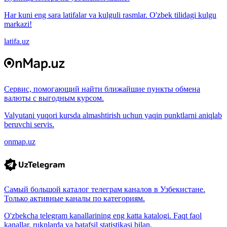
Har kuni eng sara latifalar va kulguli rasmlar. O'zbek tilidagi kulgu
markazi!
latifa.uz
Сервис, помогающий найти ближайшие пункты обмена
валюты с выгодным курсом.
Valyutani yuqori kursda almashtirish uchun yaqin punktlarni aniqlab
beruvchi servis.
onmap.uz
Самый большой каталог телеграм каналов в Узбекистане.
Только активные каналы по категориям.
O'zbekcha telegram kanallarining eng katta katalogi. Faqt faol
kanallar, ruknlarda va batafsil statistikasi bilan.