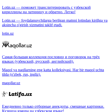
Lotin.uz — поможет транслитерировать с узбекской
кириллицы на латиницу и обратно. Легко!
Lotin.uz — foydalanuvchilarga berilgan matnni lotindan kirillga va
aksincha o'girish xizmatini taklif etadi.
lotin.uz
Самая большая коллекция пословиц и поговорок на трёх
языках (узбекский, русский, английский).
Maqol va naqllarning eng katta kolleksiyasi. Har bir maqol uchta
tilda (o'zbek, rus, ingliz).
maqollar.uz
Ежедневно только отборные анекдоты, смешные картинки.
Кузница юмора на узбекском языке!