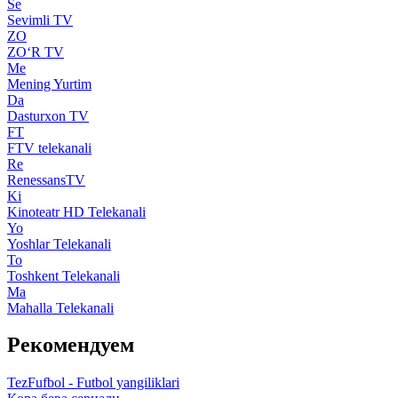
Se
Sevimli TV
ZO
ZO‘R TV
Me
Mening Yurtim
Da
Dasturxon TV
FT
FTV telekanali
Re
RenessansTV
Ki
Kinoteatr HD Telekanali
Yo
Yoshlar Telekanali
To
Toshkent Telekanali
Ma
Mahalla Telekanali
Рекомендуем
TezFufbol - Futbol yangiliklari