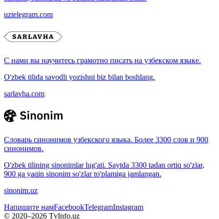
uztelegram.com
С нами вы научитесь грамотно писать на узбекском языке.
O'zbek tilida savodli yozishni biz bilan boshlang.
sarlavha.com
Словарь синонимов узбекского языка. Более 3300 слов и 900
синонимов.
O'zbek tilining sinonimlar lug'ati. Saytda 3300 tadan ortiq so'zlar,
900 ga yaqin sinonim so'zlar to'plamiga jamlangan.
sinonim.uz
Напишите нам
Facebook
Telegram
Instagram
© 2020–
2026
TvInfo.uz