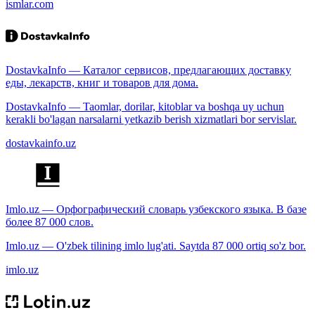
ismlar.com
DostavkaInfo — Каталог сервисов, предлагающих доставку
еды, лекарств, книг и товаров для дома.
DostavkaInfo — Taomlar, dorilar, kitoblar va boshqa uy uchun
kerakli bo'lagan narsalarni yetkazib berish xizmatlari bor servislar.
dostavkainfo.uz
Imlo.uz — Орфографический словарь узбекского языка. В базе
более 87 000 слов.
Imlo.uz — O'zbek tilining imlo lug'ati. Saytda 87 000 ortiq so'z bor.
imlo.uz