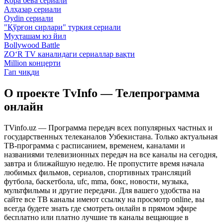
Қора бева сериали
Алҳазар сериали
Oydin сериали
"Қўрғон сирлари" туркия сериали
Муҳташам юз йил
Bollywood Battle
ZO‘R TV каналидаги сериаллар вақти
Million концерти
Гап чиқди
О проекте TvInfo — Телепрограмма
онлайн
TVinfo.uz — Программа передач всех популярных частных и
государственных телеканалов Узбекистана. Только актуальная
ТВ-программа с расписанием, временем, каналами и
названиями телевизионных передач на все каналы на сегодня,
завтра и ближайшую неделю. Не пропустите время начала
любимых фильмов, сериалов, спортивных трансляций
футбола, баскетбола, ufc, mma, бокс, новости, музыка,
мультфильмы и другие передачи. Для вашего удобства на
сайте все ТВ каналы имеют ссылку на просмотр online, вы
всегда будете знать где смотреть онлайн в прямом эфире
бесплатно или платно лучшие тв каналы вещающие в