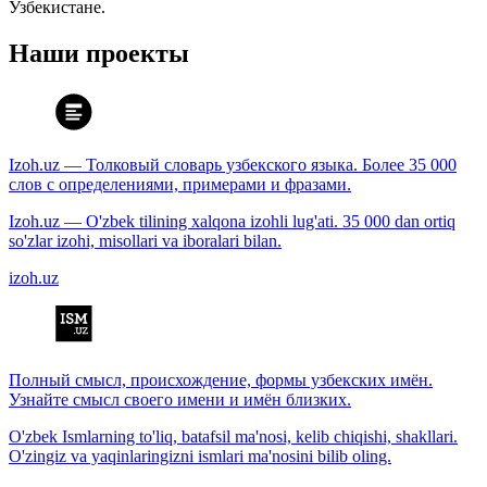
Узбекистане.
Наши проекты
Izoh.uz — Толковый словарь узбекского языка. Более 35 000
слов с определениями, примерами и фразами.
Izoh.uz — O'zbek tilining xalqona izohli lug'ati. 35 000 dan ortiq
so'zlar izohi, misollari va iboralari bilan.
izoh.uz
Полный смысл, происхождение, формы узбекских имён.
Узнайте смысл своего имени и имён близких.
O'zbek Ismlarning to'liq, batafsil ma'nosi, kelib chiqishi, shakllari.
O'zingiz va yaqinlaringizni ismlari ma'nosini bilib oling.