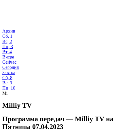
Архив
Сб, 1
Вс, 2
Пн, 3
Вт, 4
Вчера
Сейчас
Сегодня
Завтра
Сб, 8
Вс, 9
Пн, 10
Mi
Milliy TV
Программа передач —
Milliy TV
на
Пятница 07.04.2023