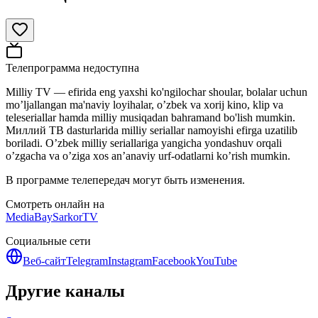
Телепрограмма недоступна
Milliy TV — efirida eng yaxshi ko'ngilochar shoular, bolalar uchun
mo’ljallangan ma'naviy loyihalar, o’zbek va xorij kino, klip va
teleseriallar hamda milliy musiqadan bahramand bo'lish mumkin.
Миллий ТВ dasturlarida milliy seriallar namoyishi efirga uzatilib
boriladi. O’zbek milliy seriallariga yangicha yondashuv orqali
o’zgacha va o’ziga xos an’anaviy urf-odatlarni ko’rish mumkin.
В программе телепередач могут быть изменения.
Смотреть онлайн на
MediaBay
SarkorTV
Социальные сети
Веб-сайт
Telegram
Instagram
Facebook
YouTube
Другие каналы