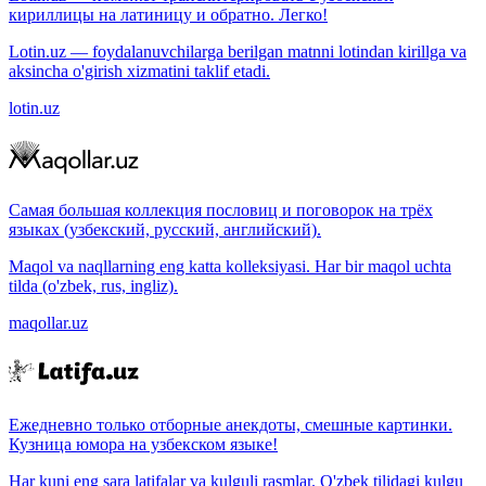
кириллицы на латиницу и обратно. Легко!
Lotin.uz — foydalanuvchilarga berilgan matnni lotindan kirillga va
aksincha o'girish xizmatini taklif etadi.
lotin.uz
Самая большая коллекция пословиц и поговорок на трёх
языках (узбекский, русский, английский).
Maqol va naqllarning eng katta kolleksiyasi. Har bir maqol uchta
tilda (o'zbek, rus, ingliz).
maqollar.uz
Ежедневно только отборные анекдоты, смешные картинки.
Кузница юмора на узбекском языке!
Har kuni eng sara latifalar va kulguli rasmlar. O'zbek tilidagi kulgu