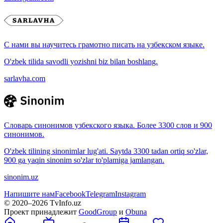
С нами вы научитесь грамотно писать на узбекском языке.
O'zbek tilida savodli yozishni biz bilan boshlang.
sarlavha.com
Словарь синонимов узбекского языка. Более 3300 слов и 900
синонимов.
O'zbek tilining sinonimlar lug'ati. Saytda 3300 tadan ortiq so'zlar,
900 ga yaqin sinonim so'zlar to'plamiga jamlangan.
sinonim.uz
Напишите нам
Facebook
Telegram
Instagram
© 2020–
2026
TvInfo.uz
Проект принадлежит
GoodGroup
и
Obuna