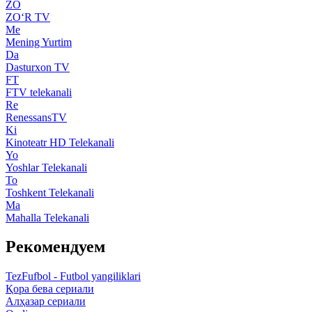
ZO
ZO‘R TV
Me
Mening Yurtim
Da
Dasturxon TV
FT
FTV telekanali
Re
RenessansTV
Ki
Kinoteatr HD Telekanali
Yo
Yoshlar Telekanali
To
Toshkent Telekanali
Ma
Mahalla Telekanali
Рекомендуем
TezFufbol - Futbol yangiliklari
Қора бева сериали
Алҳазар сериали