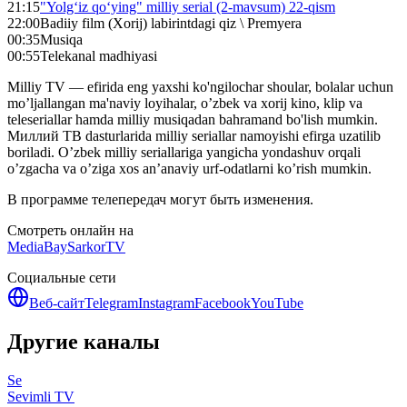
21:15
"Yolg‘iz qo‘ying" milliy serial (2-mavsum) 22-qism
22:00
Badiiy film (Xorij) labirintdagi qiz \ Premyera
00:35
Musiqa
00:55
Telekanal madhiyasi
Milliy TV — efirida eng yaxshi ko'ngilochar shoular, bolalar uchun
mo’ljallangan ma'naviy loyihalar, o’zbek va xorij kino, klip va
teleseriallar hamda milliy musiqadan bahramand bo'lish mumkin.
Миллий ТВ dasturlarida milliy seriallar namoyishi efirga uzatilib
boriladi. O’zbek milliy seriallariga yangicha yondashuv orqali
o’zgacha va o’ziga xos an’anaviy urf-odatlarni ko’rish mumkin.
В программе телепередач могут быть изменения.
Смотреть онлайн на
MediaBay
SarkorTV
Социальные сети
Веб-сайт
Telegram
Instagram
Facebook
YouTube
Другие каналы
Se
Sevimli TV