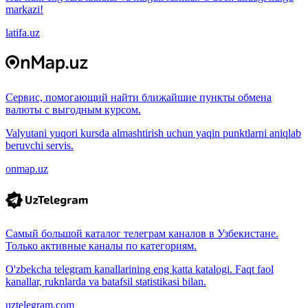
markazi!
latifa.uz
Сервис, помогающий найти ближайшие пункты обмена
валюты с выгодным курсом.
Valyutani yuqori kursda almashtirish uchun yaqin punktlarni aniqlab
beruvchi servis.
onmap.uz
Самый большой каталог телеграм каналов в Узбекистане.
Только активные каналы по категориям.
O'zbekcha telegram kanallarining eng katta katalogi. Faqt faol
kanallar, ruknlarda va batafsil statistikasi bilan.
uztelegram.com