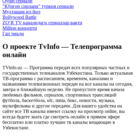
Oydin сериали
"Қўрғон сирлари" туркия сериали
Муҳташам юз йил
Bollywood Battle
ZO‘R TV каналидаги сериаллар вақти
Million концерти
Гап чиқди
О проекте TvInfo — Телепрограмма
онлайн
TVinfo.uz — Программа передач всех популярных частных и
государственных телеканалов Узбекистана. Только актуальная
ТВ-программа с расписанием, временем, каналами и
названиями телевизионных передач на все каналы на сегодня,
завтра и ближайшую неделю. Не пропустите время начала
любимых фильмов, сериалов, спортивных трансляций
футбола, баскетбола, ufc, mma, бокс, новости, музыка,
мультфильмы и другие передачи. Для вашего удобства на
сайте все ТВ каналы имеют ссылку на просмотр online, вы
всегда будете знать где смотреть онлайн в прямом эфире
бесплатно или платно лучшие тв каналы вещающие в
Узбекистане.