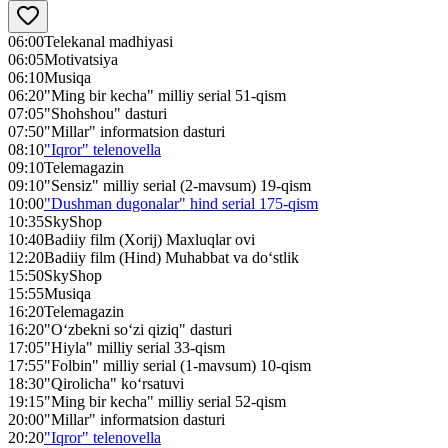
06:00
Telekanal madhiyasi
06:05
Motivatsiya
06:10
Musiqa
06:20
"Ming bir kecha" milliy serial 51-qism
07:05
"Shohshou" dasturi
07:50
"Millar" informatsion dasturi
08:10
"Iqror" telenovella
09:10
Telemagazin
09:10
"Sensiz" milliy serial (2-mavsum) 19-qism
10:00
"Dushman dugonalar" hind serial 175-qism
10:35
SkyShop
10:40
Badiiy film (Xorij) Maxluqlar ovi
12:20
Badiiy film (Hind) Muhabbat va do‘stlik
15:50
SkyShop
15:55
Musiqa
16:20
Telemagazin
16:20
"O‘zbekni so‘zi qiziq" dasturi
17:05
"Hiyla" milliy serial 33-qism
17:55
"Folbin" milliy serial (1-mavsum) 10-qism
18:30
"Qirolicha" ko‘rsatuvi
19:15
"Ming bir kecha" milliy serial 52-qism
20:00
"Millar" informatsion dasturi
20:20
"Iqror" telenovella