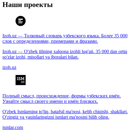
Наши проекты
Izoh.uz — Толковый словарь узбекского языка. Более 35 000
слов с определениями, примерами и фразами.
Izoh.uz — O'zbek tilining xalqona izohli lug'ati. 35 000 dan ortiq
so'zlar izohi, misollari va iboralari bilan.
izoh.uz
Полный смысл, происхождение, формы узбекских имён.
Узнайте смысл своего имени и имён близких.
O'zbek Ismlarning to'liq, batafsil ma'nosi, kelib chiqishi, shakllari.
O'zingiz va yaqinlaringizni ismlari ma'nosini bilib oling.
ismlar.com