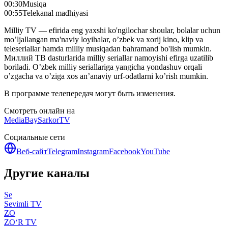
00:30
Musiqa
00:55
Telekanal madhiyasi
Milliy TV — efirida eng yaxshi ko'ngilochar shoular, bolalar uchun
mo’ljallangan ma'naviy loyihalar, o’zbek va xorij kino, klip va
teleseriallar hamda milliy musiqadan bahramand bo'lish mumkin.
Миллий ТВ dasturlarida milliy seriallar namoyishi efirga uzatilib
boriladi. O’zbek milliy seriallariga yangicha yondashuv orqali
o’zgacha va o’ziga xos an’anaviy urf-odatlarni ko’rish mumkin.
В программе телепередач могут быть изменения.
Смотреть онлайн на
MediaBay
SarkorTV
Социальные сети
Веб-сайт
Telegram
Instagram
Facebook
YouTube
Другие каналы
Se
Sevimli TV
ZO
ZO‘R TV