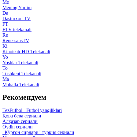
Me
Mening Yurtim
Da
Dasturxon TV
FT
FTV telekanali
Re
RenessansTV
Ki
Kinoteatr HD Telekanali
Yo
Yoshlar Telekanali
To
Toshkent Telekanali
Ma
Mahalla Telekanali
Рекомендуем
TezFufbol - Futbol yangiliklari
Қора бева сериали
Алҳазар сериали
Oydin сериали
"Қўрғон сирлари" туркия сериали