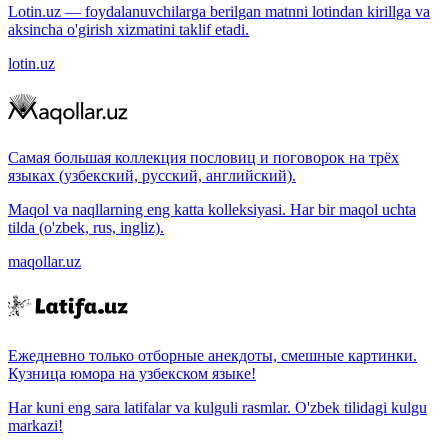
Lotin.uz — foydalanuvchilarga berilgan matnni lotindan kirillga va
aksincha o'girish xizmatini taklif etadi.
lotin.uz
Самая большая коллекция пословиц и поговорок на трёх
языках (узбекский, русский, английский).
Maqol va naqllarning eng katta kolleksiyasi. Har bir maqol uchta
tilda (o'zbek, rus, ingliz).
maqollar.uz
Ежедневно только отборные анекдоты, смешные картинки.
Кузница юмора на узбекском языке!
Har kuni eng sara latifalar va kulguli rasmlar. O'zbek tilidagi kulgu
markazi!