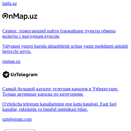
latifa.uz
Сервис, помогающий найти ближайшие пункты обмена
валюты с выгодным курсом.
Valyutani yuqori kursda almashtirish uchun yaqin punktlarni aniqlab
beruvchi servis.
onmap.uz
Самый большой каталог телеграм каналов в Узбекистане.
Только активные каналы по категориям.
O'zbekcha telegram kanallarining eng katta katalogi. Faqt faol
kanallar, ruknlarda va batafsil statistikasi bilan.
uztelegram.com