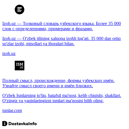
Izoh.uz — Толковый словарь узбекского языка. Более 35 000
слов с определениями, примерами и фразами.
Izoh.uz — O'zbek tilining xalqona izohli lug'ati. 35 000 dan ortiq
so'zlar izohi, misollari va iboralari bilan.
izoh.uz
Полный смысл, происхождение, формы узбекских имён.
Узнайте смысл своего имени и имён близких.
O'zbek Ismlarning to'liq, batafsil ma'nosi, kelib chiqishi, shakllari.
O'zingiz va yaqinlaringizni ismlari ma'nosini bilib oling.
ismlar.com