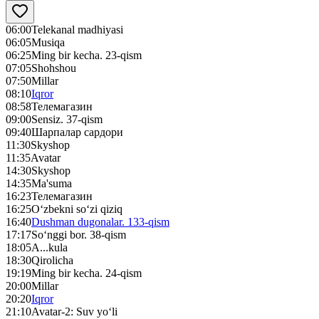
06:00
Telekanal madhiyasi
06:05
Musiqa
06:25
Ming bir kecha. 23-qism
07:05
Shohshou
07:50
Millar
08:10
Iqror
08:58
Телемагазин
09:00
Sensiz. 37-qism
09:40
Шарпалар сардори
11:30
Skyshop
11:35
Avatar
14:30
Skyshop
14:35
Ma'suma
16:23
Телемагазин
16:25
O‘zbekni so‘zi qiziq
16:40
Dushman dugonalar. 133-qism
17:17
So‘nggi bor. 38-qism
18:05
A...kula
18:30
Qirolicha
19:19
Ming bir kecha. 24-qism
20:00
Millar
20:20
Iqror
21:10
Avatar-2: Suv yo‘li