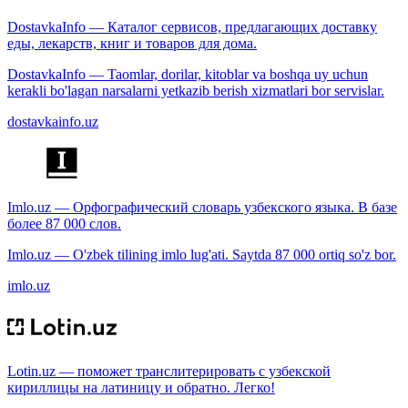
DostavkaInfo — Каталог сервисов, предлагающих доставку
еды, лекарств, книг и товаров для дома.
DostavkaInfo — Taomlar, dorilar, kitoblar va boshqa uy uchun
kerakli bo'lagan narsalarni yetkazib berish xizmatlari bor servislar.
dostavkainfo.uz
Imlo.uz — Орфографический словарь узбекского языка. В базе
более 87 000 слов.
Imlo.uz — O'zbek tilining imlo lug'ati. Saytda 87 000 ortiq so'z bor.
imlo.uz
Lotin.uz — поможет транслитерировать с узбекской
кириллицы на латиницу и обратно. Легко!