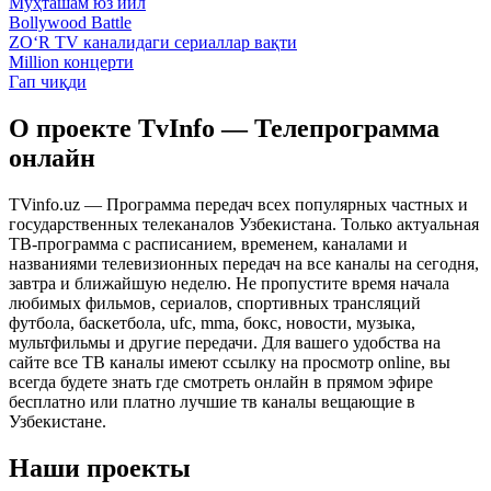
Муҳташам юз йил
Bollywood Battle
ZO‘R TV каналидаги сериаллар вақти
Million концерти
Гап чиқди
О проекте TvInfo — Телепрограмма
онлайн
TVinfo.uz — Программа передач всех популярных частных и
государственных телеканалов Узбекистана. Только актуальная
ТВ-программа с расписанием, временем, каналами и
названиями телевизионных передач на все каналы на сегодня,
завтра и ближайшую неделю. Не пропустите время начала
любимых фильмов, сериалов, спортивных трансляций
футбола, баскетбола, ufc, mma, бокс, новости, музыка,
мультфильмы и другие передачи. Для вашего удобства на
сайте все ТВ каналы имеют ссылку на просмотр online, вы
всегда будете знать где смотреть онлайн в прямом эфире
бесплатно или платно лучшие тв каналы вещающие в
Узбекистане.
Наши проекты